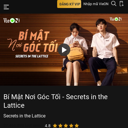
Nhập mã VieON
ĐĂNG KÝ VIP
Bí Mật Nơi Góc Tối - Secrets in the
Lattice
Secrets in the Lattice
27.466.899
lượt xem
4.8