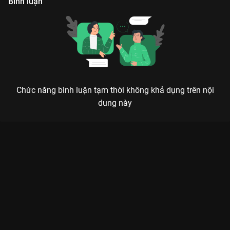
Bình luận
Chức năng bình luận tạm thời không khả dụng trên nội
dung này
BÍ MẬT NƠI GÓC TỐI: KHI CHU TƯ VIỆT VÀ ĐINH TIỄN VIẾT
TIẾP GIẤC MƠ THANH XUÂN
Trên đời này không có bí mật nào là vĩnh viễn, chỉ có tình cảm chân thành nơi góc tối
mới là mãi mãi.
Nếu bạn đang tìm kiếm một liều thuốc ngọt ngào cho tâm hồn,
Bí Mật Nơi Góc Tối (Secrets in the Lattice)
chính là sự lựa chọn
hoàn hảo trên
VieON
. Bộ phim không chỉ là câu chuyện tình gà
bông đơn thuần mà còn là hành trình trưởng thành đầy cảm
xúc của thiên tài toán học Chu Tư Việt (
Trần Triết Viễn
) và cô