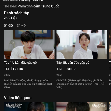
Thể loại:
Phim tình cảm Trung Quốc
Danh sách tập
24/24 tập
01-30
31-49
Tập 1A. Lần đầu gặp gỡ
Tập 1B. Lần đầu gặp gỡ
T
T13
Full HD
T13
Full HD
T
20ph
25ph
2
Đinh Tiễn (Từ Mộng Khiết) cùng gia đình
Đinh Tiễn (Từ Mộng Khiết) cùng gia đình
Đ
chuyển đến gần nhà Chu Tư Việt (Trần Triết
chuyển đến gần nhà Chu Tư Việt (Trần Triết
Đ
Viễn).
Viễn).
Video liên quan