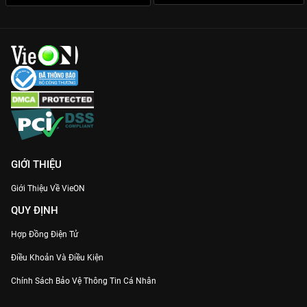
cũng góp mặt trong phim, tạo nên những nút thắt tình cảm thú
vị.
Đừng để thanh xuân trôi qua lãng phí, hãy cùng
Bí Mật Nơi Góc
Tối
sưởi ấm trái tim bạn. Xem trọn bộ Full HD trên
VieON
ngay!
GIỚI THIỆU
Giới Thiệu Về VieON
QUY ĐỊNH
Hợp Đồng Điện Tử
Điều Khoản Và Điều Kiện
Chính Sách Bảo Vệ Thông Tin Cá Nhân
Chính Sách Bảo Vệ Người Tiêu Dùng Dễ Bị Tổn Thương