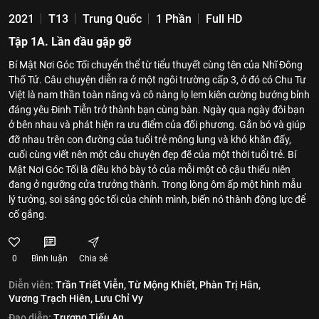
2021
T13
Trung Quốc
1 Phần
Full HD
Tập 1A. Lần đầu gặp gỡ
Bí Mật Nơi Góc Tối chuyển thể từ tiểu thuyết cùng tên của Nhĩ Đông
Thố Tử. Câu chuyện diễn ra ở một ngôi trường cấp 3, ở đó có Chu Tư
Việt là nam thần toàn năng và cô nàng lọ lem kiên cường bướng bỉnh
đáng yêu Đinh Tiễn trở thành bạn cùng bàn. Ngày qua ngày đôi bạn
ở bên nhau và phát hiện ra ưu điểm của đối phương. Gắn bó và giúp
đỡ nhau trên con đường của tuổi trẻ mông lung và khó khăn đấy,
cuối cùng viết nên một câu chuyện đẹp đẽ của một thời tuổi trẻ. Bí
Mật Nơi Góc Tối là điều khó bày tỏ của mỗi một cô cậu thiếu niên
đang ở ngưỡng cửa trưởng thành. Trong lòng ôm ấp một hình mẫu
lý tưởng, soi sáng góc tối của chính mình, biến nó thành động lực để
cố gắng.
0
Bình luận
Chia sẻ
Diễn viên:
Trần Triết Viễn,
Từ Mộng Khiết,
Phàn Trị Hân,
Vương Trạch Hiên,
Lưu Chỉ Vy
Đạo diễn:
Trương Tiếu An