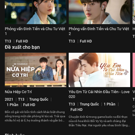
Phỏng vấn Đinh Tiễn và Chu Tư Việt
Phỏng vấn Đinh Tiễn và Chu Tư Việt
H
1
2
T
T13
Full HD
T13
Full HD
Đề xuất cho bạn
Nửa Hiệp Cơ Trí
Yêu Em Từ Cái Nhìn Đầu Tiên - Love
V
020
2021
T13
Trung Quốc
T
T13
Trung Quốc
1 Phần
1 Phần
Full HD
C
Full HD
n
Bốn cô gái với bốn tính cách khác biệt chung
b
sống trong một căn phòng kí túc xá. Trải qua
Chuyện tình từ trong game bước ra đời thực
t
nhiều hỉ nộ ái ố, họ trưởng thành và gắn bó
của cô hoa khôi Bối Vy Vy và anh chàng đại
với nhau
thần Tiêu Nại. Hai người yêu nhau bình lặng
nhưng sâu sắc.