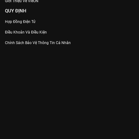
Giới Thiệu Về VieON
QUY ĐỊNH
Hợp Đồng Điện Tử
Điều Khoản Và Điều Kiện
Chính Sách Bảo Vệ Thông Tin Cá Nhân
Chính Sách Bảo Vệ Người Tiêu Dùng Dễ Bị Tổn Thương
Thỏa Thuận Sử Dụng Dịch Vụ Mạng Xã Hội
THÔNG TIN
Thông Báo
Trung Tâm Hỗ Trợ
Liên Hệ
Góp Ý