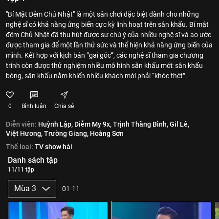
"Bí Mật Đêm Chủ Nhật" là một sân chơi đặc biệt dành cho những
nghệ sĩ có khả năng ứng biến cực kỳ linh hoạt trên sân khấu. Bí mật
đêm Chủ Nhật đã thu hút được sự chú ý của nhiều nghệ sĩ và ao ước
được tham gia để một lần thử sức và thể hiện khả năng ứng biến của
mình. Kết hợp với kịch bản “gai góc”, các nghệ sĩ tham gia chương
trình còn được thử nghiệm nhiều mô hình sân khấu mới: sân khấu
bóng, sân khấu nằm khiến nhiều khách mời phải “khóc thét”.
0
Bình luận
Chia sẻ
Diễn viên:
Huỳnh Lập,
Diễm My 9x,
Trịnh Thăng Bình,
Gil Lê,
Việt Hương,
Trường Giang,
Hoàng Sơn
Thể loại:
TV show hài
Danh sách tập
11/11 tập
Mùa 3
01-11