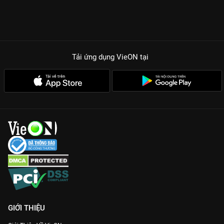
bất ngờ tuyệt đối trong từng phút phát sóng.
Sự tương tác bùng nổ:
Các nghệ sĩ không chỉ diễn với nhau mà
còn tương tác trực tiếp với khán giả, tạo nên bầu không khí náo
nhiệt.
Giải trí đa sắc màu:
Từ diễn xuất, ca hát đến nhảy múa, các
Tải ứng dụng VieON
tại
nghệ sĩ phải thể hiện mọi kỹ năng để vượt qua thử thách của
người cầm trịch.
Với 11 tập phim đầy kịch tính và hài hước,
Bí Mật Đêm Chủ
Nhật Mùa 3
chính là cái tên sáng giá nhất để bạn tận hưởng
những giây phút thư giãn bên gia đình. Hãy truy cập
VieON
ngay để xem bản Full HD và không bỏ lỡ bất kỳ khoảnh khắc
xuất thần nào của dàn sao!
GIỚI THIỆU