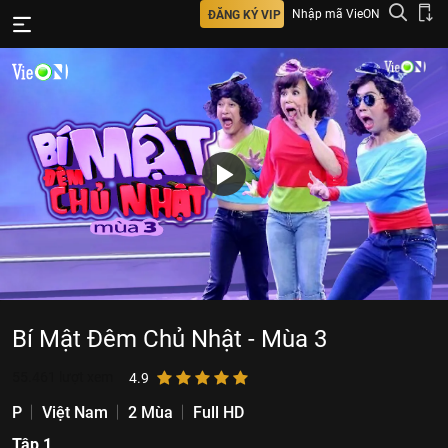
Nhập mã VieON
ĐĂNG KÝ VIP
Bí Mật Đêm Chủ Nhật - Mùa 3
55.461
lượt xem
4.9
P
Việt Nam
2 Mùa
Full HD
Tập 1