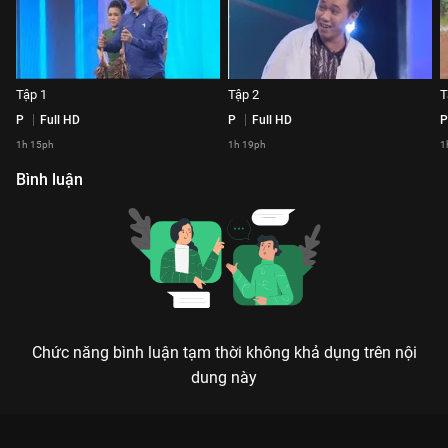
Tập 1
Tập 2
P
Full HD
P
Full HD
P
1h 15ph
1h 19ph
1
Bình luận
Chức năng bình luận tạm thời không khả dụng trên nội
dung này
BÍ MẬT ĐÊM CHỦ NHẬT MÙA 3: ĐỈNH CAO HÀI ỨNG BIẾN - KHI
CÁC DANH HÀI BỊ HÀNH