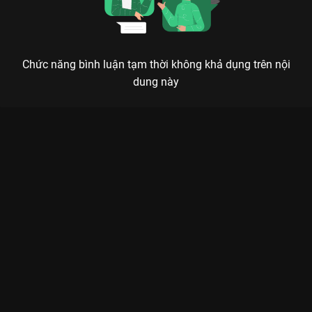
Chức năng bình luận tạm thời không khả dụng trên nội
dung này
BE BÉ TOWN: KHI BIỆT ĐỘI ZOOKIZ ĐỔ BỘ VIEON - CƠN SỐT
CHO CÁC BÉ HÈ NÀY
Mỗi ngày là một cuộc phiêu lưu, mỗi nụ cười là một bài học mới.
Chào mừng bạn đến với
Be Bé Town - Season 1
, nơi những
nhân vật
Zookiz
cực kỳ nổi tiếng trên mạng xã hội nay đã có
một thế giới riêng của mình. Được sản xuất với tâm huyết dành
cho trẻ em Việt Nam, bộ phim không chỉ là những thước phim
đầy màu sắc mà còn là một hành trình giáo dục nhẹ nhàng, vui
nhộn ngay trên ứng dụng
VieON
.
Tại thị trấn Be Bé, các bé sẽ được gặp gỡ những người bạn lém
lỉnh, mỗi nhân vật một tính cách, cùng nhau giải quyết những
rắc rối đời thường nhưng đầy tính sáng tạo. Với 30 tập phim