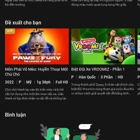
Ngày đầu tiên đi học, NaNa và Pang phải tự đi
Alex và Pang lại bày trò nghịch ngợm. 2 bạn
V
bộ đến trường
dùng màu nước quẹt lung tung lên giấy.
h
Đề xuất cho bạn
VIP
Môn Phái Võ Mèo: Huyền Thoại Một
Biệt Đội Xe VROOMIZ - Phần 1
B
Chú Chó
P
Hàn Quốc
3 Phần
HD
P
2022
P
Mỹ
1g 38ph
Full HD
Trong thành phố Zippy, 5 nhân vật chính của
C
biệt đội Vroomiz cùng tham gia cuộc đua thú
n
Chú chó Hank lạc vào thị trấn mèo và bị kẻ
vị và học cách giải quyết vấn đề bằng tinh
p
xấu lợi dụng cho một âm mưu xấu xa. Liệu
thần đồng đội
x
Hank có kịp thời nhận ra vấn đề và chống lại
kẻ phản diện độc ác?
Bình luận