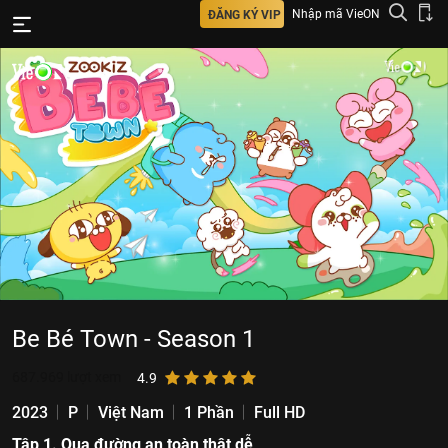
Nhập mã VieON
ĐĂNG KÝ VIP
Be Bé Town - Season 1
687.969
lượt xem
4.9
2023
P
Việt Nam
1 Phần
Full HD
Tập 1. Qua đường an toàn thật dễ