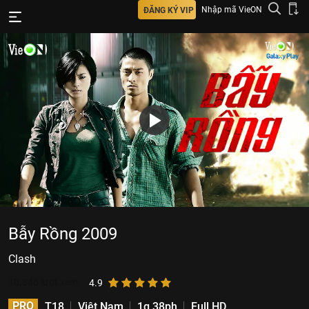
Nhập mã VieON
ĐĂNG KÝ VIP
Bẫy Rồng 2009
Clash
10.346
lượt xem
4.9
PRO
T18
Việt Nam
1g 38ph
Full HD