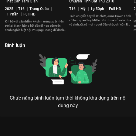
Thất Căn Tâm Giản
Chuyện Tình Sát Thủ 2010
L
2025
T16
Trung Quốc
T16
Mỹ
1g 50ph
Full HD
2
1 Phần
Full HD
Trên chuyến bay về Wichita, June Havens tình
cờ làm quen Roy Miller. Khi June trở ra từ nhà
Khi bảy di vật nhiễm ký sinh trùng xuất hiện
M
vệ sinh, tất cả mọi người đều chết, chỉ còn Roy
trở lại, 5 anh hùng bất đắc dĩ hợp sức trên
c
sống sót.
danh nghĩa biệt đội Phượng Hoàng để đánh
m
bại thế lực tà ác.
đ
Bình luận
Chức năng bình luận tạm thời không khả dụng trên nội
dung này
Xem Bẫy Rồng 2009 của Việt Nam có sự tham gia của Hiếu
Hiền, Ngô Thanh Vân, Johnny Trí Nguyễn, Trương Thế Vinh,
Lâm Minh Thắng. Thuộc thể loại: Phim lẻ