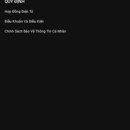
QUY ĐỊNH
Hợp Đồng Điện Tử
Điều Khoản Và Điều Kiện
Chính Sách Bảo Vệ Thông Tin Cá Nhân
Chính Sách Bảo Vệ Người Tiêu Dùng Dễ Bị Tổn Thương
Thỏa Thuận Sử Dụng Dịch Vụ Mạng Xã Hội
THÔNG TIN
Thông Báo
Trung Tâm Hỗ Trợ
Liên Hệ
Góp Ý
Công ty Cổ phần VieON - Địa chỉ: Tầng 5, 222 Pasteur, Phường Xuân Hòa,
Thành phố Hồ Chí Minh