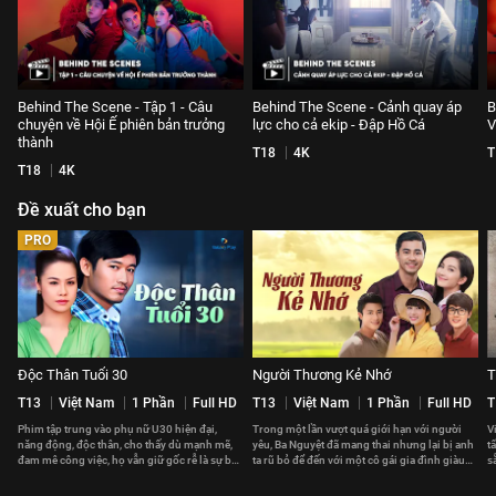
Behind The Scene - Tập 1 - Câu
Behind The Scene - Cảnh quay áp
B
chuyện về Hội Ế phiên bản trưởng
lực cho cả ekip - Đập Hồ Cá
V
thành
T18
4K
T
T18
4K
Đề xuất cho bạn
PRO
Độc Thân Tuổi 30
Người Thương Kẻ Nhớ
T
T13
Việt Nam
1 Phần
Full HD
T13
Việt Nam
1 Phần
Full HD
T
Phim tập trung vào phụ nữ U30 hiện đại,
Trong một lần vượt quá giới hạn với người
V
năng động, độc thân, cho thấy dù mạnh mẽ,
yêu, Ba Nguyệt đã mang thai nhưng lại bị anh
t
đam mê công việc, họ vẫn giữ gốc rễ là sự bao
ta rũ bỏ để đến với một cô gái gia đình giàu
s
dung và lòng hy sinh.
có.
đ