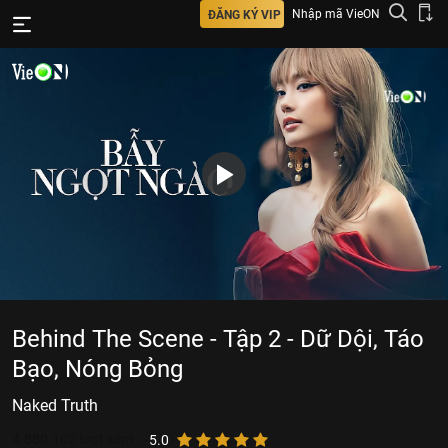
Nhập mã VieON
ĐĂNG KÝ VIP
Behind The Scene - Tập 2 - Dữ Dội, Táo
Bạo, Nóng Bỏng
Naked Truth
4.880.102
lượt xem
5.0