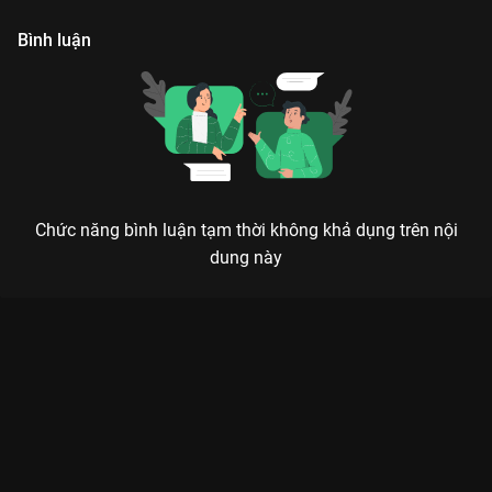
Bình luận
Chức năng bình luận tạm thời không khả dụng trên nội
dung này
Xem Behind The Scene - Tập 2 - Dữ Dội, Táo Bạo, Nóng Bỏng
Bẫy Ngọt Ngào - 0 Tập của Việt Nam có sự tham gia của Thuận
Nguyễn, Minh Hằng, Bảo Anh, Quốc Trường, Diệu Nhi. Thuộc
thể loại: Phim lẻ