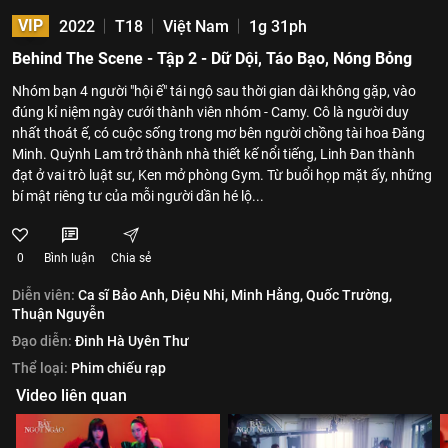
VIP
2022
T18
Việt Nam
1g 31ph
Behind The Scene - Tập 2 - Dữ Dội, Táo Bạo, Nóng Bỏng
Nhóm bạn 4 người "hội ế" tái ngộ sau thời gian dài không gặp, vào
đúng kỉ niệm ngày cưới thành viên nhóm - Camy. Cô là người duy
nhất thoát ế, có cuộc sống trong mơ bên người chồng tài hoa Đăng
Minh. Quỳnh Lam trở thành nhà thiết kế nổi tiếng, Linh Đan thành
đạt ở vai trò luật sư, Ken mở phòng Gym. Từ buổi họp mặt ấy, những
bí mật riêng tư của mỗi người dần hé lộ...
0
Bình luận
Chia sẻ
Diễn viên:
Ca sĩ Bảo Anh,
Diệu Nhi,
Minh Hằng,
Quốc Trường,
Thuận Nguyễn
Đạo diễn:
Đinh Hà Uyên Thư
Thể loại:
Phim chiếu rạp
Video liên quan