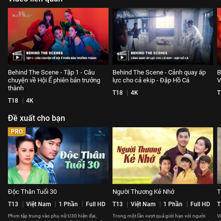
Behind The Scene - Tập 1 - Câu
Behind The Scene - Cảnh quay áp
B
chuyện về Hội Ế phiên bản trưởng
lực cho cả ekip - Đập Hồ Cá
V
thành
T18
4K
T
T18
4K
Đề xuất cho bạn
PRO
Độc Thân Tuổi 30
Người Thương Kẻ Nhớ
T
T13
Việt Nam
1 Phần
Full HD
T13
Việt Nam
1 Phần
Full HD
T
Phim tập trung vào phụ nữ U30 hiện đại,
Trong một lần vượt quá giới hạn với người
V