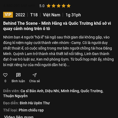
4.880.091
lượt xem
5.0
VIP
2022
T18
Việt Nam
1g 31ph
Behind The Scene - Minh Hằng và Quốc Trường khổ sở vì
quay cảnh nóng trên ô tô
Nhóm bạn 4 người "hội ế" tái ngộ sau thời gian dài không gặp, vào
đúng kỉ niệm ngày cưới thành viên nhóm - Camy. Cô là người duy
nhất thoát ế, có cuộc sống trong mơ bên người chồng tài hoa Đăng
Minh. Quỳnh Lam trở thành nhà thiết kế nổi tiếng, Linh Đan thành
đạt ở vai trò luật sư, Ken mở phòng Gym. Từ buổi họp mặt ấy, những
bí mật riêng tư của mỗi người dần hé lộ...
0
Bình luận
Chia sẻ
Diễn viên:
Ca sĩ Bảo Anh,
Diệu Nhi,
Minh Hằng,
Quốc Trường,
Thuận Nguyễn
Đạo diễn:
Đinh Hà Uyên Thư
Thể loại:
Phim chiếu rạp
Video liên quan