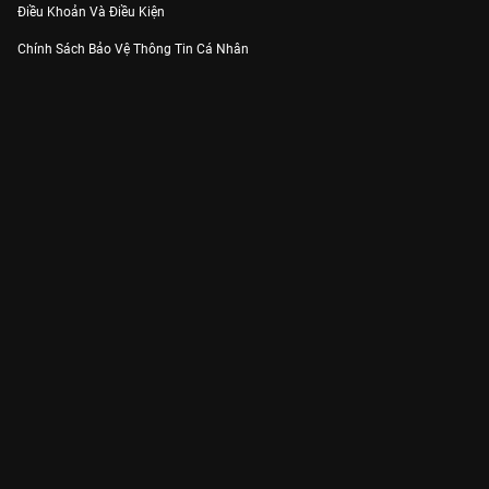
Điều Khoản Và Điều Kiện
Chính Sách Bảo Vệ Thông Tin Cá Nhân
Chính Sách Bảo Vệ Người Tiêu Dùng Dễ Bị Tổn Thương
Thỏa Thuận Sử Dụng Dịch Vụ Mạng Xã Hội
THÔNG TIN
Thông Báo
Trung Tâm Hỗ Trợ
Liên Hệ
Góp Ý
Công ty Cổ phần VieON - Địa chỉ: Tầng 5, 222 Pasteur, Phường Xuân Hòa,
Thành phố Hồ Chí Minh
Email:
support@vieon.vn
| Hotline:
1800.599.920
(miễn phí)
Giấy phép Cung cấp Dịch vụ Phát thanh, Truyền hình trả tiền số 247/GP-
BTTTT cấp ngày 21/07/2023