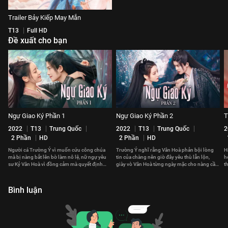
Trailer Bảy Kiếp May Mắn
T13
Full HD
Đề xuất cho bạn
Ngự Giao Ký Phần 1
Ngự Giao Ký Phần 2
T
2022
T13
Trung Quốc
2022
T13
Trung Quốc
2
2 Phần
HD
2 Phần
HD
Người cá Trường Ý vì muốn cứu công chúa
Trường Ý nghĩ rằng Vân Hoà phản bội lòng
H
mà bị nàng bắt lên bờ làm nô lệ, nữ ngự yêu
tin của chàng nên giờ đây yêu thù lẫn lộn,
h
sư Kỷ Vân Hoà vì đồng cảm mà quyết định
giày vò Vân Hoà từng ngày mặc cho nàng cầu
t
giải thoát cho chàng.
xin sự tự do.
l
Bình luận