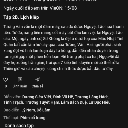
Ngày cuối để xem trên VieON: 15/08
Tập 2B. Lịch kiếp
Tường Vân vốn là một đám mây, sau đó được Nguyệt Lão hoá thành
tiên. Từ đó, nàng tiên mang cốt mây bắt đầu làm việc lại Nguyệt Lão
các. Một ngày tình cờ, Sơ Không là đệ tử dưới toạ của Mão Nhật Tinh
Quân bất cẩn làm hư cây quạt của Tường Vân. Hai người phát sinh
xung đột vô tình làm loạn dây tơ hồng, dẫn đến nhân duyên trong
tam giới gặp một phen hỗn loạn. Để trừng phạt cả hai, Ngọc Đế đã
đày họ xuống trần gian, trải qua 7 kiếp tình duyên mới có thể trở lại
Thiên giới và câu chuyện cũng chính thức được bắt đầu từ đây.
0
Bình luận
Chia sẻ
Diễn viên:
Dương Siêu Việt,
Đinh Vũ Hề,
Trương Lăng Hách,
Tinh Trạch,
Trương Tuyết Hạm,
Lâm Bách Duệ,
Lư Dục Hiểu
Đạo diễn:
Lý Nam,
Đỗ Lâm
Thể loại:
Phim cổ trang
Danh sách tập