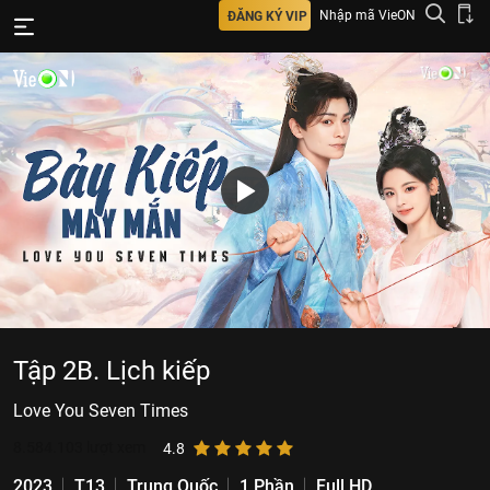
Nhập mã VieON
ĐĂNG KÝ VIP
Tập 2B. Lịch kiếp
Love You Seven Times
8.584.103
lượt xem
4.8
2023
T13
Trung Quốc
1 Phần
Full HD