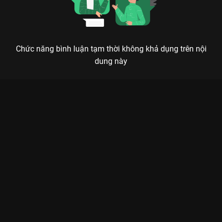
Chức năng bình luận tạm thời không khả dụng trên nội
dung này
Xem Tập 2B. Lịch kiếp Bảy Kiếp May Mắn - 38 Tập của Trung
Quốc có sự tham gia của . Thuộc thể loại: Phim bộ