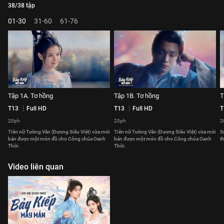
38/38 tập
01-30
31-60
61-76
Tập 1A. Tơ hồng
Tập 1B. Tơ hồng
T
T13
Full HD
T13
Full HD
T
20ph
20ph
2
Tiên nữ Tường Vân (Dương Siêu Việt) vừa mới
Tiên nữ Tường Vân (Dương Siêu Việt) vừa mới
S
bán được một món đồ cho Công chúa Oanh
bán được một món đồ cho Công chúa Oanh
t
Thời.
Thời.
Video liên quan