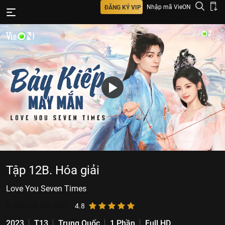
Nhập mã VieON
ĐĂNG KÝ VIP
Tập 12B. Hóa giải
Love You Seven Times
8.584.338
lượt xem
4.8
2023
T13
Trung Quốc
1 Phần
Full HD