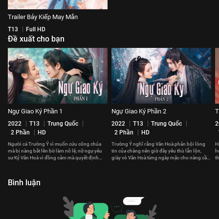
Trailer Bảy Kiếp May Mắn
T13
Full HD
Đề xuất cho bạn
Ngự Giao Ký Phần 1
Ngự Giao Ký Phần 2
T
2022
T13
Trung Quốc
2022
T13
Trung Quốc
2
2 Phần
HD
2 Phần
HD
Người cá Trường Ý vì muốn cứu công chúa
Trường Ý nghĩ rằng Vân Hoà phản bội lòng
H
mà bị nàng bắt lên bờ làm nô lệ, nữ ngự yêu
tin của chàng nên giờ đây yêu thù lẫn lộn,
h
sư Kỷ Vân Hoà vì đồng cảm mà quyết định
giày vò Vân Hoà từng ngày mặc cho nàng cầu
t
giải thoát cho chàng.
xin sự tự do.
l
Bình luận