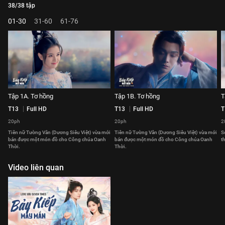
38/38 tập
01-30
31-60
61-76
Tập 1A. Tơ hồng
Tập 1B. Tơ hồng
T
T13
Full HD
T13
Full HD
T
20ph
20ph
2
Tiên nữ Tường Vân (Dương Siêu Việt) vừa mới
Tiên nữ Tường Vân (Dương Siêu Việt) vừa mới
S
bán được một món đồ cho Công chúa Oanh
bán được một món đồ cho Công chúa Oanh
t
Thời.
Thời.
Video liên quan