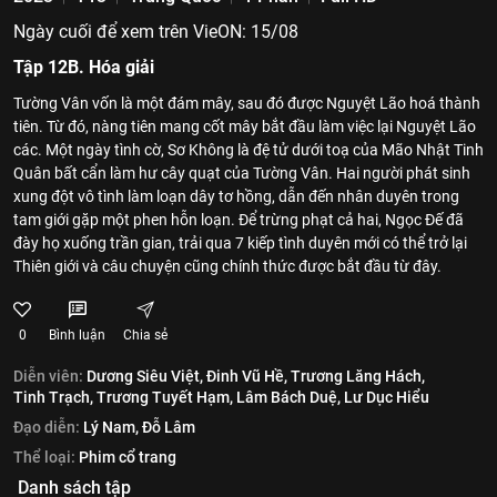
Ngày cuối để xem trên VieON: 15/08
Tập 12B. Hóa giải
Tường Vân vốn là một đám mây, sau đó được Nguyệt Lão hoá thành
tiên. Từ đó, nàng tiên mang cốt mây bắt đầu làm việc lại Nguyệt Lão
các. Một ngày tình cờ, Sơ Không là đệ tử dưới toạ của Mão Nhật Tinh
Quân bất cẩn làm hư cây quạt của Tường Vân. Hai người phát sinh
xung đột vô tình làm loạn dây tơ hồng, dẫn đến nhân duyên trong
tam giới gặp một phen hỗn loạn. Để trừng phạt cả hai, Ngọc Đế đã
đày họ xuống trần gian, trải qua 7 kiếp tình duyên mới có thể trở lại
Thiên giới và câu chuyện cũng chính thức được bắt đầu từ đây.
0
Bình luận
Chia sẻ
Diễn viên:
Dương Siêu Việt,
Đinh Vũ Hề,
Trương Lăng Hách,
Tinh Trạch,
Trương Tuyết Hạm,
Lâm Bách Duệ,
Lư Dục Hiểu
Đạo diễn:
Lý Nam,
Đỗ Lâm
Thể loại:
Phim cổ trang
Danh sách tập