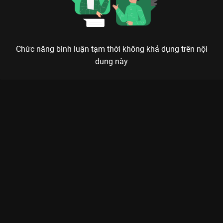
Chức năng bình luận tạm thời không khả dụng trên nội
dung này
Xem Tập 12B. Hóa giải Bảy Kiếp May Mắn - 38 Tập của Trung
Quốc có sự tham gia của . Thuộc thể loại: Phim bộ