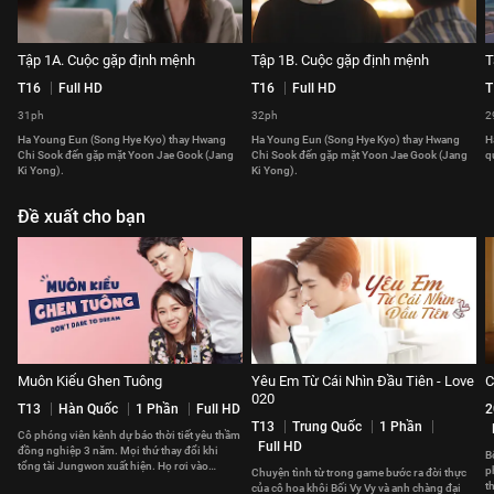
Tập 1A. Cuộc gặp định mệnh
Tập 1B. Cuộc gặp định mệnh
T
T16
Full HD
T16
Full HD
T
31ph
32ph
2
Ha Young Eun (Song Hye Kyo) thay Hwang
Ha Young Eun (Song Hye Kyo) thay Hwang
H
Chi Sook đến gặp mặt Yoon Jae Gook (Jang
Chi Sook đến gặp mặt Yoon Jae Gook (Jang
q
Ki Yong).
Ki Yong).
Đề xuất cho bạn
Muôn Kiểu Ghen Tuông
Yêu Em Từ Cái Nhìn Đầu Tiên - Love
C
020
T13
Hàn Quốc
1 Phần
Full HD
2
T13
Trung Quốc
1 Phần
Cô phóng viên kênh dự báo thời tiết yêu thầm
Full HD
đồng nghiệp 3 năm. Mọi thứ thay đổi khi
B
tổng tài Jungwon xuất hiện. Họ rơi vào
p
Chuyện tình từ trong game bước ra đời thực
chuyện tình tay 3 khó xử.
t
của cô hoa khôi Bối Vy Vy và anh chàng đại