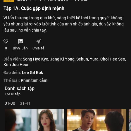
Tập 1A. Cuộc gặp định mệnh
Vì tổn thương trong quá khứ, nàng thiết kế thời trang quyết không
yêu nhưng lại rơi vào lưới tình của anh nhiếp ảnh gia, dù vậy, không
lâu sau, họ vẫn chia tay.
0
Bình luận
Chia sẻ
Diễn viên:
Song Hye Kyo,
Jang Ki Yong,
Sehun,
Yura,
Choi Hee Seo,
Kim Joo Heon
Đạo diễn:
Lee Gil Bok
Thể loại:
Phim tình cảm
Danh sách tập
16/16 tập
01-30
31-41