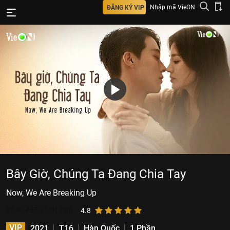
Nhập mã VieON
ĐĂNG KÝ VIP
Bây Giờ, Chúng Ta Đang Chia Tay
Now, We Are Breaking Up
28.387.653
lượt xem
4.8
VIP
2021
T16
Hàn Quốc
1 Phần