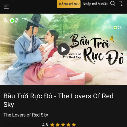
Nhập mã VieON
ĐĂNG KÝ VIP
Bầu Trời Rực Đỏ - The Lovers Of Red
Sky
The Lovers of Red Sky
4.693.762
lượt xem
4.8