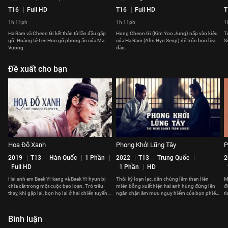
T16
Full HD
T16
Full HD
T
1h 11ph
1h 11ph
1
Ha Ram và Cheon Gi kết thân từ lần đầu gặp
Hong Cheon Gi (Kim Yoo Jung) nấp vào kiệu
T
gỡ. Hoàng tử Lee Hoo gỡ phong ấn của Ma
của Ha Ram (Ahn Hyo Seop) để trốn bọn lừa
S
Vương.
đảo.
Đề xuất cho bạn
Hoa Đỗ Xanh
Phong Khởi Lũng Tây
P
2019
T13
Hàn Quốc
1 Phần
2022
T13
Trung Quốc
2
Full HD
1 Phần
HD
Hai anh em Baek Yi-kang và Baek Yi-hyun bị
Thời kỳ loạn lạc, dân chúng lầm than liên
M
chia cắt trong một cuộc bạo loạn. Trớ trêu
miên bỗng xuất hiện hai anh hùng đứng lên
đ
thay, khi gặp lại, bọn họ lại ở hai chiến tuyến
ngăn chặn âm mưu nguy hiểm của bọn phiến
t
đối nghịch.
loạn
k
Bình luận