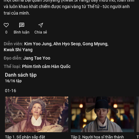
một bên là Đại quân Juhyang (Kwak Si Yang) đầy mưu mô, toan tính
và luôn khao khát chiếm được ngai vàng từ Thế tử - tức người anh
trai của mình.
0
Bình luận
Chia sẻ
Diễn viên:
Kim Yoo Jung,
Ahn Hyo Seop,
Gong Myung,
Kwak Shi Yang
Đạo diễn:
Jang Tae Yoo
Thể loại:
Phim tình cảm Hàn Quốc
Danh sách tập
16/16 tập
01-16
Tập 1. Số phận sắp đặt
Tập 2. Người họa sĩ thần thánh
T