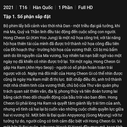
2021
T16
Hàn Quốc
1 Phần
Full HD
Tập 1. Số phận sắp đặt
Bộ phim lấy bối cảnh vào thời nhà Dan - một triều đại giả tưởng, khi
mà Ma, Quỷ và Thần linh đều tác động đến cuộc sống con người.
Hong Cheon Gi (Kim Yoo Jung) là một nữ họa công trẻ, với tài năng
hội họa thiên tài của mình đã được trở thành nữ họa công đầu tiên
của Đồ hoạch thự - trường hội họa của vương thất. Cô bị mù bẩm
sinh do lời nguyền của Ma vương, tuy nhiên tai nạn bất ngờ vào một
ngày nọ đã khiến cô nhìn được trở lại. Tới một ngày, Hong Cheon Gi
gặp Ha Ram (Ahn Hyo Seop) - người có số phận hoàn toàn trái
ngược với cô. Ngày mà đôi mắt của Hong Cheon Gi có thể nhìn được
cũng là ngày Ha Ram mất đi thị lực. Bất chấp điều đó, anh trở thành
một nhà chiêm tinh của vương thất, chủ bộ của Thư văn quán phụ
trách quan sát thiên văn, địa lý, phong thủy và tiên đoán tương lai
bằng cách theo dõi chuyển động của bầu trời vào ban đêm. Hong
Cheon Gi phải lòng Ha Ram và quyết tâm giành lấy trái tim của anh,
nhưng vô tình cả hai lại bị cuốn vào những cuộc chiến quyền lực giữa
hai vị vương tử. Một bên là Đại quân Anpyeong (Gong Myung) với tư
tưởng tự do, người cũng có tình cảm đặc biệt với Hong Cheon Gi. Và