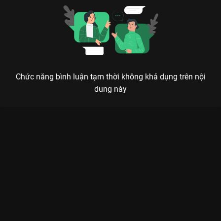
Chức năng bình luận tạm thời không khả dụng trên nội
dung này
BẦU TRỜI RỰC ĐỎ: KHI TÌNH YÊU CHỐNG LẠI MA LỰC CỦA
QUỶ VƯƠNG
Số phận đã lấy đi đôi mắt của chàng để bảo vệ thế gian, nhưng trái tim nàng sẽ là ánh
sáng dẫn lối chàng trở lại.
Nếu bạn là fan của dòng phim cổ trang kỳ ảo Hàn Quốc thì
Bầu
Trời Rực Đỏ (The Lovers Of Red Sky)
chính là siêu phẩm dành
cho bạn. Được phát sóng trên
VieON
, bộ phim mở ra một thế
giới đầy mê hoặc nơi con người phải đối đầu với thần linh và
quỷ dữ. Câu chuyện xoay quanh
Hong Cheon Gi (Kim Yoo
Jung)
– nữ họa sư duy nhất của triều đại với tài năng thiên