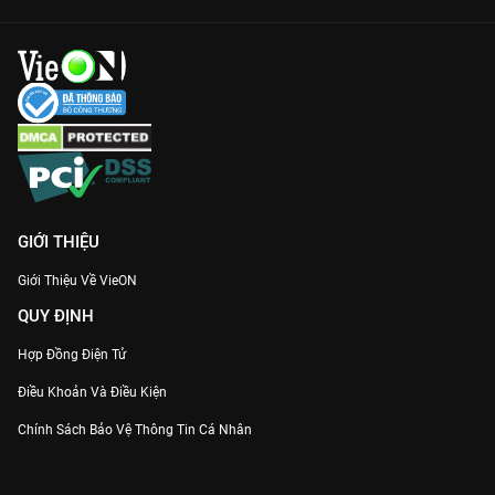
tráng, mượt mà trên VieON.
Cốt truyện mới lạ:
Sự kết hợp độc đáo giữa hội họa, chiêm tinh
và yếu tố tâm linh kỳ ảo.
Trải nghiệm xem phim 4K:
Hình ảnh sắc nét đến từng sợi tóc,
âm thanh sống động giúp bạn như sống trong thời đại Joseon
giả tưởng.
Đừng bỏ lỡ hành trình tình yêu đầy rực rỡ này, xem ngay
Bầu
Trời Rực Đỏ
thuyết minh trọn bộ trên
VieON
!
GIỚI THIỆU
Giới Thiệu Về VieON
QUY ĐỊNH
Hợp Đồng Điện Tử
Điều Khoản Và Điều Kiện
Chính Sách Bảo Vệ Thông Tin Cá Nhân
Chính Sách Bảo Vệ Người Tiêu Dùng Dễ Bị Tổn Thương