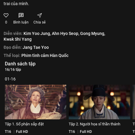
trai của mình.
0
Bình luận
Chia sẻ
Diễn viên:
Kim Yoo Jung,
Ahn Hyo Seop,
Gong Myung,
Kwak Shi Yang
Đạo diễn:
Jang Tae Yoo
Thể loại:
Phim tình cảm Hàn Quốc
Danh sách tập
16/16 tập
01-16
Tập 1. Số phận sắp đặt
Tập 2. Người họa sĩ thần thánh
T
T16
Full HD
T16
Full HD
T