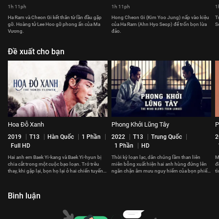
1h 11ph
1h 11ph
1
Ha Ram và Cheon Gi kết thân từ lần đầu gặp
Hong Cheon Gi (Kim Yoo Jung) nấp vào kiệu
T
gỡ. Hoàng tử Lee Hoo gỡ phong ấn của Ma
của Ha Ram (Ahn Hyo Seop) để trốn bọn lừa
S
Vương.
đảo.
Đề xuất cho bạn
Hoa Đỗ Xanh
Phong Khởi Lũng Tây
P
2019
T13
Hàn Quốc
1 Phần
2022
T13
Trung Quốc
2
Full HD
1 Phần
HD
Hai anh em Baek Yi-kang và Baek Yi-hyun bị
Thời kỳ loạn lạc, dân chúng lầm than liên
M
chia cắt trong một cuộc bạo loạn. Trớ trêu
miên bỗng xuất hiện hai anh hùng đứng lên
đ
thay, khi gặp lại, bọn họ lại ở hai chiến tuyến
ngăn chặn âm mưu nguy hiểm của bọn phiến
t
đối nghịch.
loạn
k
Bình luận