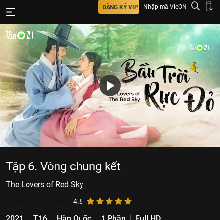
Nhập mã VieON
ĐĂNG KÝ VIP
Tập 6. Vòng chung kết
The Lovers of Red Sky
4.696.532
lượt xem
4.8
2021
T16
Hàn Quốc
1 Phần
Full HD