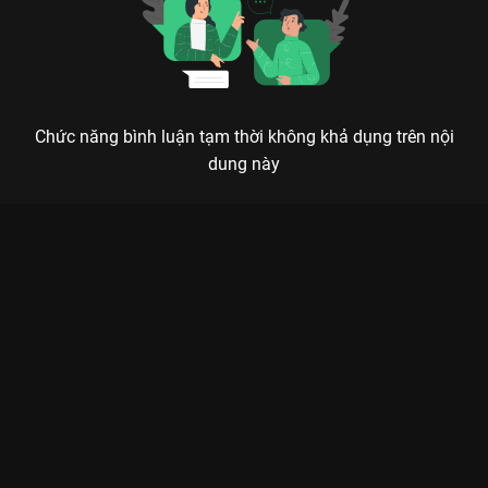
Chức năng bình luận tạm thời không khả dụng trên nội
dung này
Xem Tập 6. Vòng chung kết Bầu Trời Rực Đỏ - The Lovers Of
Red Sky - 16 Tập của Hàn Quốc có sự tham gia của . Thuộc thể
loại: Phim bộ