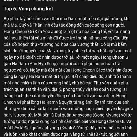
Tập 6. Vòng chung kết
Bộ phim lấy bối cảnh vào thời nhà Dan - một triều đại giả tưởng, khi
mà Ma, Quỷ và Thần linh đều tác động đến cuộc sống con người.
Hong Cheon Gi (Kim Yoo Jung) là một nữ họa công trẻ, với tài năng
hội họa thiên tài của mình đã được trở thành nữ họa công đầu tiên
của Đồ hoạch thự - trường hội họa của vương thất. Cô bị mù bẩm
sinh do lời nguyền của Ma vương, tuy nhiên tai nạn bất ngờ vào một
ngày nọ đã khiến cô nhìn được trở lại. Tới một ngày, Hong Cheon Gi
gặp Ha Ram (Ahn Hyo Seop) - người có số phận hoàn toàn trái
ngược với cô. Ngày mà đôi mắt của Hong Cheon Gi có thể nhìn được
cũng là ngày Ha Ram mất đi thị lực. Bất chấp điều đó, anh trở thành
một nhà chiêm tinh của vương thất, chủ bộ của Thư văn quán phụ
trách quan sát thiên văn, địa lý, phong thủy và tiên đoán tương lai
bằng cách theo dõi chuyển động của bầu trời vào ban đêm. Hong
Cheon Gi phải lòng Ha Ram và quyết tâm giành lấy trái tim của anh,
nhưng vô tình cả hai lại bị cuốn vào những cuộc chiến quyền lực giữa
hai vị vương tử. Một bên là Đại quân Anpyeong (Gong Myung) với tư
tưởng tự do, người cũng có tình cảm đặc biệt với Hong Cheon Gi. Và
một bên là Đại quân Juhyang (Kwak Si Yang) đầy mưu mô, toan tính
và luôn khao khát chiếm được ngai vàng từ Thế tử - tức người anh