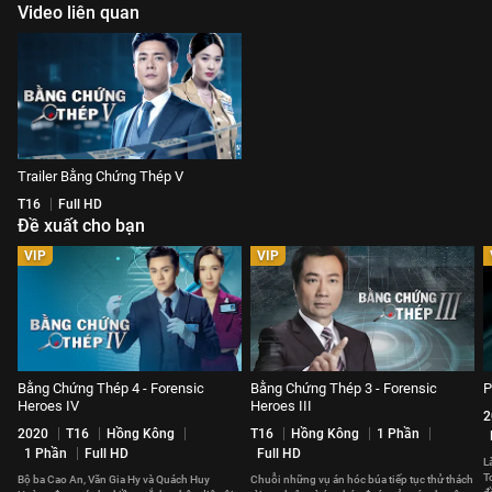
Video liên quan
Trailer Bằng Chứng Thép V
T16
Full HD
Đề xuất cho bạn
VIP
VIP
Bằng Chứng Thép 4 - Forensic
Bằng Chứng Thép 3 - Forensic
P
Heroes IV
Heroes III
2
2020
T16
Hồng Kông
T16
Hồng Kông
1 Phần
1 Phần
Full HD
Full HD
L
T
Bộ ba Cao An, Văn Gia Hy và Quách Huy
Chuỗi những vụ án hóc búa tiếp tục thử thách