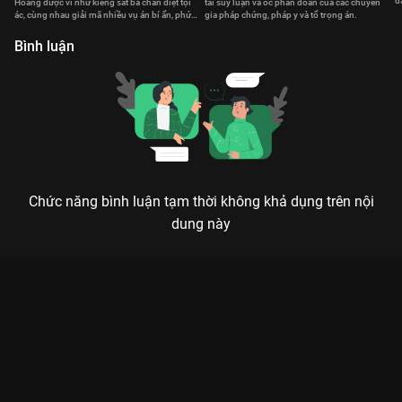
đ
Hoàng được ví như kiềng sắt ba chân diệt tội
tài suy luận và óc phán đoán của các chuyên
t
ác, cùng nhau giải mã nhiều vụ án bí ẩn, phức
gia pháp chứng, pháp y và tổ trọng án.
tạp.
Bình luận
Chức năng bình luận tạm thời không khả dụng trên nội
dung này
Xem Tập 23. Trả thù Bằng Chứng Thép V - 30 Tập của Hồng
Kông có sự tham gia của . Thuộc thể loại: Phim bộ