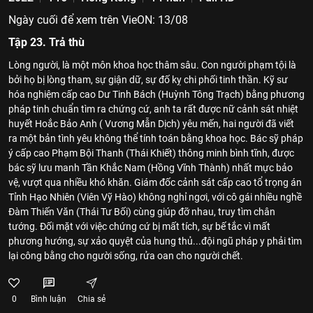
Ngày cuối để xem trên VieON: 13/08
Tập 23. Trả thù
Lòng người, là một môn khoa học thâm sâu. Con người phạm tội là
bởi họ bị lòng tham, sự giận dữ, sự đố kỵ chi phối tinh thần. Kỹ sư
hóa nghiệm cấp cao Dư Tinh Bách (Huỳnh Tông Trạch) bằng phương
pháp tinh chuẩn tìm ra chứng cứ, anh ta rất được nữ cảnh sát nhiệt
huyết Hoắc Bảo Anh ( Vương Mẫn Dịch) yêu mến, hai người đã viết
ra một bản tình yêu không thể tính toán bằng khoa học. Bác sỹ pháp
ý cấp cao Phạm Bội Thanh (Thái Khiết) thông minh bình tĩnh, được
bác sỹ lưu manh Tần Khắc Nam (Hồng Vĩnh Thành) nhất mực bảo
vệ, vượt qua nhiều khó khăn. Giám đốc cảnh sát cấp cao tổ trọng án
Tỉnh Hạo Nhiên (Viên Vỹ Hào) không nghỉ ngơi, với cô gái nhiều nghề
Đàm Thiến Văn (Thái Tư Bối) cùng giúp đỡ nhau, truy tìm chân
tướng. Đối mặt với việc chứng cứ bị mất tích, sự bế tắc vì mất
phương hướng, sự xảo quyệt của hung thủ...đội ngũ pháp y phải tìm
lại công bằng cho người sống, rửa oan cho người chết.
0
Bình luận
Chia sẻ