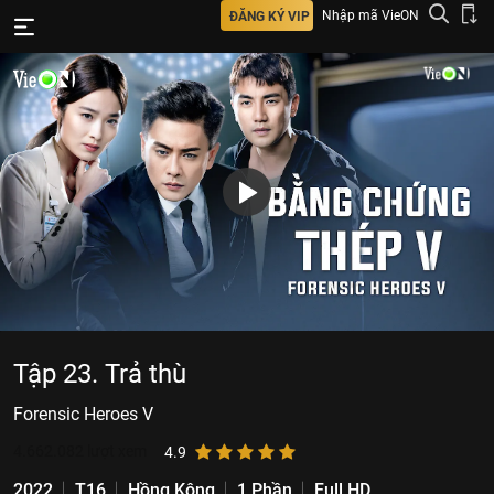
Nhập mã VieON
ĐĂNG KÝ VIP
Tập 23. Trả thù
Forensic Heroes V
4.662.082
lượt xem
4.9
2022
T16
Hồng Kông
1 Phần
Full HD