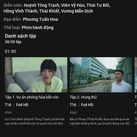
Diễn viên:
Huỳnh Tông Trạch,
Viên Vỹ Hào,
Thái Tư Bối,
Hồng Vĩnh Thành,
Thái Khiết,
Vương Mẫn Dịch
Đạo diễn:
Phương Tuấn Hoa
Thể loại:
Phim hành động
Danh sách tập
30/30 tập
01-30
Tập 1. Vụ án phóng hỏa bắt cóc
Tập 2. Hung thủ
T
T16
Full HD
T16
Full HD
T
43ph
43ph
4
Dư Tinh Bách (Huỳnh Tông Trạch) phát hiện
Bác sĩ Phạm (Thái Khiết) dựa vào kết quả xét
T
nạn nhân và kẻ bắt cóc có quan hệ ruột thịt.
nghiệm khẳng định Lạc Doanh đang nói dối.
(