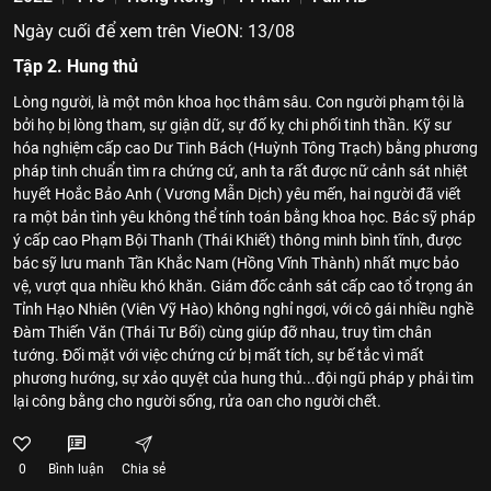
Ngày cuối để xem trên VieON: 13/08
Tập 2. Hung thủ
Lòng người, là một môn khoa học thâm sâu. Con người phạm tội là
bởi họ bị lòng tham, sự giận dữ, sự đố kỵ chi phối tinh thần. Kỹ sư
hóa nghiệm cấp cao Dư Tinh Bách (Huỳnh Tông Trạch) bằng phương
pháp tinh chuẩn tìm ra chứng cứ, anh ta rất được nữ cảnh sát nhiệt
huyết Hoắc Bảo Anh ( Vương Mẫn Dịch) yêu mến, hai người đã viết
ra một bản tình yêu không thể tính toán bằng khoa học. Bác sỹ pháp
ý cấp cao Phạm Bội Thanh (Thái Khiết) thông minh bình tĩnh, được
bác sỹ lưu manh Tần Khắc Nam (Hồng Vĩnh Thành) nhất mực bảo
vệ, vượt qua nhiều khó khăn. Giám đốc cảnh sát cấp cao tổ trọng án
Tỉnh Hạo Nhiên (Viên Vỹ Hào) không nghỉ ngơi, với cô gái nhiều nghề
Đàm Thiến Văn (Thái Tư Bối) cùng giúp đỡ nhau, truy tìm chân
tướng. Đối mặt với việc chứng cứ bị mất tích, sự bế tắc vì mất
phương hướng, sự xảo quyệt của hung thủ...đội ngũ pháp y phải tìm
lại công bằng cho người sống, rửa oan cho người chết.
0
Bình luận
Chia sẻ