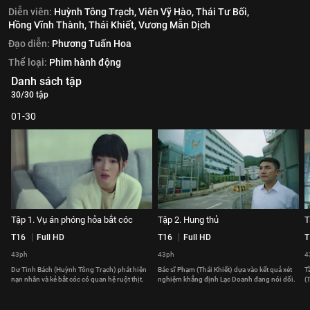
Diễn viên:
Huỳnh Tông Trạch,
Viên Vỹ Hào,
Thái Tư Bối,
Hồng Vĩnh Thành,
Thái Khiết,
Vương Mẫn Dịch
Đạo diễn:
Phương Tuấn Hoa
Thể loại:
Phim hành động
Danh sách tập
30/30 tập
01-30
Tập 1. Vụ án phóng hỏa bắt cóc
Tập 2. Hung thủ
T
T16
Full HD
T16
Full HD
T
43ph
43ph
4
Dư Tinh Bách (Huỳnh Tông Trạch) phát hiện
Bác sĩ Phạm (Thái Khiết) dựa vào kết quả xét
T
nạn nhân và kẻ bắt cóc có quan hệ ruột thịt.
nghiệm khẳng định Lạc Doanh đang nói dối.
(