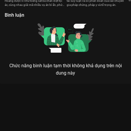
đ
Hoàng được ví như kiềng sắt ba chân diệt tội
tài suy luận và óc phán đoán của các chuyên
t
ác, cùng nhau giải mã nhiều vụ án bí ẩn, phức
gia pháp chứng, pháp y và tổ trọng án.
tạp.
Bình luận
Chức năng bình luận tạm thời không khả dụng trên nội
dung này
Xem Tập 2. Hung thủ Bằng Chứng Thép V - 30 Tập của Hồng
Kông có sự tham gia của . Thuộc thể loại: Phim bộ