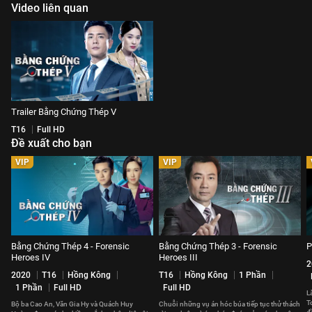
Video liên quan
Trailer Bằng Chứng Thép V
T16
Full HD
Đề xuất cho bạn
VIP
VIP
Bằng Chứng Thép 4 - Forensic
Bằng Chứng Thép 3 - Forensic
P
Heroes IV
Heroes III
2
2020
T16
Hồng Kông
T16
Hồng Kông
1 Phần
1 Phần
Full HD
Full HD
L
T
Bộ ba Cao An, Văn Gia Hy và Quách Huy
Chuỗi những vụ án hóc búa tiếp tục thử thách