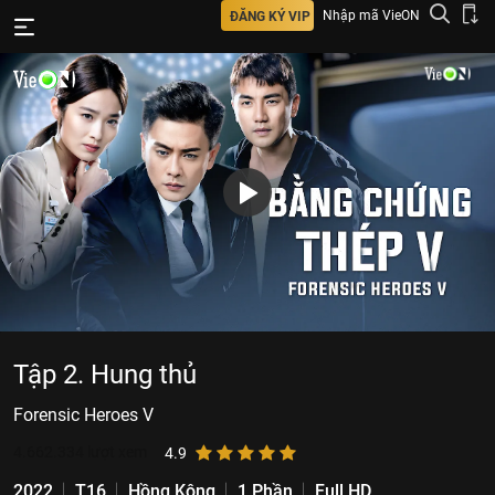
Nhập mã VieON
ĐĂNG KÝ VIP
Tập 2. Hung thủ
Forensic Heroes V
4.662.334
lượt xem
4.9
2022
T16
Hồng Kông
1 Phần
Full HD