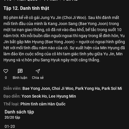
Tập 12. Danh tính thật
Bộ phim kể về cô gái Jung Yu Jin (Choi Ji Woo). Sau khi đánh mất
mối tình đầu của mình là Kang Joon Sang (Bae Yong Joon) trong
một tai nạn giao thông, cô đã rơi vào đau khổ, bế tắc trong suốt 10
năm trời. Khi nỗi buồn dần nguôi ngoai thì ngay trong lễ đính hôn, Yu
Jin bắt gặp Min Hyung (Bae Yong Joon) – người có ngoại hình giống
hệt với mối tình đầu năm nào của cô. Sự xuất hiện của Min Hyung đã
làm đảo lộn cuộc sống của cô khi tam giác tình yêu giữa Yu Jin, Min
Hyung và vị hôn phu Sang Hyuk ngày một căng thẳng.
0
Bình luận
Chia sẻ
Diễn viên:
Bae Yong Joon,
Choi Ji Woo,
Park Yong Ha,
Park Sol Mi
Đạo diễn:
Yoon Seok Ho,
Lee Hyung Min
Thể loại:
Phim tình cảm Hàn Quốc
Danh sách tập
20/20 tập
01-20