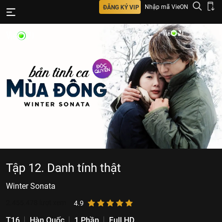
Nhập mã VieON
ĐĂNG KÝ VIP
Tập 12. Danh tính thật
Winter Sonata
2.455.478
lượt xem
4.9
T16
Hàn Quốc
1 Phần
Full HD