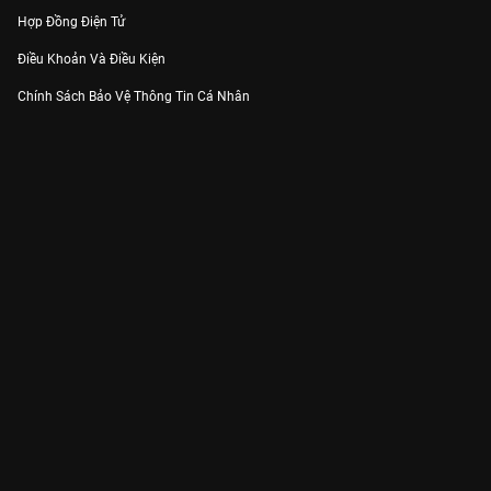
Hợp Đồng Điện Tử
Điều Khoản Và Điều Kiện
Chính Sách Bảo Vệ Thông Tin Cá Nhân
Chính Sách Bảo Vệ Người Tiêu Dùng Dễ Bị Tổn Thương
Thỏa Thuận Sử Dụng Dịch Vụ Mạng Xã Hội
THÔNG TIN
Thông Báo
Trung Tâm Hỗ Trợ
Liên Hệ
Góp Ý
Công ty Cổ phần VieON - Địa chỉ: Tầng 5, 222 Pasteur, Phường Xuân Hòa,
Thành phố Hồ Chí Minh
Email:
support@vieon.vn
| Hotline:
1800.599.920
(miễn phí)