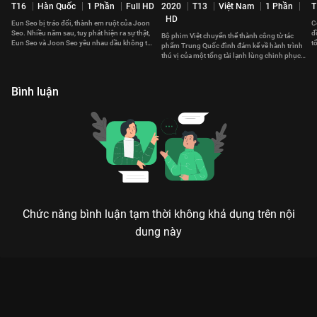
T16
Hàn Quốc
1 Phần
Full HD
2020
T13
Việt Nam
1 Phần
T
HD
Eun Seo bị tráo đổi, thành em ruột của Joon
C
Seo. Nhiều năm sau, tuy phát hiện ra sự thật,
đ
Bộ phim Việt chuyển thể thành công từ tác
Eun Seo và Joon Seo yêu nhau dầu không thể
t
phẩm Trung Quốc đình đám kể về hành trình
ở bên nhau
c
thú vị của một tổng tài lạnh lùng chinh phục
trái tim của một cô gái cá tính
Bình luận
Chức năng bình luận tạm thời không khả dụng trên nội
dung này
Xem Tập 12. Danh tính thật Bản Tình Ca Mùa Đông - 20 Tập
của Hàn Quốc có sự tham gia của . Thuộc thể loại: Phim bộ