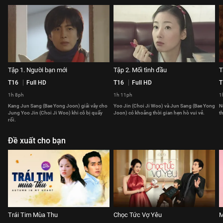
Tập 1. Người bạn mới
Tập 2. Mối tình đầu
T
T16
Full HD
T16
Full HD
T
1h 8ph
1h 11ph
1
Kang Jun Sang (Bae Yong Joon) giải vây cho
Yoo Jin (Choi Ji Woo) và Jun Sang (Bae Yong
N
Jung Yoo Jin (Choi Ji Woo) khi cô bị quấy
Joon) có khoảng thời gian hẹn hò vui vẻ.
t
rối.
Đề xuất cho bạn
Trái Tim Mùa Thu
Chọc Tức Vợ Yêu
M