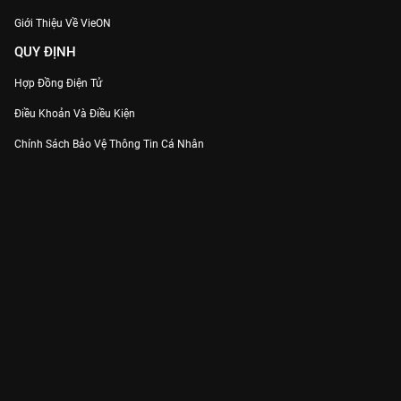
Giới Thiệu Về VieON
QUY ĐỊNH
Hợp Đồng Điện Tử
Điều Khoản Và Điều Kiện
Chính Sách Bảo Vệ Thông Tin Cá Nhân
Chính Sách Bảo Vệ Người Tiêu Dùng Dễ Bị Tổn Thương
Thỏa Thuận Sử Dụng Dịch Vụ Mạng Xã Hội
THÔNG TIN
Thông Báo
Trung Tâm Hỗ Trợ
Liên Hệ
Góp Ý