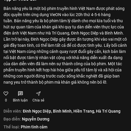
Bản năng yêu là một bộ phim truyền hình Việt Nam được phát sóng
độc quyền trên ứng dụng VieON vào lúc 20h thứ 4-5-6 hàng
tuần. Bản năng yêu là bộ phim tâm lý dành cho mọi lứa tuổi và thu
hút sự quan tâm của khán giả khi quy tụ dàn diễn viên thực lực của
điện ảnh Việt Nam như Hà Trí Quang, Đinh Ngọc Diệp và Bình Minh.
Lần trở lại này, Đinh Ngọc Diệp gây được ấn tượng khi vào vai một cô
gái đầy toan tính, có thể làm tất cả để có được tình yêu. Lấy bối cảnh
tại Việt Nam cùng những cảnh quay rượt đuổi gây cấn, kịch bản làm
nổi bật được tâm lý nhân vật cộng với khả năng diễn xuất đa dạng
của dàn diễn viên đã làm nên sự thành công của bộ phim. Một tác
phẩm truyền hình kết hợp hài hòa giữa yếu tố tâm lý và xã hội của
những con người đứng trước cuộc sống khắc nghiệt đã giúp ban
nang yeu trở thành bộ phim mà khán giả không nên bỏ lỡ.
0
Bình luận
Chia sẻ
Diễn viên:
Đinh Ngọc Diệp,
Bình Minh,
Hiền Trang,
Hà Trí Quang
Đạo diễn:
Nguyễn Dương
Thể loại:
Phim tình cảm