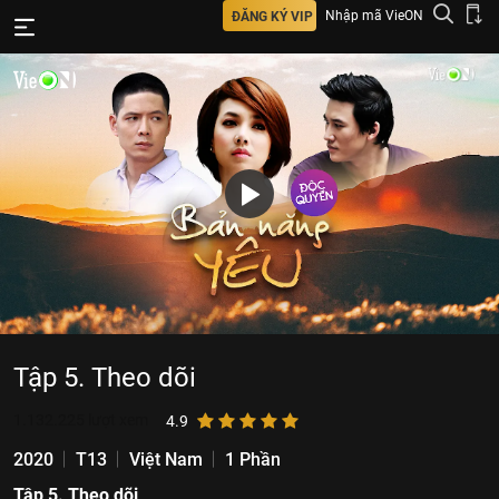
Nhập mã VieON
ĐĂNG KÝ VIP
Tập 5. Theo dõi
1.132.225
lượt xem
4.9
2020
T13
Việt Nam
1 Phần
Tập 5. Theo dõi