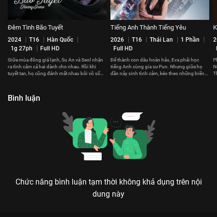
Đêm Tình Bão Tuyết
Tiếng Anh Thành Tiếng Yêu
K
2024
T16
Hàn Quốc
2026
T16
Thái Lan
1 Phần
2
1g 27ph
Full HD
Full HD
Giữa mùa đông giá lạnh, Su An và Seol nhận
Để thành con dâu hoàn hảo, Eva phải học
P
ra tình cảm cả hai dành cho nhau. Rồi khi
tiếng Anh cùng gia sư Pun. Nhưng giữa họ
N
tuyết tan, họ cũng đánh mất nhau bởi vô số
dần nảy sinh tình cảm, kéo theo những biến
T
hiểu lầm.
cố không ngờ.
Bình luận
Chức năng bình luận tạm thời không khả dụng trên nội
dung này