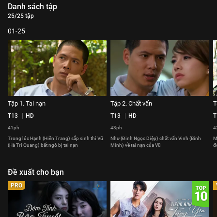
Danh sách tập
25/25 tập
01-25
Tập 1. Tai nạn
Tập 2. Chất vấn
T
T13
HD
T13
HD
T
41ph
43ph
4
Trong lúc Hạnh (Hiền Trang) sắp sinh thì Vũ
Như (Đinh Ngọc Diệp) chất vấn Vinh (Bình
M
(Hà Trí Quang) bất ngờ bị tai nạn
Minh) về tai nạn của Vũ
đ
Đề xuất cho bạn
PRO