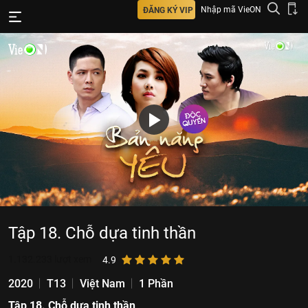
Nhập mã VieON
ĐĂNG KÝ VIP
Tập 18. Chỗ dựa tinh thần
1.132.233
lượt xem
4.9
2020
T13
Việt Nam
1 Phần
Tập 18. Chỗ dựa tinh thần