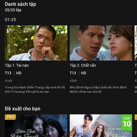
Danh sách tập
25/25 tập
01-25
Tập 1. Tai nạn
Tập 2. Chất vấn
T
T13
HD
T13
HD
T
41ph
43ph
4
Trong lúc Hạnh (Hiền Trang) sắp sinh thì Vũ
Như (Đinh Ngọc Diệp) chất vấn Vinh (Bình
M
(Hà Trí Quang) bất ngờ bị tai nạn
Minh) về tai nạn của Vũ
đ
Đề xuất cho bạn
PRO