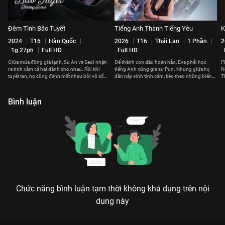
Đêm Tình Bão Tuyết
Tiếng Anh Thành Tiếng Yêu
K
2024
T16
Hàn Quốc
2026
T16
Thái Lan
1 Phần
2
1g 27ph
Full HD
Full HD
Giữa mùa đông giá lạnh, Su An và Seol nhận
Để thành con dâu hoàn hảo, Eva phải học
P
ra tình cảm cả hai dành cho nhau. Rồi khi
tiếng Anh cùng gia sư Pun. Nhưng giữa họ
N
tuyết tan, họ cũng đánh mất nhau bởi vô số
dần nảy sinh tình cảm, kéo theo những biến
T
hiểu lầm.
cố không ngờ.
Bình luận
Chức năng bình luận tạm thời không khả dụng trên nội
dung này