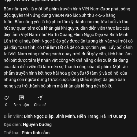
Bản năng yêu là một bộ phim truyền hình Việt Nam được phát sóng
độc quyền trên ứng dụng VieON vào lúc 20h thứ 4-5-6 hàng
tuần. Bản năng yêu là bộ phim tâm lý dành cho mọi lứa tuổi và thu
hút sự quan tâm của khán giả khi quy tụ dàn diễn viên thực lực của
điện ảnh Việt Nam như Hà Trí Quang, Đinh Ngọc Diệp và Bình Minh.
Lần trở lại này, Đinh Ngọc Diệp gây được ấn tượng khi vào vai một cô
gái đầy toan tính, có thể làm tất cả để có được tình yêu. Lấy bối cảnh
tại Việt Nam cùng những cảnh quay rượt đuổi gây cấn, kịch bản làm
nổi bật được tâm lý nhân vật cộng với khả năng diễn xuất đa dạng
của dàn diễn viên đã làm nên sự thành công của bộ phim. Một tác
phẩm truyền hình kết hợp hài hòa giữa yếu tố tâm lý và xã hội của
những con người đứng trước cuộc sống khắc nghiệt đã giúp ban
nang yeu trở thành bộ phim mà khán giả không nên bỏ lỡ.
0
Bình luận
Chia sẻ
Diễn viên:
Đinh Ngọc Diệp,
Bình Minh,
Hiền Trang,
Hà Trí Quang
Đạo diễn:
Nguyễn Dương
Thể loại:
Phim tình cảm