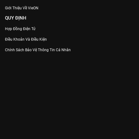
Giới Thiệu Về VieON
QUY ĐỊNH
Hợp Đồng Điện Tử
Điều Khoản Và Điều Kiện
Chính Sách Bảo Vệ Thông Tin Cá Nhân
Chính Sách Bảo Vệ Người Tiêu Dùng Dễ Bị Tổn Thương
Thỏa Thuận Sử Dụng Dịch Vụ Mạng Xã Hội
THÔNG TIN
Thông Báo
Trung Tâm Hỗ Trợ
Liên Hệ
Góp Ý