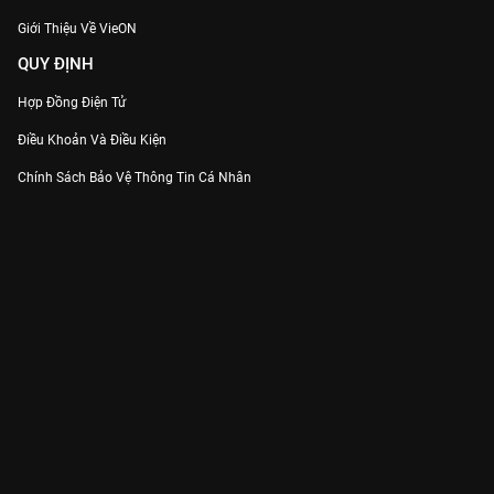
Giới Thiệu Về VieON
QUY ĐỊNH
Hợp Đồng Điện Tử
Điều Khoản Và Điều Kiện
Chính Sách Bảo Vệ Thông Tin Cá Nhân
Chính Sách Bảo Vệ Người Tiêu Dùng Dễ Bị Tổn Thương
Thỏa Thuận Sử Dụng Dịch Vụ Mạng Xã Hội
THÔNG TIN
Thông Báo
Trung Tâm Hỗ Trợ
Liên Hệ
Góp Ý