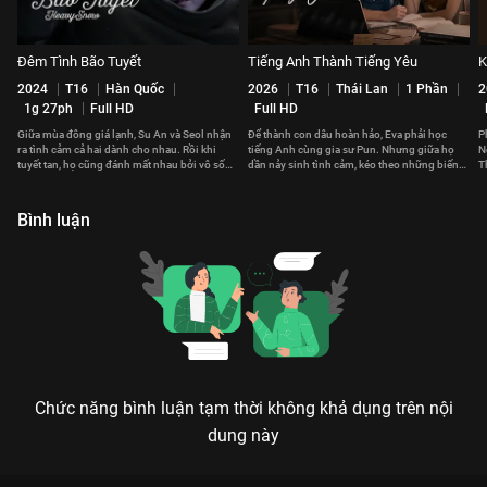
Đêm Tình Bão Tuyết
Tiếng Anh Thành Tiếng Yêu
K
2024
T16
Hàn Quốc
2026
T16
Thái Lan
1 Phần
2
1g 27ph
Full HD
Full HD
Giữa mùa đông giá lạnh, Su An và Seol nhận
Để thành con dâu hoàn hảo, Eva phải học
P
ra tình cảm cả hai dành cho nhau. Rồi khi
tiếng Anh cùng gia sư Pun. Nhưng giữa họ
N
tuyết tan, họ cũng đánh mất nhau bởi vô số
dần nảy sinh tình cảm, kéo theo những biến
T
hiểu lầm.
cố không ngờ.
Bình luận
Chức năng bình luận tạm thời không khả dụng trên nội
dung này