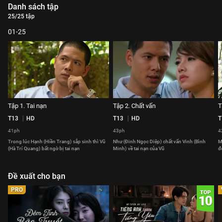
Danh sách tập
25/25 tập
01-25
Tập 1. Tai nạn
Tập 2. Chất vấn
T
T13
HD
T13
HD
T
41ph
43ph
4
Trong lúc Hạnh (Hiền Trang) sắp sinh thì Vũ
Như (Đinh Ngọc Diệp) chất vấn Vinh (Bình
M
(Hà Trí Quang) bất ngờ bị tai nạn
Minh) về tai nạn của Vũ
đ
Đề xuất cho bạn
PRO