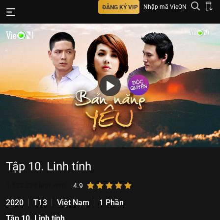
Nhập mã VieON
ĐĂNG KÝ VIP
Tập 10. Linh tính
1.132.339
lượt xem
4.9
2020
T13
Việt Nam
1 Phần
Tập 10. Linh tính