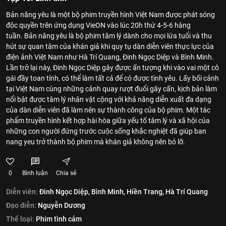
Bản năng yêu là một bộ phim truyền hình Việt Nam được phát sóng
độc quyền trên ứng dụng VieON vào lúc 20h thứ 4-5-6 hàng
tuần. Bản năng yêu là bộ phim tâm lý dành cho mọi lứa tuổi và thu
hút sự quan tâm của khán giả khi quy tụ dàn diễn viên thực lực của
điện ảnh Việt Nam như Hà Trí Quang, Đinh Ngọc Diệp và Bình Minh.
Lần trở lại này, Đinh Ngọc Diệp gây được ấn tượng khi vào vai một cô
gái đầy toan tính, có thể làm tất cả để có được tình yêu. Lấy bối cảnh
tại Việt Nam cùng những cảnh quay rượt đuổi gây cấn, kịch bản làm
nổi bật được tâm lý nhân vật cộng với khả năng diễn xuất đa dạng
của dàn diễn viên đã làm nên sự thành công của bộ phim. Một tác
phẩm truyền hình kết hợp hài hòa giữa yếu tố tâm lý và xã hội của
những con người đứng trước cuộc sống khắc nghiệt đã giúp ban
nang yeu trở thành bộ phim mà khán giả không nên bỏ lỡ.
0
Bình luận
Chia sẻ
Diễn viên:
Đinh Ngọc Diệp,
Bình Minh,
Hiền Trang,
Hà Trí Quang
Đạo diễn:
Nguyễn Dương
Thể loại:
Phim tình cảm