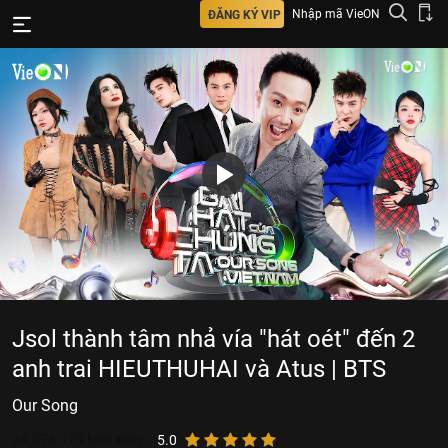
Nhập mã VieON
ĐĂNG KÝ VIP
Jsol thành tâm nhả vía "hát oét" đến 2
anh trai HIEUTHUHAI và Atus | BTS
Our Song
74.076.179
lượt xem
5.0