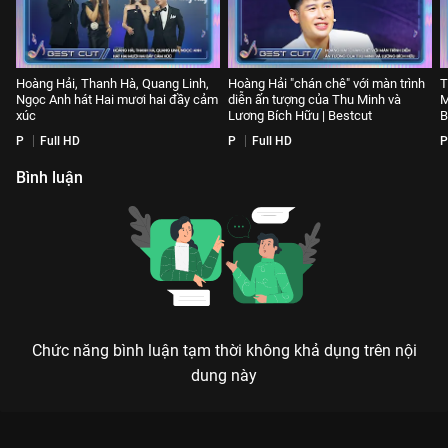
Hoàng Hải, Thanh Hà, Quang Linh,
Hoàng Hải "chán chê" với màn trình
T
Ngọc Anh hát Hai mươi hai đầy cảm
diễn ấn tượng của Thu Minh và
M
xúc
Lương Bích Hữu | Bestcut
B
P
Full HD
P
Full HD
P
Bình luận
Chức năng bình luận tạm thời không khả dụng trên nội
dung này
Xem Jsol thành tâm nhả vía "hát oét" đến 2 anh trai
HIEUTHUHAI và Atus | BTS Bài Hát Của Chúng Ta - 13 Tập của