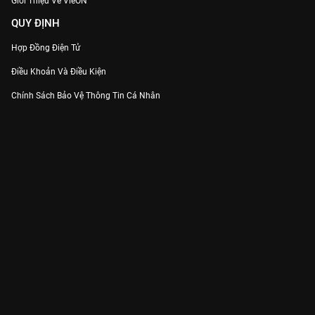
Giới Thiệu Về VieON
QUY ĐỊNH
Hợp Đồng Điện Tử
Điều Khoản Và Điều Kiện
Chính Sách Bảo Vệ Thông Tin Cá Nhân
Chính Sách Bảo Vệ Người Tiêu Dùng Dễ Bị Tổn Thương
Thỏa Thuận Sử Dụng Dịch Vụ Mạng Xã Hội
THÔNG TIN
Thông Báo
Trung Tâm Hỗ Trợ
Liên Hệ
Góp Ý