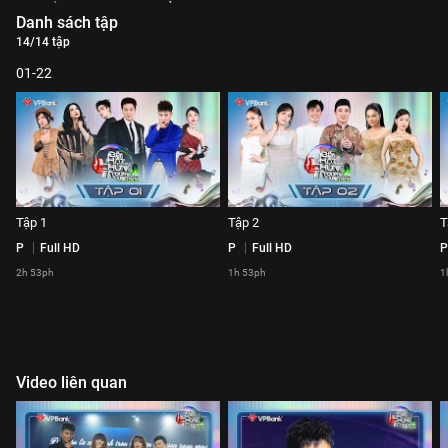
Danh sách tập
14/14 tập
01-22
Tập 1
Tập 2
T
P
Full HD
P
Full HD
P
2h 53ph
1h 53ph
1
Video liên quan