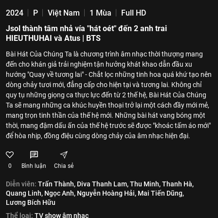
2024
P
Việt Nam
1 Mùa
Full HD
Jsol thành tâm nhả vía "hát oét" đến 2 anh trai
HIEUTHUHAI và Atus | BTS
Bài Hát Của Chúng Ta là chương trình âm nhạc thời thượng mang
đến cho khán giả trải nghiệm tận hưởng khát khao dẫn đầu xu
hướng "Quay về tương lai" - Chắt lọc những tinh hoa quá khứ tạo nên
dòng chảy tươi mới, đẳng cấp cho hiện tại và tương lai. Không chỉ
quy tụ những giọng ca thực lực đến từ 2 thế hệ, Bài Hát Của Chúng
Ta sẽ mang những ca khúc huyền thoại trở lại một cách đầy mới mẻ,
mang trọn tinh thần của thế hệ mới. Những bài hát vang bóng một
thời, mang đậm dấu ấn của thế hệ trước sẽ được "khoác tấm áo mới"
để hòa nhịp, đồng điệu cùng dòng chảy của âm nhạc hiện đại.
0
Bình luận
Chia sẻ
Diễn viên:
Trấn Thành,
Diva Thanh Lam,
Thu Minh,
Thanh Hà,
Quang Linh,
Ngọc Anh,
Nguyễn Hoàng Hải,
Mai Tiến Dũng,
Lương Bích Hữu
Thể loại:
TV show âm nhạc