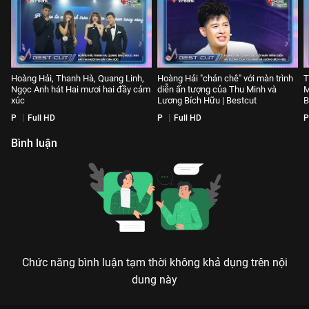
Hoàng Hải, Thanh Hà, Quang Linh,
Hoàng Hải "chán chê" với màn trình
T
Ngọc Anh hát Hai mươi hai đầy cảm
diễn ấn tượng của Thu Minh và
M
xúc
Lương Bích Hữu | Bestcut
B
P
Full HD
P
Full HD
P
Bình luận
Chức năng bình luận tạm thời không khả dụng trên nội
dung này