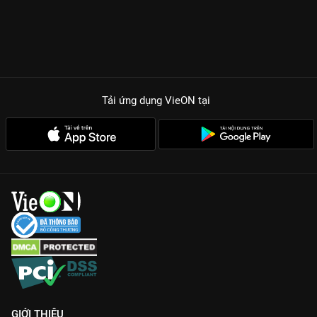
Tải ứng dụng VieON
tại
GIỚI THIỆU