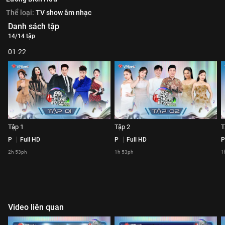
Thể loại:
TV show âm nhạc
Danh sách tập
14/14 tập
01-22
Tập 1
Tập 2
T
P
Full HD
P
Full HD
P
2h 53ph
1h 53ph
1
Video liên quan