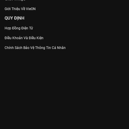
Giới Thiệu Về VieON
QUY ĐỊNH
Hợp Đồng Điện Tử
Điều Khoản Và Điều Kiện
Chính Sách Bảo Vệ Thông Tin Cá Nhân
Chính Sách Bảo Vệ Người Tiêu Dùng Dễ Bị Tổn Thương
Thỏa Thuận Sử Dụng Dịch Vụ Mạng Xã Hội
THÔNG TIN
Thông Báo
Trung Tâm Hỗ Trợ
Liên Hệ
Góp Ý