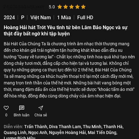
74.076.165
lượt xem
5.0
2024
P
Việt Nam
1 Mùa
Full HD
Hoàng Hải hát Trót Yêu tình tứ bên Lâm Bảo Ngọc và sự
thật đầy bất ngờ khi tập luyện
Bài Hát Của Chúng Ta là chương trình âm nhạc thời thượng mang
đến cho khán giả trải nghiệm tận hưởng khát khao dẫn đầu xu
hướng "Quay về tương lai" - Chắt lọc những tinh hoa quá khứ tạo nên
dòng chảy tươi mới, đẳng cấp cho hiện tại và tương lai. Không chỉ
quy tụ những giọng ca thực lực đến từ 2 thế hệ, Bài Hát Của Chúng
Ta sẽ mang những ca khúc huyền thoại trở lại một cách đầy mới mẻ,
mang trọn tinh thần của thế hệ mới. Những bài hát vang bóng một
thời, mang đậm dấu ấn của thế hệ trước sẽ được "khoác tấm áo mới"
để hòa nhịp, đồng điệu cùng dòng chảy của âm nhạc hiện đại.
0
Bình luận
Chia sẻ
Diễn viên:
Trấn Thành,
Diva Thanh Lam,
Thu Minh,
Thanh Hà,
Quang Linh,
Ngọc Anh,
Nguyễn Hoàng Hải,
Mai Tiến Dũng,
Lương Bích Hữu