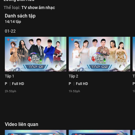
Thể loại:
TV show âm nhạc
Danh sách tập
14/14 tập
01-22
Tập 1
Tập 2
T
P
Full HD
P
Full HD
P
2h 53ph
1h 53ph
1
Video liên quan