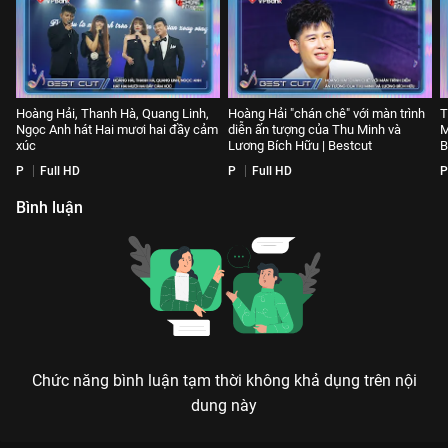
Hoàng Hải, Thanh Hà, Quang Linh,
Hoàng Hải "chán chê" với màn trình
T
Ngọc Anh hát Hai mươi hai đầy cảm
diễn ấn tượng của Thu Minh và
M
xúc
Lương Bích Hữu | Bestcut
B
P
Full HD
P
Full HD
P
Bình luận
Chức năng bình luận tạm thời không khả dụng trên nội
dung này