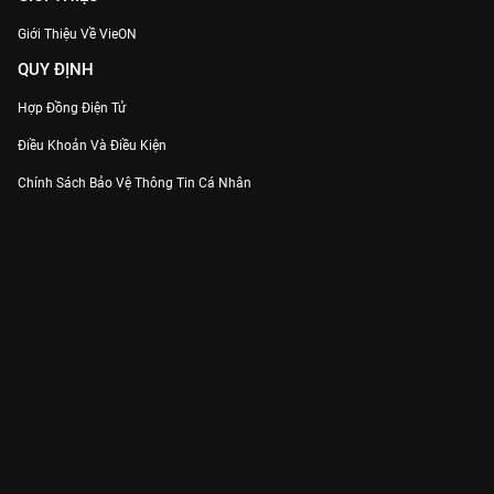
Giới Thiệu Về VieON
QUY ĐỊNH
Hợp Đồng Điện Tử
Điều Khoản Và Điều Kiện
Chính Sách Bảo Vệ Thông Tin Cá Nhân
Chính Sách Bảo Vệ Người Tiêu Dùng Dễ Bị Tổn Thương
Thỏa Thuận Sử Dụng Dịch Vụ Mạng Xã Hội
THÔNG TIN
Thông Báo
Trung Tâm Hỗ Trợ
Liên Hệ
Góp Ý