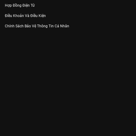
Hợp Đồng Điện Tử
Điều Khoản Và Điều Kiện
Chính Sách Bảo Vệ Thông Tin Cá Nhân
Chính Sách Bảo Vệ Người Tiêu Dùng Dễ Bị Tổn Thương
Thỏa Thuận Sử Dụng Dịch Vụ Mạng Xã Hội
THÔNG TIN
Thông Báo
Trung Tâm Hỗ Trợ
Liên Hệ
Góp Ý
Công ty Cổ phần VieON - Địa chỉ: Tầng 5, 222 Pasteur, Phường Xuân Hòa,
Thành phố Hồ Chí Minh
Email:
support@vieon.vn
| Hotline:
1800.599.920
(miễn phí)