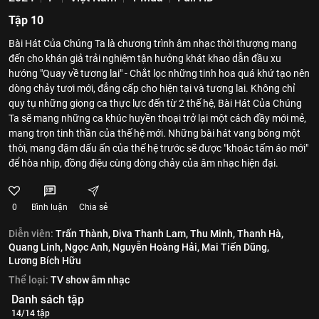
Tập 10
Bài Hát Của Chúng Ta là chương trình âm nhạc thời thượng mang
đến cho khán giả trải nghiệm tận hưởng khát khao dẫn đầu xu
hướng "Quay về tương lai" - Chắt lọc những tinh hoa quá khứ tạo nên
dòng chảy tươi mới, đẳng cấp cho hiện tại và tương lai. Không chỉ
quy tụ những giọng ca thực lực đến từ 2 thế hệ, Bài Hát Của Chúng
Ta sẽ mang những ca khúc huyền thoại trở lại một cách đầy mới mẻ,
mang trọn tinh thần của thế hệ mới. Những bài hát vang bóng một
thời, mang đậm dấu ấn của thế hệ trước sẽ được "khoác tấm áo mới"
để hòa nhịp, đồng điệu cùng dòng chảy của âm nhạc hiện đại.
0
Bình luận
Chia sẻ
Diễn viên:
Trấn Thành,
Diva Thanh Lam,
Thu Minh,
Thanh Hà,
Quang Linh,
Ngọc Anh,
Nguyễn Hoàng Hải,
Mai Tiến Dũng,
Lương Bích Hữu
Thể loại:
TV show âm nhạc
Danh sách tập
14/14 tập