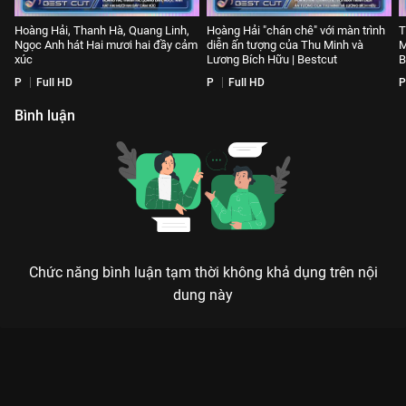
Hoàng Hải, Thanh Hà, Quang Linh,
Hoàng Hải "chán chê" với màn trình
T
Ngọc Anh hát Hai mươi hai đầy cảm
diễn ấn tượng của Thu Minh và
M
xúc
Lương Bích Hữu | Bestcut
B
P
Full HD
P
Full HD
P
Bình luận
Chức năng bình luận tạm thời không khả dụng trên nội
dung này
Xem Tập 10 Bài Hát Của Chúng Ta - 14 Tập của Việt Nam có sự
tham gia của . Thuộc thể loại: TV show