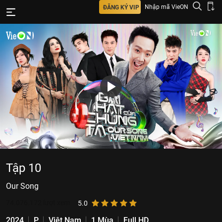
Nhập mã VieON
ĐĂNG KÝ VIP
Tập 10
Our Song
74.076.172
lượt xem
5.0
2024
P
Việt Nam
1 Mùa
Full HD