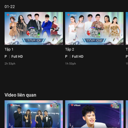
01-22
Tập 1
Tập 2
T
P
Full HD
P
Full HD
P
2h 53ph
1h 53ph
1
Video liên quan