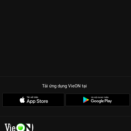
đến phát tán phim đồi trụy. Sự hóa thân đa dạng của Lee Je
Hoon – khi thì là một giáo viên hiền lành, lúc lại là một tay chơi
sành sỏi – khiến khán giả phải trầm trồ. Cảm giác đã nhất khi
xem
Ẩn Danh
chính là những màn trừng trị kẻ ác một cách
sòng phẳng, trực diện, thỏa mãn cơn khát công lý của người
xem giữa một xã hội đầy rẫy bất công.
Hành động mãn nhãn:
Những màn đua xe rượt đuổi và đánh
đấm được dàn dựng công phu, đậm chất điện ảnh.
Dàn nhân vật ấn tượng:
Từ ông trùm Jang Sung Chul thâm
trầm đến cô nàng hacker Go Eun cá tính, tạo nên một đội hình
Rainbow Taxi hoàn hảo.
Thông điệp nhân văn:
Phim đặt ra câu hỏi lớn về ranh giới giữa
Tải ứng dụng VieON
tại
trả thù và công lý, khiến chúng ta phải suy ngẫm sâu sắc.
Trải nghiệm ngay trọn bộ 25 tập
Ẩn Danh Phần 1
bản Thuyết
minh cực mượt duy nhất tại
VieON
!