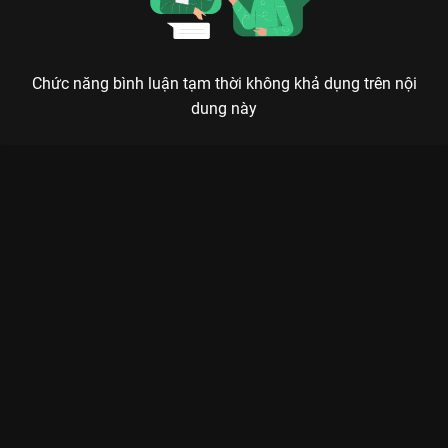
Chức năng bình luận tạm thời không khả dụng trên nội
dung này
ẨN DANH (TAXI DRIVER): KHI LUẬT PHÁP BỎ NGỎ, RAINBOW
TAXI LÊN TIẾNG
Đừng chết trong uất ức, hãy để chúng tôi thay bạn đòi lại công bằng.
Ẩn Danh (Taxi Driver)
không chỉ là một bộ phim hành động
thông thường, mà là một cú tát trực diện vào những kẽ hở của
pháp luật. Với sự góp mặt của tài tử
Lee Je Hoon
trong vai Kim
Do Ki, bộ phim đã tạo nên một cơn sốt thực sự trên
VieON
. Câu
chuyện xoay quanh hãng taxi Cầu Vồng – một tổ chức bí mật
chuyên nhận lời trả thù cho những nạn nhân không được luật
pháp bảo vệ.
Mỗi vụ án trong phim đều được lấy cảm hứng từ những sự kiện
có thật ngoài đời, từ bạo lực học đường, lừa đảo lao động cho