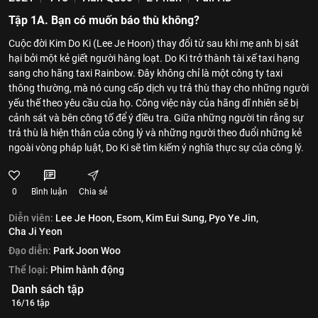
Tập 1A. Bạn có muốn báo thù không?
Cuộc đời Kim Do Ki (Lee Je Hoon) thay đổi từ sau khi mẹ anh bị sát
hại bởi một kẻ giết người hàng loạt. Do Ki trở thành tài xế taxi hạng
sang cho hãng taxi Rainbow. Đây không chỉ là một công ty taxi
thông thường, mà nó cung cấp dịch vụ trả thù thay cho những người
yếu thế theo yêu cầu của họ. Công việc này của hãng dĩ nhiên sẽ bị
cảnh sát và bên công tố để ý điều tra. Giữa những người tin rằng sự
trả thù là hiện thân của công lý và những người theo đuổi những kẻ
ngoài vòng pháp luật, Do Ki sẽ tìm kiếm ý nghĩa thực sự của công lý.
0
Bình luận
Chia sẻ
Diễn viên:
Lee Je Hoon,
Esom,
Kim Eui Sung,
Pyo Ye Jin,
Cha Ji Yeon
Đạo diễn:
Park Joon Woo
Thể loại:
Phim hành động
Danh sách tập
16/16 tập