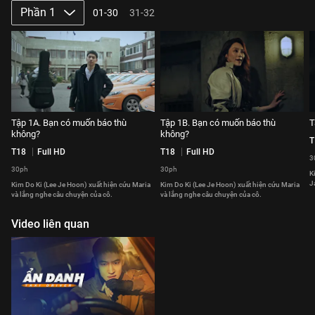
Phần 1
01-30
31-32
Tập 1A. Bạn có muốn báo thù
Tập 1B. Bạn có muốn báo thù
T
không?
không?
T
T18
Full HD
T18
Full HD
3
30ph
30ph
K
J
Kim Do Ki (Lee Je Hoon) xuất hiện cứu Maria
Kim Do Ki (Lee Je Hoon) xuất hiện cứu Maria
và lắng nghe câu chuyện của cô.
và lắng nghe câu chuyện của cô.
Video liên quan