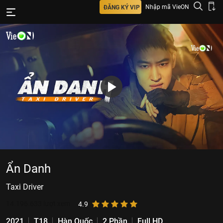
Nhập mã VieON
ĐĂNG KÝ VIP
Ẩn Danh
Taxi Driver
14.196.633
lượt xem
4.9
2021
T18
Hàn Quốc
2 Phần
Full HD