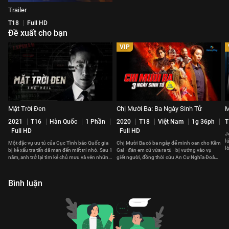
Trailer
T18
Full HD
Đề xuất cho bạn
VIP
Mặt Trời Đen
Chị Mười Ba: Ba Ngày Sinh Tử
M
2021
T16
Hàn Quốc
1 Phần
2020
T18
Việt Nam
1g 36ph
T
Full HD
Full HD
J
l
Một đặc vụ ưu tú của Cục Tình báo Quốc gia
Chị Mười Ba có ba ngày để minh oan cho Kẽm
l
bị kẻ xấu tra tấn dã man đến mất trí nhớ. Sau 1
Gai - đàn em cũ vừa ra tù - bị vướng vào vụ
năm, anh trở lại tìm kẻ chủ mưu và vén những
giết người, đồng thời cứu An Cư Nghĩa Đoàn
bức màn tội ác rùng rợn
khỏi mối đe dọa mới.
Bình luận