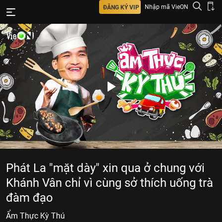
Nhập mã VieON
ĐĂNG KÝ VIP
Phát La "mặt dày" xin qua ở chung với
Khánh Vân chỉ vì cùng sở thích uống trà
đàm đạo
Ẩm Thực Kỳ Thú