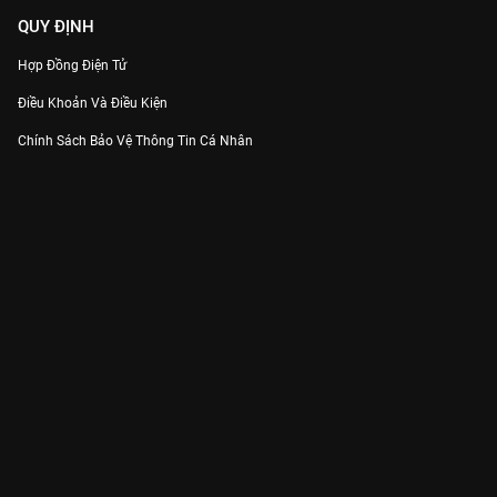
QUY ĐỊNH
Hợp Đồng Điện Tử
Điều Khoản Và Điều Kiện
Chính Sách Bảo Vệ Thông Tin Cá Nhân
Chính Sách Bảo Vệ Người Tiêu Dùng Dễ Bị Tổn Thương
Thỏa Thuận Sử Dụng Dịch Vụ Mạng Xã Hội
THÔNG TIN
Thông Báo
Trung Tâm Hỗ Trợ
Liên Hệ
Góp Ý
Công ty Cổ phần VieON - Địa chỉ: Tầng 5, 222 Pasteur, Phường Xuân Hòa,