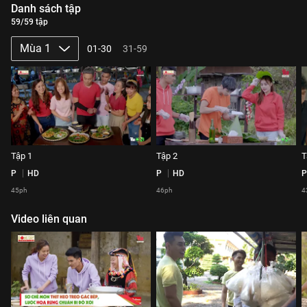
Danh sách tập
59/59 tập
Mùa 1
01-30
31-59
Tập 1
Tập 2
T
P
HD
P
HD
P
45ph
46ph
4
Video liên quan