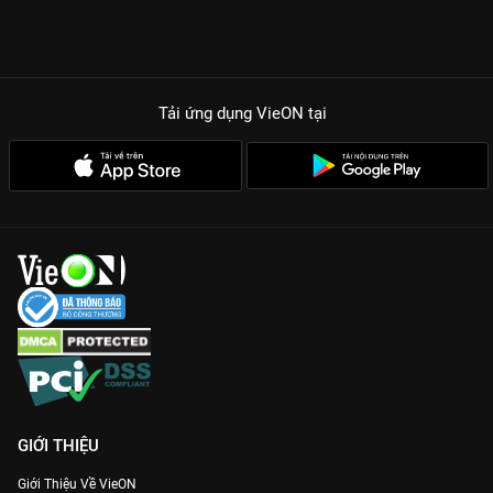
Tải ứng dụng VieON
tại
GIỚI THIỆU
Giới Thiệu Về VieON