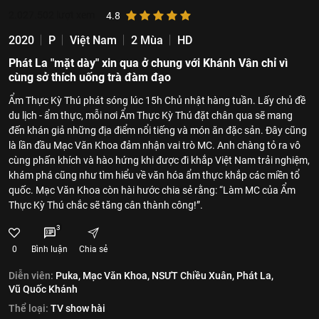
2.027.502
lượt xem
4.8
2020
P
Việt Nam
2 Mùa
HD
Phát La "mặt dày" xin qua ở chung với Khánh Vân chỉ vì
cùng sở thích uống trà đàm đạo
Ẩm Thực Kỳ Thú phát sóng lúc 15h Chủ nhật hàng tuần. Lấy chủ đề
du lịch - ẩm thực, mỗi nơi Ẩm Thực Kỳ Thú đặt chân qua sẽ mang
đến khán giả những địa điểm nổi tiếng và món ăn đặc sản. Đây cũng
là lần đầu Mạc Văn Khoa đảm nhận vai trò MC. Anh chàng tỏ ra vô
cùng phấn khích và hào hứng khi được đi khắp Việt Nam trải nghiệm,
khám phá cũng như tìm hiểu về văn hóa ẩm thực khắp các miền tổ
quốc. Mạc Văn Khoa còn hài hước chia sẻ rằng: “Làm MC của Ẩm
Thực Kỳ Thú chắc sẽ tăng cân thành công!”.
3
0
Bình luận
Chia sẻ
Diễn viên:
Puka,
Mạc Văn Khoa,
NSƯT Chiều Xuân,
Phát La,
Vũ Quốc Khánh
Thể loại:
TV show hài