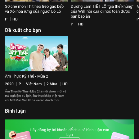
Sơ chế món Thịt heo treo gác bếp
Dương Lâm TIẾT LỘ "gia thế khủng"
M
và Xôi hoa rừng của người Lô Lô
của Will, hồi xưa đi học toàn được
c
bạn bao ăn
P
HD
P
P
HD
Đề xuất cho bạn
Ẩm Thực Kỳ Thú - Mùa 2
2020
P
Việt Nam
2 Mùa
HD
Ẩm Thực Kỳ Thú - Mùa 2 là một show mới về
trải nghiệm du lịch, ẩm thực khắp Việt Nam
với MC Mạc Văn Khoa và các khách mời.
Bình luận
Hãy đăng ký tài khoản để chia sẻ bình luận của
bạn