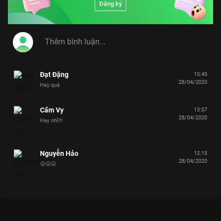
Đăng ký
Đạt Đặng
15:45
28/04/2020
Hay quá
Cẩm Vy
13:57
28/04/2020
Hay nhỉ!!!
Nguyễn Hảo
12:15
28/04/2020
😮😮😮
Xem Phát La "mặt dày" xin qua ở chung với Khánh Vân chỉ vì
cùng sở thích uống trà đàm đạo Ẩm Thực Kỳ Thú - 59 Tập của