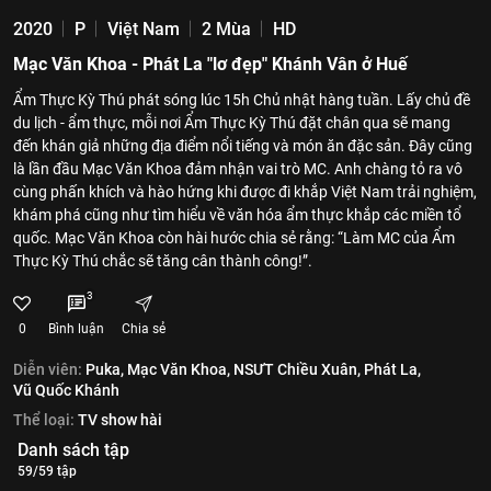
2020
P
Việt Nam
2 Mùa
HD
Mạc Văn Khoa - Phát La "lơ đẹp" Khánh Vân ở Huế
Ẩm Thực Kỳ Thú phát sóng lúc 15h Chủ nhật hàng tuần. Lấy chủ đề
du lịch - ẩm thực, mỗi nơi Ẩm Thực Kỳ Thú đặt chân qua sẽ mang
đến khán giả những địa điểm nổi tiếng và món ăn đặc sản. Đây cũng
là lần đầu Mạc Văn Khoa đảm nhận vai trò MC. Anh chàng tỏ ra vô
cùng phấn khích và hào hứng khi được đi khắp Việt Nam trải nghiệm,
khám phá cũng như tìm hiểu về văn hóa ẩm thực khắp các miền tổ
quốc. Mạc Văn Khoa còn hài hước chia sẻ rằng: “Làm MC của Ẩm
Thực Kỳ Thú chắc sẽ tăng cân thành công!”.
3
0
Bình luận
Chia sẻ
Diễn viên:
Puka,
Mạc Văn Khoa,
NSƯT Chiều Xuân,
Phát La,
Vũ Quốc Khánh
Thể loại:
TV show hài
Danh sách tập
59/59 tập