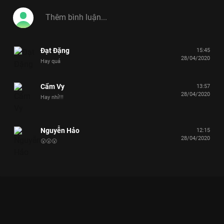
Đạt Đặng
15:45
28/04/2020
Hay quá
Cẩm Vy
13:57
28/04/2020
Hay nhỉ!!!
Nguyễn Hảo
12:15
28/04/2020
😮😮😮
Xem Mạc Văn Khoa - Phát La "lơ đẹp" Khánh Vân ở Huế Ẩm
Thực Kỳ Thú - 59 Tập của Việt Nam có sự tham gia của Chiều
Xuân, Phát La, Vũ Quốc Khánh, Puka, Mạc Văn Khoa. Thuộc
thể loại: TV show