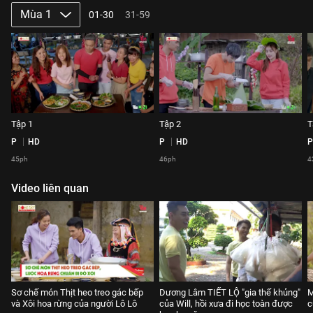
Mùa 1
01-30
31-59
Tập 1
Tập 2
T
P
HD
P
HD
P
45ph
46ph
4
Video liên quan
Sơ chế món Thịt heo treo gác bếp
Dương Lâm TIẾT LỘ "gia thế khủng"
M
và Xôi hoa rừng của người Lô Lô
của Will, hồi xưa đi học toàn được
c