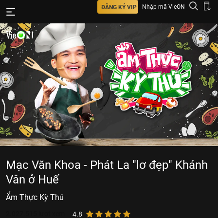
Nhập mã VieON
ĐĂNG KÝ VIP
Mạc Văn Khoa - Phát La "lơ đẹp" Khánh
Vân ở Huế
Ẩm Thực Kỳ Thú
2.027.515
lượt xem
4.8