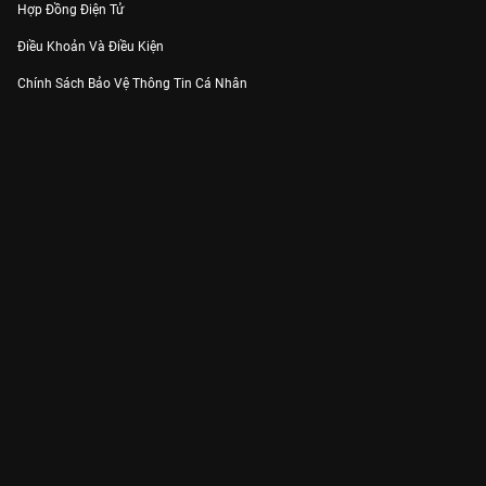
Hợp Đồng Điện Tử
Điều Khoản Và Điều Kiện
Chính Sách Bảo Vệ Thông Tin Cá Nhân
Chính Sách Bảo Vệ Người Tiêu Dùng Dễ Bị Tổn Thương
Thỏa Thuận Sử Dụng Dịch Vụ Mạng Xã Hội
THÔNG TIN
Thông Báo
Trung Tâm Hỗ Trợ
Liên Hệ
Góp Ý
Công ty Cổ phần VieON - Địa chỉ: Tầng 5, 222 Pasteur, Phường Xuân Hòa,
Thành phố Hồ Chí Minh
Email:
support@vieon.vn
| Hotline:
1800.599.920
(miễn phí)