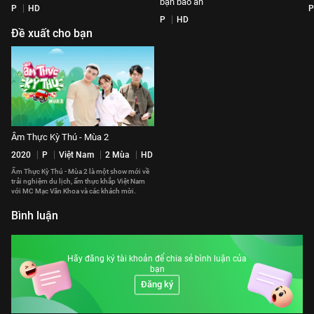
bạn bao ăn
P
HD
P
P
HD
Đề xuất cho bạn
Ẩm Thực Kỳ Thú - Mùa 2
2020
P
Việt Nam
2 Mùa
HD
Ẩm Thực Kỳ Thú - Mùa 2 là một show mới về
trải nghiệm du lịch, ẩm thực khắp Việt Nam
với MC Mạc Văn Khoa và các khách mời.
Bình luận
Hãy đăng ký tài khoản để chia sẻ bình luận của
bạn
Đăng ký