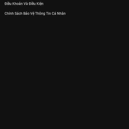
Điều Khoản Và Điều Kiện
Chính Sách Bảo Vệ Thông Tin Cá Nhân
Chính Sách Bảo Vệ Người Tiêu Dùng Dễ Bị Tổn Thương
Thỏa Thuận Sử Dụng Dịch Vụ Mạng Xã Hội
THÔNG TIN
Thông Báo
Trung Tâm Hỗ Trợ
Liên Hệ
Góp Ý
Công ty Cổ phần VieON - Địa chỉ: Tầng 5, 222 Pasteur, Phường Xuân Hòa,
Thành phố Hồ Chí Minh
Email:
support@vieon.vn
| Hotline:
1800.599.920
(miễn phí)
Giấy phép Cung cấp Dịch vụ Phát thanh, Truyền hình trả tiền số 247/GP-
BTTTT cấp ngày 21/07/2023