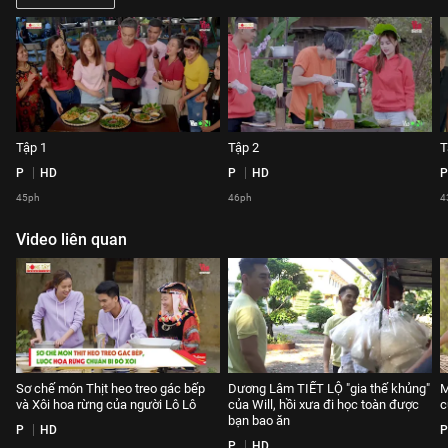
Tập 1
Tập 2
T
P
HD
P
HD
P
45ph
46ph
4
Video liên quan
Sơ chế món Thịt heo treo gác bếp
Dương Lâm TIẾT LỘ "gia thế khủng"
M
và Xôi hoa rừng của người Lô Lô
của Will, hồi xưa đi học toàn được
c
bạn bao ăn
P
HD
P
P
HD