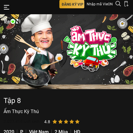
Nhập mã VieON
ĐĂNG KÝ VIP
Tập 8
Ẩm Thực Kỳ Thú
2.027.418
lượt xem
4.8
2020
P
Việt Nam
2 Mùa
HD