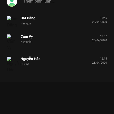
Đạt Đặng
15:45
28/04/2020
Hay quá
Cẩm Vy
13:57
28/04/2020
Hay nhỉ!!!
Nguyễn Hảo
12:15
28/04/2020
😮😮😮
Xem Tập 8 Ẩm Thực Kỳ Thú - 59 Tập của Việt Nam có sự tham
gia của . Thuộc thể loại: TV show