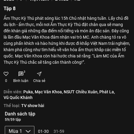
Tập 8
Ẩm Thực Kỳ Thú phát sóng lúc 15h Chủ nhật hàng tuần. Lấy chủ đề
du lịch - ẩm thực, mỗi nơi Ẩm Thực Kỳ Thú đặt chân qua sẽ mang
đến khán giả những địa điểm nổi tiếng và món ăn đặc sản. Đây cũng
là lần đầu Mạc Văn Khoa đảm nhận vai trò MC. Anh chàng tỏ ra vô
cùng phấn khích và hào hứng khi được đi khắp Việt Nam trải nghiệm,
khám phá cũng như tìm hiểu về văn hóa ẩm thực khắp các miền tổ
quốc. Mạc Văn Khoa còn hài hước chia sẻ rằng: “Làm MC của Ẩm
Thực Kỳ Thú chắc sẽ tăng cân thành công!”.
3
0
Bình luận
Chia sẻ
Diễn viên:
Puka,
Mạc Văn Khoa,
NSƯT Chiều Xuân,
Phát La,
Vũ Quốc Khánh
Thể loại:
TV show hài
Danh sách tập
59/59 tập
Mùa 1
01-30
31-59