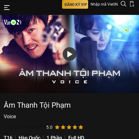
Nhập mã VieON
ĐĂNG KÝ VIP
Âm Thanh Tội Phạm
Voice
2.961.296
lượt xem
5.0
T16
Hàn Quốc
1 Phần
Full HD