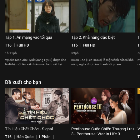
Tập 1. Án mạng vào tối qua
Tập 2. Khả năng đặc biệt
T
T16
Full HD
T16
Full HD
T
1h 11ph
59ph
5
Vợ của Moo Jin Hyuk (Jang Hyuk) được cho
Kwon Joo ( Lee Ha Na) là một cảnh sát có khả
K
là đã bị một tên sát nhân máu lạnh sát hại.
năng nghe được âm thanh tội phạm.
c
Đề xuất cho bạn
Tín Hiệu Chết Chóc - Signal
Penthouse Cuộc Chiến Thượng Lưu
V
3 - Penthouse: War In Life 3
T16
Hàn Quốc
1 Phần
T