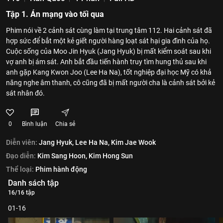
Tập 1. Án mạng vào tối qua
Phim nói về 2 cảnh sát cùng làm tại trung tâm 112. Hai cảnh sát đã
hợp sức để bắt một kẻ giết người hàng loạt sát hại gia đình của họ.
Cuộc sống của Moo Jin Hyuk (Jang Hyuk) bị mất kiểm soát sau khi
vợ anh bị ám sát. Anh bắt đầu tiến hành truy tìm hung thủ sau khi
anh gặp Kang Kwon Joo (Lee Ha Na), tốt nghiệp đại học Mỹ có khả
năng nghe âm thanh, cô cũng đã bị mất người cha là cảnh sát bởi kẻ
sát nhân đó.
0
Bình luận
Chia sẻ
Diễn viên:
Jang Hyuk,
Lee Ha Na,
Kim Jae Wook
Đạo diễn:
Kim Sang Hoon,
Kim Hong Sun
Thể loại:
Phim hành động
Danh sách tập
16/16 tập
01-16