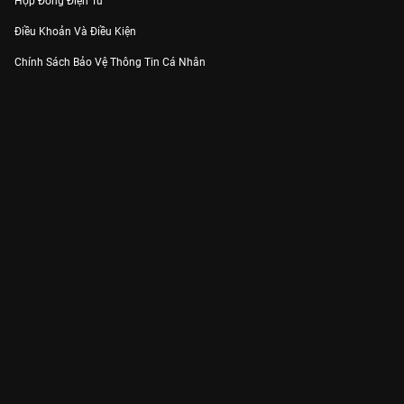
Hợp Đồng Điện Tử
Điều Khoản Và Điều Kiện
Chính Sách Bảo Vệ Thông Tin Cá Nhân
Chính Sách Bảo Vệ Người Tiêu Dùng Dễ Bị Tổn Thương
Thỏa Thuận Sử Dụng Dịch Vụ Mạng Xã Hội
THÔNG TIN
Thông Báo
Trung Tâm Hỗ Trợ
Liên Hệ
Góp Ý
Công ty Cổ phần VieON - Địa chỉ: Tầng 5, 222 Pasteur, Phường Xuân Hòa,
Thành phố Hồ Chí Minh
Email:
support@vieon.vn
| Hotline:
1800.599.920
(miễn phí)
Giấy phép Cung cấp Dịch vụ Phát thanh, Truyền hình trả tiền số 247/GP-