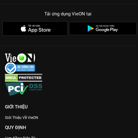
gian vàng) buộc cảnh sát phải tìm ra nạn nhân trong vòng 10
Tải ứng dụng VieON
tại
phút, tạo áp lực cực độ cho người xem.
Diễn xuất thực lực:
Jang Hyuk lột tả hoàn hảo nỗi đau mất vợ,
trong khi Kim Jae Wook gây sốt với visual ác ma cực phẩm.
Âm thanh sống động:
Kỹ thuật xử lý âm thanh trong phim
khiến bạn cảm nhận rõ từng hơi thở, từng tiếng động nhỏ nhất
của kẻ thủ ác.
Nếu bạn là fan của dòng phim trinh thám nặng đô,
Âm Thanh
Tội Phạm
chính là chân ái. Thưởng thức trọn bộ bản Thuyết
minh sớm nhất, chất lượng Full HD không quảng cáo duy nhất
trên
VieON
ngay đêm nay!
GIỚI THIỆU
Giới Thiệu Về VieON
QUY ĐỊNH