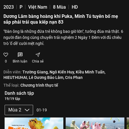
2023
P
Việt Nam
8 Mùa
HD
Dương Lâm bàng hoàng khi Puka, Minh Tú tuyên bố mẹ
sắp phải trải qua kiếp nạn 83
"Đàn ông là những đứa trẻ không bao giờ lớn", tưởng đùa mà thật. 6
người đàn ông cùng chuyến trải nghiệm 2 Ngày 1 Đêm với đủ chiêu
trò 'ố dề' cười mệt nghỉ.
0
Bình luận
Chia sẻ
Diễn viên:
Trường Giang,
Ngô Kiến Huy,
Kiều Minh Tuấn,
HIEUTHUHAI,
Lê Dương Bảo Lâm,
Cris Phan
Thể loại:
Chương trình thực tế
Danh sách tập
19/19 tập
Mùa 2
01-19