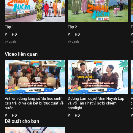
Tập 1
Tập 2
T
P
HD
P
HD
P
1h 27ph
1h 26ph
1
Video liên quan
Anh em đồng lòng cử 'du học sinh'
Dương Lâm quyết 'dìm' Huỳnh Lập
H
Cris trả lời và cái kết bị 'trục xuất' về
và Võ Tấn Phát vì sợ bị chiếm
c
nước
spotlight
v
P
HD
P
HD
P
Đề xuất cho bạn