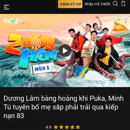
Nhập mã VieON
ĐĂNG KÝ VIP
Dương Lâm bàng hoàng khi Puka, Minh
Tú tuyên bố mẹ sắp phải trải qua kiếp
nạn 83
75.392.250
lượt xem
4.9