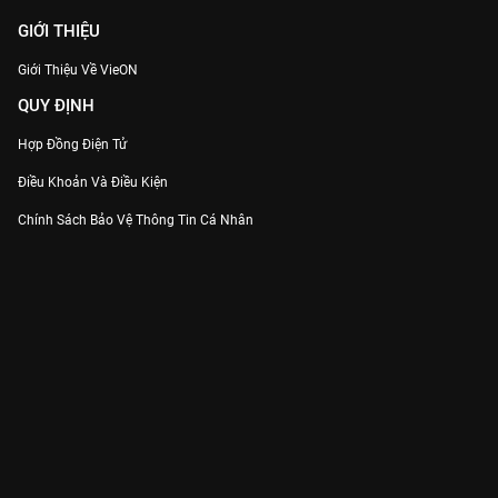
GIỚI THIỆU
Giới Thiệu Về VieON
QUY ĐỊNH
Hợp Đồng Điện Tử
Điều Khoản Và Điều Kiện
Chính Sách Bảo Vệ Thông Tin Cá Nhân
Chính Sách Bảo Vệ Người Tiêu Dùng Dễ Bị Tổn Thương
Thỏa Thuận Sử Dụng Dịch Vụ Mạng Xã Hội
THÔNG TIN
Thông Báo
Trung Tâm Hỗ Trợ
Liên Hệ
Góp Ý