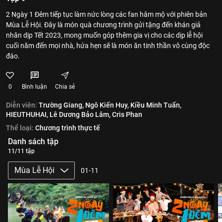
2 Ngày 1 Đêm tiếp tục làm nức lòng các fan hâm mộ với phiên bản
Mùa Lễ Hội. Đây là món quà chương trình gửi tặng đến khán giả
nhân dịp Tết 2023, mong muốn góp thêm gia vị cho các dịp lễ hội
cuối năm đến mọi nhà, hứa hẹn sẽ là món ăn tinh thần vô cùng độc
đáo.
0
Bình luận
Chia sẻ
Diễn viên:
Trường Giang,
Ngô Kiến Huy,
Kiều Minh Tuấn,
HIEUTHUHAI,
Lê Dương Bảo Lâm,
Cris Phan
Thể loại:
Chương trình thực tế
Danh sách tập
11/11 tập
Mùa Lễ Hội
01-11