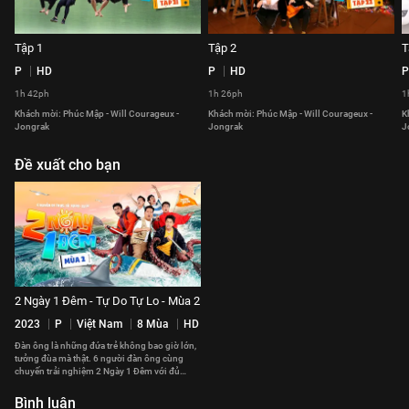
Tập 1
Tập 2
T
P
HD
P
HD
P
1h 42ph
1h 26ph
1
Khách mời: Phúc Mập - Will Courageux -
Khách mời: Phúc Mập - Will Courageux -
K
Jongrak
Jongrak
J
Đề xuất cho bạn
2 Ngày 1 Đêm - Tự Do Tự Lo - Mùa 2
2023
P
Việt Nam
8 Mùa
HD
Đàn ông là những đứa trẻ không bao giờ lớn,
tưởng đùa mà thật. 6 người đàn ông cùng
chuyến trải nghiệm 2 Ngày 1 Đêm với đủ
chiêu trò ố dề cười mệt nghỉ.
Bình luận