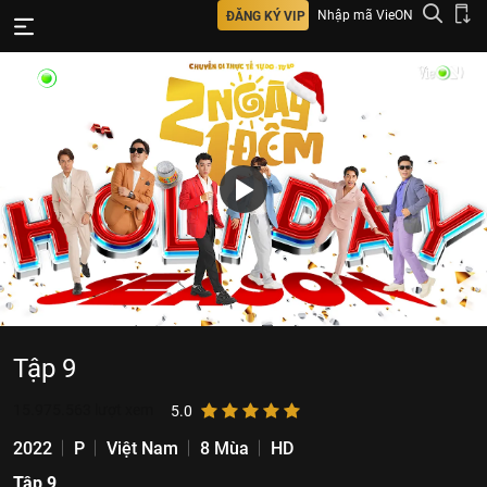
Nhập mã VieON
ĐĂNG KÝ VIP
Tập 9
15.975.563
lượt xem
5.0
2022
P
Việt Nam
8 Mùa
HD
Tập 9