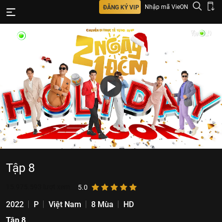
Nhập mã VieON
ĐĂNG KÝ VIP
Tập 8
15.975.593
lượt xem
5.0
2022
P
Việt Nam
8 Mùa
HD
Tập 8