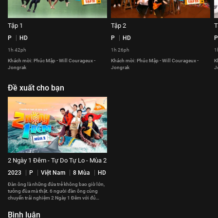
Tập 1
Tập 2
T
P
HD
P
HD
P
1h 42ph
1h 26ph
1
Khách mời: Phúc Mập - Will Courageux -
Khách mời: Phúc Mập - Will Courageux -
K
Jongrak
Jongrak
J
Đề xuất cho bạn
2 Ngày 1 Đêm - Tự Do Tự Lo - Mùa 2
2023
P
Việt Nam
8 Mùa
HD
Đàn ông là những đứa trẻ không bao giờ lớn,
tưởng đùa mà thật. 6 người đàn ông cùng
chuyến trải nghiệm 2 Ngày 1 Đêm với đủ
chiêu trò ố dề cười mệt nghỉ.
Bình luận