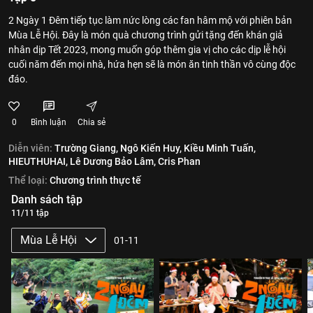
2 Ngày 1 Đêm tiếp tục làm nức lòng các fan hâm mộ với phiên bản
Mùa Lễ Hội. Đây là món quà chương trình gửi tặng đến khán giả
nhân dịp Tết 2023, mong muốn góp thêm gia vị cho các dịp lễ hội
cuối năm đến mọi nhà, hứa hẹn sẽ là món ăn tinh thần vô cùng độc
đáo.
0
Bình luận
Chia sẻ
Diễn viên:
Trường Giang,
Ngô Kiến Huy,
Kiều Minh Tuấn,
HIEUTHUHAI,
Lê Dương Bảo Lâm,
Cris Phan
Thể loại:
Chương trình thực tế
Danh sách tập
11/11 tập
Mùa Lễ Hội
01-11