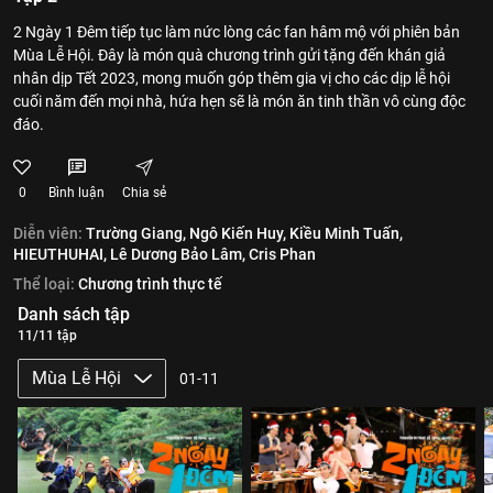
2 Ngày 1 Đêm tiếp tục làm nức lòng các fan hâm mộ với phiên bản
Mùa Lễ Hội. Đây là món quà chương trình gửi tặng đến khán giả
nhân dịp Tết 2023, mong muốn góp thêm gia vị cho các dịp lễ hội
cuối năm đến mọi nhà, hứa hẹn sẽ là món ăn tinh thần vô cùng độc
đáo.
0
Bình luận
Chia sẻ
Diễn viên:
Trường Giang,
Ngô Kiến Huy,
Kiều Minh Tuấn,
HIEUTHUHAI,
Lê Dương Bảo Lâm,
Cris Phan
Thể loại:
Chương trình thực tế
Danh sách tập
11/11 tập
Mùa Lễ Hội
01-11