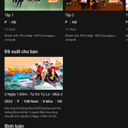
Tập 1
Tập 2
T
P
HD
P
HD
P
1h 42ph
1h 26ph
1
Khách mời: Phúc Mập - Will Courageux -
Khách mời: Phúc Mập - Will Courageux -
K
Jongrak
Jongrak
J
Đề xuất cho bạn
2 Ngày 1 Đêm - Tự Do Tự Lo - Mùa 2
2023
P
Việt Nam
8 Mùa
HD
Đàn ông là những đứa trẻ không bao giờ lớn,
tưởng đùa mà thật. 6 người đàn ông cùng
chuyến trải nghiệm 2 Ngày 1 Đêm với đủ
chiêu trò ố dề cười mệt nghỉ.
Bình luận