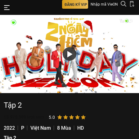
Nhập mã VieON
ĐĂNG KÝ VIP
Tập 2
15.975.599
lượt xem
5.0
2022
P
Việt Nam
8 Mùa
HD
Tập 2