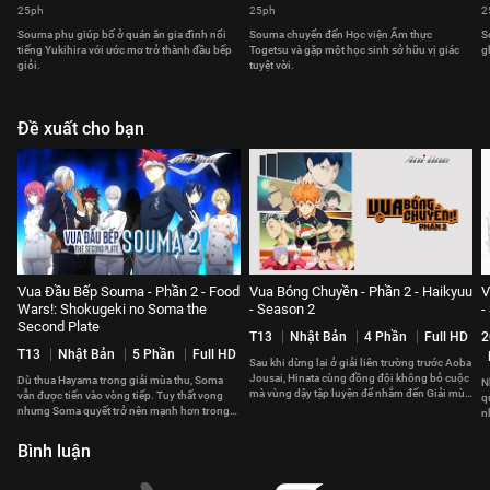
25ph
25ph
2
Souma phụ giúp bố ở quán ăn gia đình nổi
Souma chuyển đến Học viện Ẩm thực
S
tiếng Yukihira với ước mơ trở thành đầu bếp
Togetsu và gặp một học sinh sở hữu vị giác
g
giỏi.
tuyệt vời.
Đề xuất cho bạn
Vua Đầu Bếp Souma - Phần 2 - Food
Vua Bóng Chuyền - Phần 2 - Haikyuu
V
Wars!: Shokugeki no Soma the
- Season 2
-
Second Plate
T13
Nhật Bản
4 Phần
Full HD
2
T13
Nhật Bản
5 Phần
Full HD
Sau khi dừng lại ở giải liên trường trước Aoba
Jousai, Hinata cùng đồng đội không bỏ cuộc
Dù thua Hayama trong giải mùa thu, Soma
N
mà vùng dậy tập luyện để nhắm đến Giải mùa
vẫn được tiến vào vòng tiếp. Tuy thất vọng
q
xuân sắp tới.
nhưng Soma quyết trở nên mạnh hơn trong
n
lần tái đấu tới.
H
Bình luận