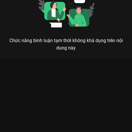
Chức năng bình luận tạm thời không khả dụng trên nội
dung này
Xem Tập 1. Sa mạc vô tận Vua Đầu Bếp Souma - Phần 1 - Food
Wars! Shokugeki no Soma - 24 Tập của Nhật Bản có sự tham
gia của . Thuộc thể loại: Phim bộ