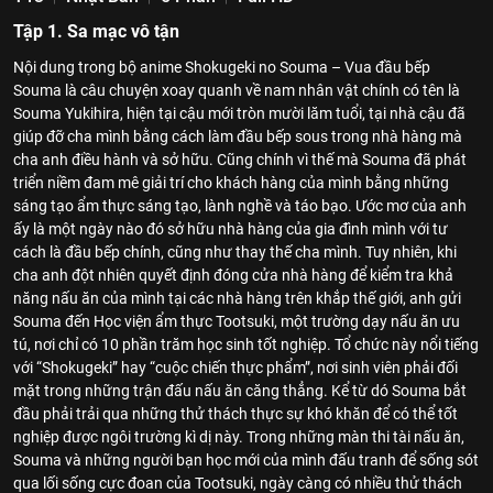
Tập 1. Sa mạc vô tận
Nội dung trong bộ anime Shokugeki no Souma – Vua đầu bếp
Souma là câu chuyện xoay quanh về nam nhân vật chính có tên là
Souma Yukihira, hiện tại cậu mới tròn mười lăm tuổi, tại nhà cậu đã
giúp đỡ cha mình bằng cách làm đầu bếp sous trong nhà hàng mà
cha anh điều hành và sở hữu. Cũng chính vì thế mà Souma đã phát
triển niềm đam mê giải trí cho khách hàng của mình bằng những
sáng tạo ẩm thực sáng tạo, lành nghề và táo bạo. Ước mơ của anh
ấy là một ngày nào đó sở hữu nhà hàng của gia đình mình với tư
cách là đầu bếp chính, cũng như thay thế cha mình. Tuy nhiên, khi
cha anh đột nhiên quyết định đóng cửa nhà hàng để kiểm tra khả
năng nấu ăn của mình tại các nhà hàng trên khắp thế giới, anh gửi
Souma đến Học viện ẩm thực Tootsuki, một trường dạy nấu ăn ưu
tú, nơi chỉ có 10 phần trăm học sinh tốt nghiệp. Tổ chức này nổi tiếng
với “Shokugeki” hay “cuộc chiến thực phẩm”, nơi sinh viên phải đối
mặt trong những trận đấu nấu ăn căng thẳng. Kể từ dó Souma bắt
đầu phải trải qua những thử thách thực sự khó khăn để có thể tốt
nghiệp được ngôi trường kì dị này. Trong những màn thi tài nấu ăn,
Souma và những người bạn học mới của mình đấu tranh để sống sót
qua lối sống cực đoan của Tootsuki, ngày càng có nhiều thử thách