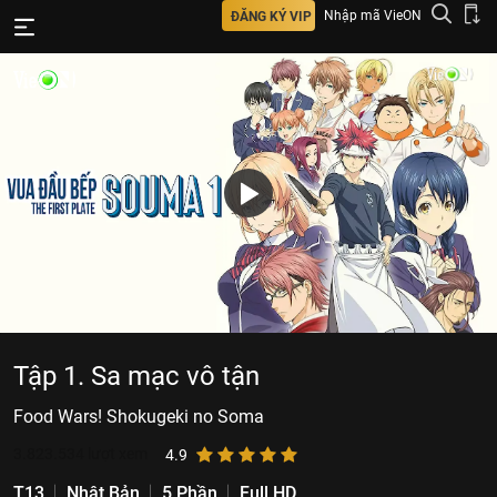
Nhập mã VieON
ĐĂNG KÝ VIP
Tập 1. Sa mạc vô tận
Food Wars! Shokugeki no Soma
3.823.534
lượt xem
4.9
T13
Nhật Bản
5 Phần
Full HD