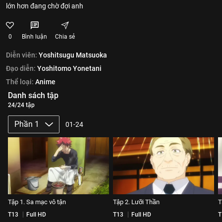
lớn hơn đang chờ đợi anh
0
Bình luận
Chia sẻ
Diễn viên:
Yoshitsugu Matsuoka
Đạo diễn:
Yoshitomo Yonetani
Thể loại:
Anime
Danh sách tập
24/24 tập
Phần 1
01-24
Tập 1. Sa mạc vô tận
Tập 2. Lưỡi Thần
T
T13
Full HD
T13
Full HD
T