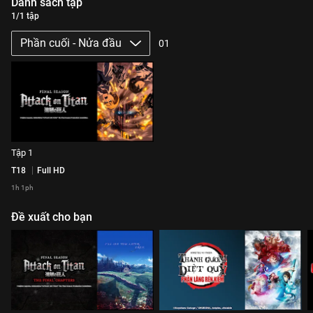
Danh sách tập
1/1 tập
Phần cuối - Nửa đầu
01
Tập 1
T18
Full HD
1h 1ph
Đề xuất cho bạn