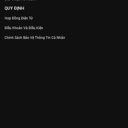
QUY ĐỊNH
Hợp Đồng Điện Tử
Điều Khoản Và Điều Kiện
Chính Sách Bảo Vệ Thông Tin Cá Nhân
Chính Sách Bảo Vệ Người Tiêu Dùng Dễ Bị Tổn Thương
Thỏa Thuận Sử Dụng Dịch Vụ Mạng Xã Hội
THÔNG TIN
Thông Báo
Trung Tâm Hỗ Trợ
Liên Hệ
Góp Ý
Công ty Cổ phần VieON - Địa chỉ: Tầng 5, 222 Pasteur, Phường Xuân Hòa,