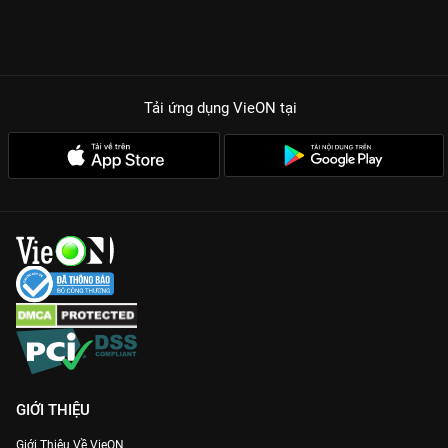
định đẳng cấp, lột tả trọn vẹn sự đau đớn và quyết tâm của
nhân vật.
Animation Đỉnh Cao:
Từng khung hình được đầu tư tỉ mỉ, mang
lại cảm giác choáng ngợp trước quy mô khủng khiếp của hàng
Tải ứng dụng VieON
tại
vạn Titan.
Cốt Truyện Twist Nặng Đô:
Những bí mật cuối cùng về nguồn
gốc Titan và kế hoạch thực sự của Eren sẽ được phơi bày.
Nhân Vật Đa Chiều:
Không còn ranh giới giữa người hùng và kẻ
phản diện, chỉ còn những linh hồn đau khổ đấu tranh vì lý
tưởng riêng.
Đừng để bị spoil nội dung trên mạng, hãy gia nhập ngay hệ
thống
VieON
để thưởng thức
Đại Chiến Titan 6
bản Thuyết
minh sớm nhất với chất lượng hình ảnh sắc nét đến từng chi
tiết!
GIỚI THIỆU
Giới Thiệu Về VieON