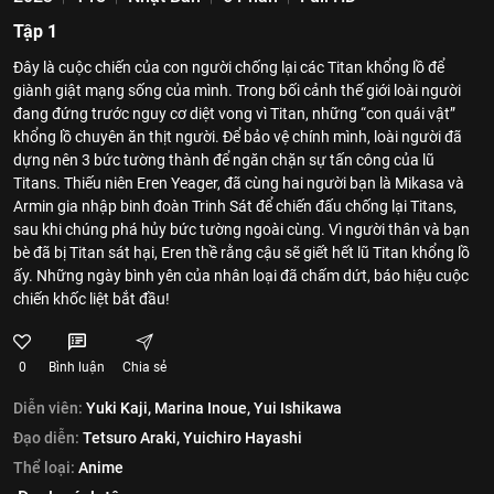
Tập 1
Đây là cuộc chiến của con người chống lại các Titan khổng lồ để
giành giật mạng sống của mình. Trong bối cảnh thế giới loài người
đang đứng trước nguy cơ diệt vong vì Titan, những “con quái vật”
khổng lồ chuyên ăn thịt người. Để bảo vệ chính mình, loài người đã
dựng nên 3 bức tường thành để ngăn chặn sự tấn công của lũ
Titans. Thiếu niên Eren Yeager, đã cùng hai người bạn là Mikasa và
Armin gia nhập binh đoàn Trinh Sát để chiến đấu chống lại Titans,
sau khi chúng phá hủy bức tường ngoài cùng. Vì người thân và bạn
bè đã bị Titan sát hại, Eren thề rằng cậu sẽ giết hết lũ Titan khổng lồ
ấy. Những ngày bình yên của nhân loại đã chấm dứt, báo hiệu cuộc
chiến khốc liệt bắt đầu!
0
Bình luận
Chia sẻ
Diễn viên:
Yuki Kaji,
Marina Inoue,
Yui Ishikawa
Đạo diễn:
Tetsuro Araki,
Yuichiro Hayashi
Thể loại:
Anime