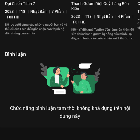
Đại Chiến Titan 7
Thanh Gươm Diệt Quỷ: Làng Rèn
O
Kiếm
2023
T18
Nhật Bản
7 Phần
T
2023
T18
Nhật Bản
4 Phần
Full HD
V
Full HD
đ
Nỗ lực cuối cùng của những người bạn và kẻ
v
thù cũ của Eren để ngăn chặn cơn thịnh nộ
Kiếm sĩ diệt quỷ Tanjiro đến làng rèn kiếm để
x
diệt chủng của anh ta.
sửa chữa thanh gươm bị hỏng của mình. Tại
đây, anh bước vào cuộc chiến với 2 thuộc hạ
của tên quỷ Muzan.
Bình luận
Chức năng bình luận tạm thời không khả dụng trên nội
dung này
ĐẠI CHIẾN TITAN 6: HÀNH TRÌNH CUỐI CÙNG CỦA TỰ DO VÀ
SỰ HỦY DIỆT