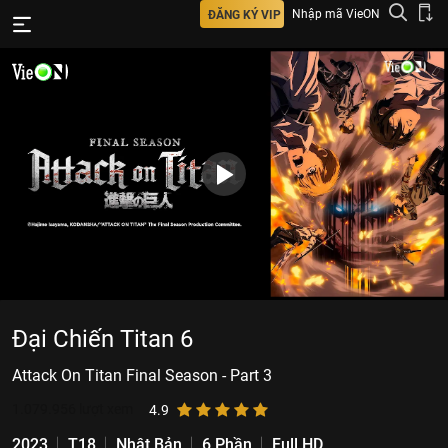
Nhập mã VieON
ĐĂNG KÝ VIP
Đại Chiến Titan 6
Attack On Titan Final Season - Part 3
1.079.956
lượt xem
4.9
2023
T18
Nhật Bản
6 Phần
Full HD