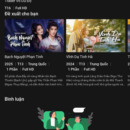
Trailer Vô Ưu Độ
T16
Full HD
Đề xuất cho bạn
Bạch Nguyệt Phạn Tinh
Vĩnh Dạ Tinh Hà
T
2025
T13
Trung Quốc
2024
T13
Trung Quốc
2
1 Phần
Full HD
1 Phần
Full HD
Số phận đưa đẩy cô nàng Nhân tộc Bạch
Cô nàng tinh quái Lăng Diệu Diệu (Ngu Thư
V
Thước (Bạch Lộc) gặp gỡ Yêu Thần Phạn Việt
Hân) cùng chàng thiếu niên bí ẩn Mộ Thanh
Đ
(Ngao Thụy Bằng), và dấn thân vào hành trình
(Đinh Vũ Hề) hóa giải mối thù giữa người và
p
tu tiên khó đoán.
yêu, cứu vớt chúng sinh.
Bình luận