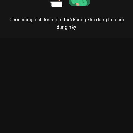
Chức năng bình luận tạm thời không khả dụng trên nội
dung này
Xem Tập 12A. Nghi vấn Vô Ưu Độ - 36 Tập của Trung Quốc có
sự tham gia của . Thuộc thể loại: Phim bộ