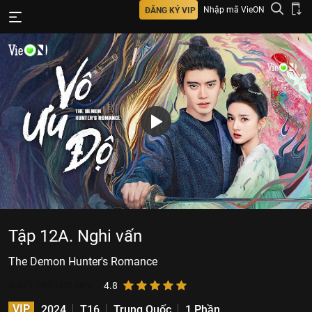
Nhập mã VieON
ĐĂNG KÝ VIP
Tập 12A. Nghi vấn
The Demon Hunter's Romance
4.671.060
lượt xem
4.8
VIP
2024
T16
Trung Quốc
1 Phần