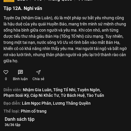
Tập 12A. Nghi vấn
Tuyên Dạ (Nhậm Gia Luân), dù là một pháp sư bắt yêu nhưng cũng
là hậu duệ của yêu quái Huyền Báo, mang trên mình sứ mệnh chung
sống hòa bình giữa con người và yêu ma. Khi còn nhỏ, anh từng
được tiểu thư nhà giàu Bán Hạ (Tống Tổ Nhi) cứu mạng. Tuy nhiên,
trong một tai nạn, nước sông Vô Ưu vô tình bắn vào mắt Bán Hạ,
khiến cô có khả năng nhìn thấy yêu ma. Hai người tái ngộ và bất ngờ
rơi vào lưới tình, nhưng thân phận người và yêu lại trở thành rào cản
giữa họ.
0
Bình luận
Chia sẻ
Diễn viên:
Nhậm Gia Luân,
Tống Tổ Nhi,
Tuyên Ngôn,
Phạm Soái Kỳ,
Cáp Ni Khắc Tư,
Từ Bách Huệ,
Tào Tuấn
Đạo diễn:
Lâm Ngọc Phân,
Lương Thắng Quyền
Thể loại:
Phim cổ trang
Danh sách tập
36/36 tập