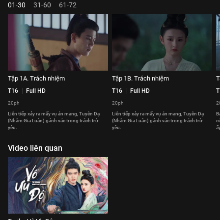
01-30
31-60
61-72
Tập 1A. Trách nhiệm
Tập 1B. Trách nhiệm
T
T16
Full HD
T16
Full HD
T
20ph
20ph
2
Liên tiếp xảy ra mấy vụ án mạng, Tuyên Dạ
Liên tiếp xảy ra mấy vụ án mạng, Tuyên Dạ
B
(Nhậm Gia Luân) gánh vác trọng trách trừ
(Nhậm Gia Luân) gánh vác trọng trách trừ
c
yêu.
yêu.
ấy
Video liên quan