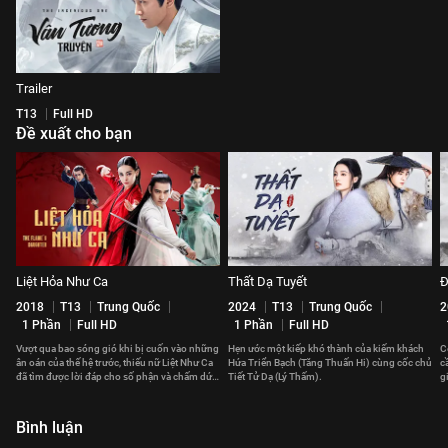
Trailer
T13
Full HD
Đề xuất cho bạn
Liệt Hỏa Như Ca
Thất Dạ Tuyết
Đ
2018
T13
Trung Quốc
2024
T13
Trung Quốc
2
1 Phần
Full HD
1 Phần
Full HD
Vượt qua bao sóng gió khi bị cuốn vào những
Hẹn ước một kiếp khó thành của kiếm khách
C
ân oán của thế hệ trước, thiếu nữ Liệt Như Ca
Hứa Triển Bạch (Tăng Thuấn Hi) cùng cốc chủ
c
đã tìm được lời đáp cho số phận và chấm dứt
Tiết Tử Dạ (Lý Thấm).
g
chuỗi bi kịch.
t
Bình luận