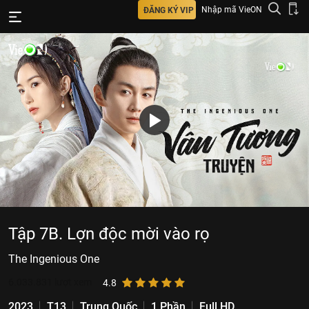
Nhập mã VieON
ĐĂNG KÝ VIP
Tập 7B. Lợn độc mời vào rọ
The Ingenious One
6.033.831
lượt xem
4.8
2023
T13
Trung Quốc
1 Phần
Full HD