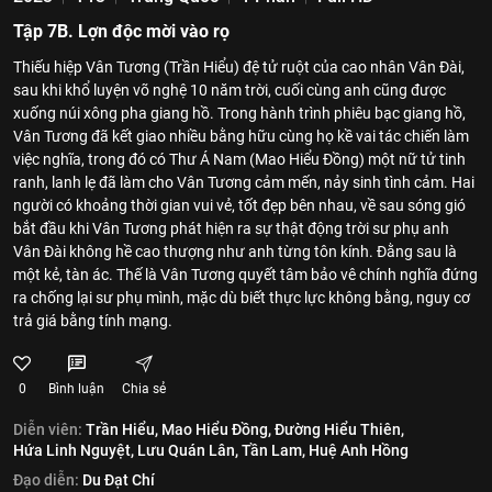
Tập 7B. Lợn độc mời vào rọ
Thiếu hiệp Vân Tương (Trần Hiểu) đệ tử ruột của cao nhân Vân Đài,
sau khi khổ luyện võ nghệ 10 năm trời, cuối cùng anh cũng được
xuống núi xông pha giang hồ. Trong hành trình phiêu bạc giang hồ,
Vân Tương đã kết giao nhiều bằng hữu cùng họ kề vai tác chiến làm
việc nghĩa, trong đó có Thư Á Nam (Mao Hiểu Đồng) một nữ tử tinh
ranh, lanh lẹ đã làm cho Vân Tương cảm mến, nảy sinh tình cảm. Hai
người có khoảng thời gian vui vẻ, tốt đẹp bên nhau, về sau sóng gió
bắt đầu khi Vân Tương phát hiện ra sự thật động trời sư phụ anh
Vân Đài không hề cao thượng như anh từng tôn kính. Đằng sau là
một kẻ, tàn ác. Thế là Vân Tương quyết tâm bảo vê chính nghĩa đứng
ra chống lại sư phụ mình, mặc dù biết thực lực không bằng, nguy cơ
trả giá bằng tính mạng.
0
Bình luận
Chia sẻ
Diễn viên:
Trần Hiểu,
Mao Hiểu Đồng,
Đường Hiểu Thiên,
Hứa Linh Nguyệt,
Lưu Quán Lân,
Tần Lam,
Huệ Anh Hồng
Đạo diễn:
Du Đạt Chí