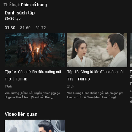
Thể loại:
Phim cổ trang
Danh sách tập
36/36 tập
01-30
31-60
61-72
Tập 1A. Công tử lần đầu xuống núi
Tập 1B. Công tử lần đầu xuống núi
T
D
T13
Full HD
T13
Full HD
T
17ph
21ph
2
Vân Tương (Trần Hiểu) ngẫu nhiên gặp gỡ
Vân Tương (Trần Hiểu) ngẫu nhiên gặp gỡ
Hiệp nữ Thư Á Nam (Mao Hiểu Đồng).
Hiệp nữ Thư Á Nam (Mao Hiểu Đồng).
M
c
Video liên quan