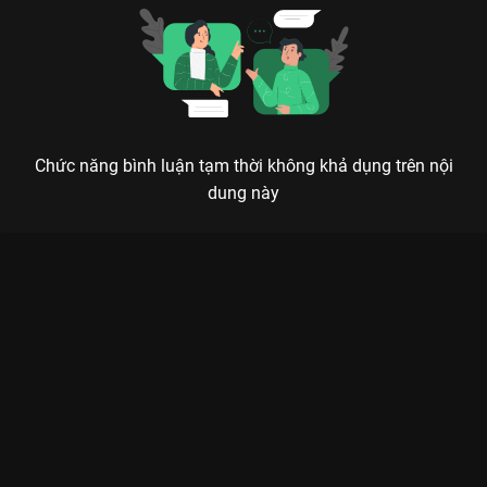
Chức năng bình luận tạm thời không khả dụng trên nội
dung này
Xem Tập 7B. Lợn độc mời vào rọ Vân Tương Truyện - 36 Tập
của Trung Quốc có sự tham gia của . Thuộc thể loại: Phim bộ