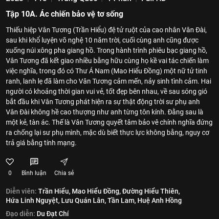
Tập 10A. Ác chiến bảo vệ tơ sống
Thiếu hiệp Vân Tương (Trần Hiểu) đệ tử ruột của cao nhân Vân Đài,
sau khi khổ luyện võ nghệ 10 năm trời, cuối cùng anh cũng được
xuống núi xông pha giang hồ. Trong hành trình phiêu bạc giang hồ,
Vân Tương đã kết giao nhiều bằng hữu cùng họ kề vai tác chiến làm
việc nghĩa, trong đó có Thư Á Nam (Mao Hiểu Đồng) một nữ tử tinh
ranh, lanh lẹ đã làm cho Vân Tương cảm mến, nảy sinh tình cảm. Hai
người có khoảng thời gian vui vẻ, tốt đẹp bên nhau, về sau sóng gió
bắt đầu khi Vân Tương phát hiện ra sự thật động trời sư phụ anh
Vân Đài không hề cao thượng như anh từng tôn kính. Đằng sau là
một kẻ, tàn ác. Thế là Vân Tương quyết tâm bảo vê chính nghĩa đứng
ra chống lại sư phụ mình, mặc dù biết thực lực không bằng, nguy cơ
trả giá bằng tính mạng.
0
Bình luận
Chia sẻ
Diễn viên:
Trần Hiểu,
Mao Hiểu Đồng,
Đường Hiểu Thiên,
Hứa Linh Nguyệt,
Lưu Quán Lân,
Tần Lam,
Huệ Anh Hồng
Đạo diễn:
Du Đạt Chí