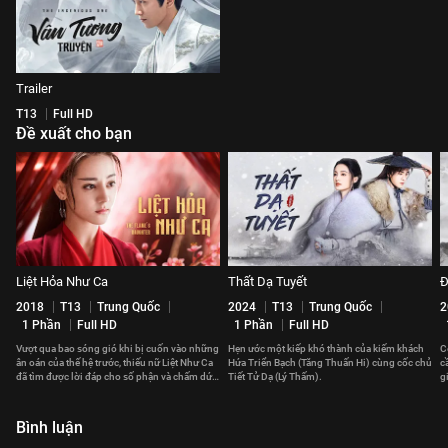
Trailer
T13
Full HD
Đề xuất cho bạn
Liệt Hỏa Như Ca
Thất Dạ Tuyết
Đ
2018
T13
Trung Quốc
2024
T13
Trung Quốc
2
1 Phần
Full HD
1 Phần
Full HD
Vượt qua bao sóng gió khi bị cuốn vào những
Hẹn ước một kiếp khó thành của kiếm khách
C
ân oán của thế hệ trước, thiếu nữ Liệt Như Ca
Hứa Triển Bạch (Tăng Thuấn Hi) cùng cốc chủ
c
đã tìm được lời đáp cho số phận và chấm dứt
Tiết Tử Dạ (Lý Thấm).
g
chuỗi bi kịch.
t
Bình luận