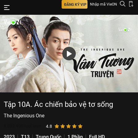
Nhập mã VieON
ĐĂNG KÝ VIP
Tập 10A. Ác chiến bảo vệ tơ sống
The Ingenious One
6.032.900
lượt xem
4.8
2023
T13
Trung Quốc
1 Phần
Full HD