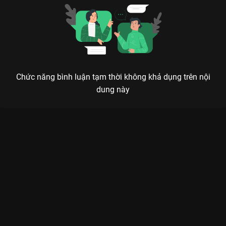
Chức năng bình luận tạm thời không khả dụng trên nội
dung này
Xem Tập 10A. Ác chiến bảo vệ tơ sống Vân Tương Truyện - 36
Tập của Trung Quốc có sự tham gia của . Thuộc thể loại: Phim
bộ