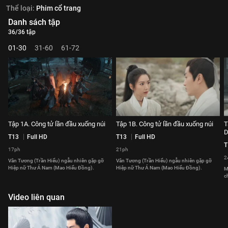
Thể loại:
Phim cổ trang
Danh sách tập
36/36 tập
01-30
31-60
61-72
Tập 1A. Công tử lần đầu xuống núi
Tập 1B. Công tử lần đầu xuống núi
T
D
T13
Full HD
T13
Full HD
T
17ph
21ph
2
Vân Tương (Trần Hiểu) ngẫu nhiên gặp gỡ
Vân Tương (Trần Hiểu) ngẫu nhiên gặp gỡ
Hiệp nữ Thư Á Nam (Mao Hiểu Đồng).
Hiệp nữ Thư Á Nam (Mao Hiểu Đồng).
M
c
Video liên quan