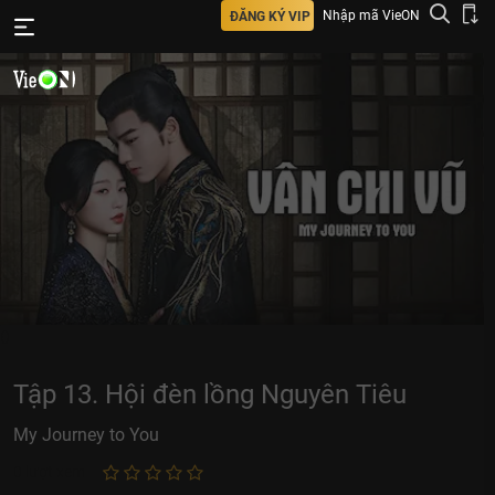
Nhập mã VieON
ĐĂNG KÝ VIP
0
Tập 13. Hội đèn lồng Nguyên Tiêu
My Journey to You
0
lượt xem