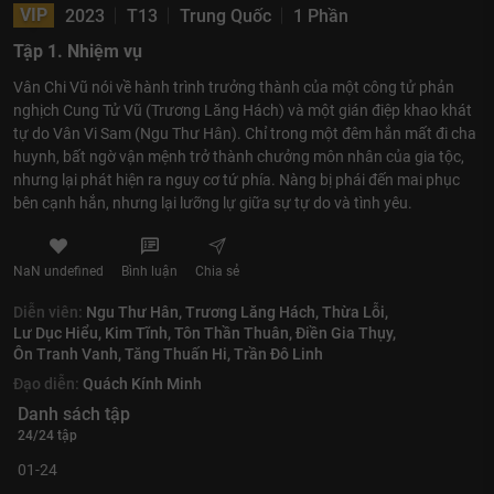
VIP
2023
T13
Trung Quốc
1 Phần
Tập 1. Nhiệm vụ
Vân Chi Vũ nói về hành trình trưởng thành của một công tử phản
nghịch Cung Tử Vũ (Trương Lăng Hách) và một gián điệp khao khát
tự do Vân Vi Sam (Ngu Thư Hân). Chỉ trong một đêm hắn mất đi cha
huynh, bất ngờ vận mệnh trở thành chưởng môn nhân của gia tộc,
nhưng lại phát hiện ra nguy cơ tứ phía. Nàng bị phái đến mai phục
bên cạnh hắn, nhưng lại lưỡng lự giữa sự tự do và tình yêu.
NaN undefined
Bình luận
Chia sẻ
Diễn viên:
Ngu Thư Hân,
Trương Lăng Hách,
Thừa Lỗi,
Lư Dục Hiểu,
Kim Tĩnh,
Tôn Thần Thuân,
Điền Gia Thụy,
Ôn Tranh Vanh,
Tăng Thuấn Hi,
Trần Đô Linh
Đạo diễn:
Quách Kính Minh
Danh sách tập
24/24 tập
01-24