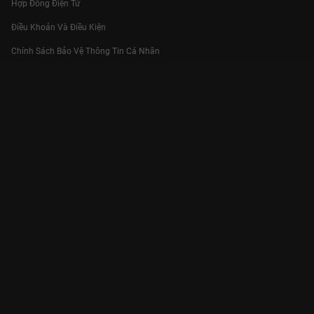
Hợp Đồng Điện Tử
Điều Khoản Và Điều Kiện
Chính Sách Bảo Vệ Thông Tin Cá Nhân
Chính Sách Bảo Vệ Người Tiêu Dùng Dễ Bị Tổn Thương
Thỏa Thuận Sử Dụng Dịch Vụ Mạng Xã Hội
THÔNG TIN
Thông Báo
Trung Tâm Hỗ Trợ
Liên Hệ
Góp Ý
Công ty Cổ phần VieON - Địa chỉ: Tầng 5, 222 Pasteur, Phường Xuân Hòa,
Thành phố Hồ Chí Minh
Email:
support@vieon.vn
| Hotline:
1800.599.920
(miễn phí)