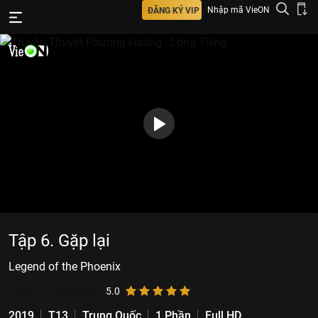
Nhập mã VieON
ĐĂNG KÝ VIP
Tập 6. Gặp lại
Legend of the Phoenix
1.955.111
lượt xem
5.0
2019
T13
Trung Quốc
1 Phần
Full HD