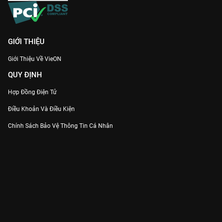
GIỚI THIỆU
Giới Thiệu Về VieON
QUY ĐỊNH
Hợp Đồng Điện Tử
Điều Khoản Và Điều Kiện
Chính Sách Bảo Vệ Thông Tin Cá Nhân
Chính Sách Bảo Vệ Người Tiêu Dùng Dễ Bị Tổn Thương
Thỏa Thuận Sử Dụng Dịch Vụ Mạng Xã Hội
THÔNG TIN
Thông Báo
Trung Tâm Hỗ Trợ