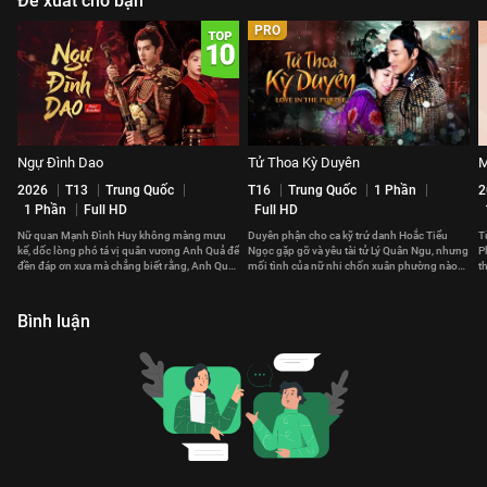
Đề xuất cho bạn
PRO
Ngự Đình Dao
Tử Thoa Kỳ Duyên
M
2026
T13
Trung Quốc
T16
Trung Quốc
1 Phần
2
1 Phần
Full HD
Full HD
Nữ quan Mạnh Đình Huy không màng mưu
Duyên phận cho ca kỹ trứ danh Hoắc Tiểu
T
kế, dốc lòng phó tá vị quân vương Anh Quả để
Ngọc gặp gỡ và yêu tài tử Lý Quân Ngu, nhưng
P
đền đáp ơn xưa mà chẳng biết rằng, Anh Quả
mối tình của nữ nhi chốn xuân phường nào
t
cũng đã yêu nàng từ lâu.
đẹp đẽ được lâu.
Bình luận