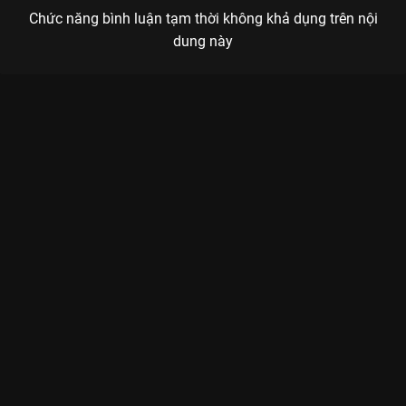
Chức năng bình luận tạm thời không khả dụng trên nội
dung này
Xem Tập 6. Gặp lại Truyền Thuyết Phượng Hoàng - Lồng Tiếng
- 41 Tập của Trung Quốc có sự tham gia của . Thuộc thể loại:
Phim bộ