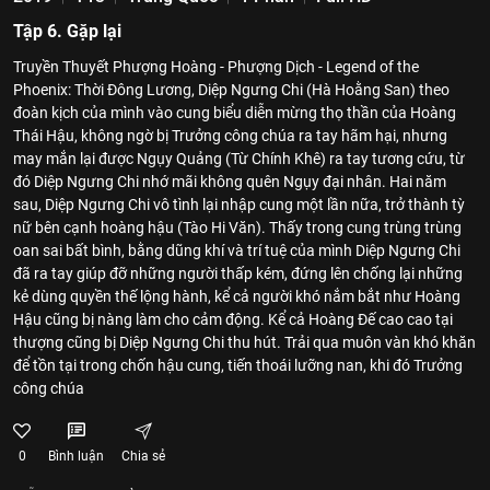
Tập 6. Gặp lại
Truyền Thuyết Phượng Hoàng - Phượng Dịch - Legend of the
Phoenix: Thời Đông Lương, Diệp Ngưng Chi (Hà Hoằng San) theo
đoàn kịch của mình vào cung biểu diễn mừng thọ thần của Hoàng
Thái Hậu, không ngờ bị Trưởng công chúa ra tay hãm hại, nhưng
may mắn lại được Ngụy Quảng (Từ Chính Khê) ra tay tương cứu, từ
đó Diệp Ngưng Chi nhớ mãi không quên Ngụy đại nhân. Hai năm
sau, Diệp Ngưng Chi vô tình lại nhập cung một lần nữa, trở thành tỳ
nữ bên cạnh hoàng hậu (Tào Hi Văn). Thấy trong cung trùng trùng
oan sai bất bình, bằng dũng khí và trí tuệ của mình Diệp Ngưng Chi
đã ra tay giúp đỡ những người thấp kém, đứng lên chống lại những
kẻ dùng quyền thế lộng hành, kể cả người khó nắm bắt như Hoàng
Hậu cũng bị nàng làm cho cảm động. Kể cả Hoàng Đế cao cao tại
thượng cũng bị Diệp Ngưng Chi thu hút. Trải qua muôn vàn khó khăn
để tồn tại trong chốn hậu cung, tiến thoái lưỡng nan, khi đó Trưởng
công chúa
0
Bình luận
Chia sẻ