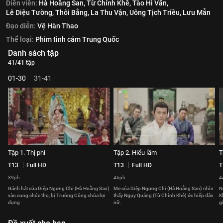
Diễn viên:
Hà Hoằng San,
Từ Chính Khê,
Tào Hi Văn,
Lê Diệu Tường,
Thôi Bằng,
La Thu Vận,
Uông Tịch Triều,
Lưu Mẫn
Đạo diễn:
Vệ Hàn Thao
Thể loại:
Phim tình cảm Trung Quốc
Danh sách tập
41/41 tập
01-30
31-41
Tập 1. Thị phi
Tập 2. Hiểu lầm
T
T13
Full HD
T13
Full HD
T
39ph
46ph
4
Gánh hát của Diệp Ngưng Chi (Hà Hoằng San)
Mẹ của Diệp Ngưng Chi (Hà Hoằng San) nhìn
N
vào cung chúc thọ, bị Trưởng Công chúa lợi
thấy Ngụy Quảng (Từ Chính Khê) ức hiếp dân
K
dụng
nữ.
g