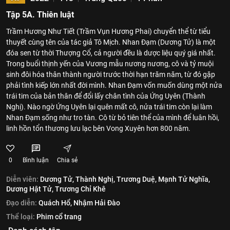
Tập 5A. Thiên luật
Trầm Hương Như Tiết (Trầm Vụn Hương Phai) chuyển thể từ tiểu
thuyết cùng tên của tác giả Tô Mịch. Nhan Đạm (Dương Tử) là một
đóa sen từ thời Thượng Cổ, cả người đều là dược liệu quý giá nhất.
Trong buổi thịnh yến của Vương mẫu nương nương, cô và tỷ muội
sinh đôi hóa thân thành người trước thời hạn trăm năm, từ đó gặp
phải tình kiếp lớn nhất đời mình. Nhan Đạm vốn muốn dùng một nửa
trái tim của bản thân để đổi lấy chân tình của Ứng Uyên (Thành
Nghị). Nào ngờ Ứng Uyên lại quên mất cô, nửa trái tim còn lại làm
Nhan Đạm sống như tro tàn. Cô từ bỏ tiên thể của mình để luân hồi,
linh hồn tổn thương lưu lạc bên Vong Xuyên hơn 800 năm.
0
Bình luận
Chia sẻ
Diễn viên:
Dương Tử,
Thành Nghị,
Trương Duệ,
Mạnh Tử Nghĩa,
Dương Hật Tử,
Trương Chỉ Khê
Đạo diễn:
Quách Hổ,
Nhậm Hải Đào
Thể loại:
Phim cổ trang