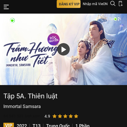
Nhập mã VieON
ĐĂNG KÝ VIP
Tập 5A. Thiên luật
Immortal Samsara
54.541.531
lượt xem
4.9
VIP
2022
T13
Trung Quốc
1 Phần