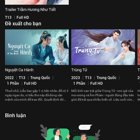
Trailer Trầm Hương Như Tiết
T13
Full HD
Đề xuất cho bạn
Nguyệt Ca Hành
Trùng Tử
T
2022
T13
Trung Quốc
2023
T13
Trung Quốc
2
1 Phần
Full HD
1 Phần
Full HD
Thuở nhỏ, Liễu Sao gặp 1 vị tiên nhân, để có 3
Mối tình oan trái giữa Trùng Tử - con gái của
H
ngày ngao du, vị tiểu thư này đã dùng vận
ma vương và Âm Phàm - người đứng đầu tiên
h
mệnh của mình để trao đổi. Quyết định đó
giới đã trải qua nhiều biến cố. Liệu cuối cùng,
t
thay đổi cuộc đời cô sau này.
họ có thể ở bên nhau?
l
Bình luận