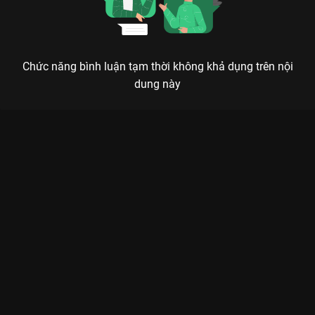
Chức năng bình luận tạm thời không khả dụng trên nội
dung này
Xem Tập 5A. Thiên luật Trầm Hương Như Tiết - 61 Tập của
Trung Quốc có sự tham gia của . Thuộc thể loại: Phim bộ