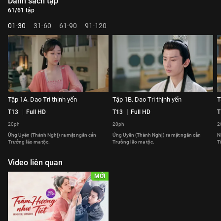
Danh sách tập
61/61 tập
01-30
31-60
61-90
91-120
Tập 1A. Dao Trì thịnh yến
Tập 1B. Dao Trì thịnh yến
T
T13
Full HD
T13
Full HD
T
20ph
20ph
2
Ứng Uyên (Thành Nghị) ra mặt ngăn cản
Ứng Uyên (Thành Nghị) ra mặt ngăn cản
N
Trưởng lão ma tộc.
Trưởng lão ma tộc.
T
Video liên quan
MỚI