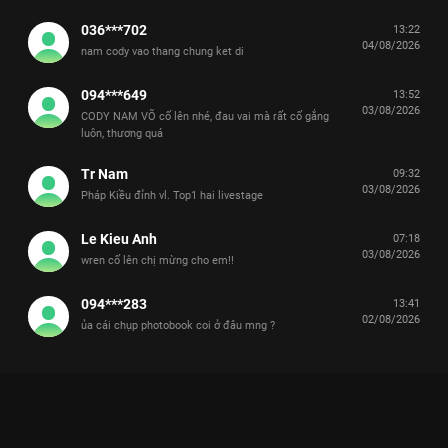
036***702
13:22
04/08/2026
nam cody vao thang chung ket di
094***649
13:52
03/08/2026
CODY NAM VÕ cố lên nhé, đau vai mà rất cố gắng
luôn, thương quá
Tr Nam
09:32
03/08/2026
Pháp Kiều đỉnh vl. Top1 hai livestage
Le Kieu Anh
07:18
03/08/2026
wren cố lên chị mừng cho em!!
094***283
13:41
02/08/2026
ủa cái chụp photobook coi ở đâu mng ?
Xem [Uncut Tập 1] Welcome to MIỀN ĐẤT HỨA, CODY Nam Võ
Thể Thiên Vương Bình tạo slogan Tinh Hà Say Hi - 14 Tập của
Việt Nam có sự tham gia của . Thuộc thể loại: TV show