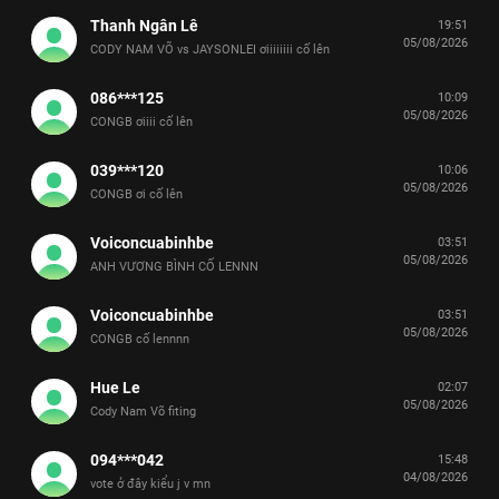
Thanh Ngân Lê
19:51
05/08/2026
CODY NAM VÕ vs JAYSONLEI ơiiiiiiii cố lên
086***125
10:09
05/08/2026
CONGB ơiiii cố lên
039***120
10:06
05/08/2026
CONGB ơi cố lên
Voiconcuabinhbe
03:51
05/08/2026
ANH VƯƠNG BÌNH CỐ LENNN
Voiconcuabinhbe
03:51
05/08/2026
CONGB cố lennnn
Hue Le
02:07
05/08/2026
Cody Nam Võ fiting
094***042
15:48
04/08/2026
vote ở đây kiểu j v mn