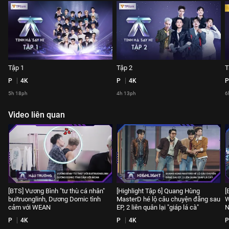
Tập 1
Tập 2
T
P
4K
P
4K
P
5h 18ph
4h 13ph
6
Video liên quan
[BTS] Vương Bình "tư thù cá nhân"
[Highlight Tập 6] Quang Hùng
[
buitruonglinh, Dương Domic tình
MasterD hé lộ câu chuyện đằng sau
W
cảm với WEAN
EP, 2 liên quân lại "giáp lá cà"
N
P
4K
P
4K
P