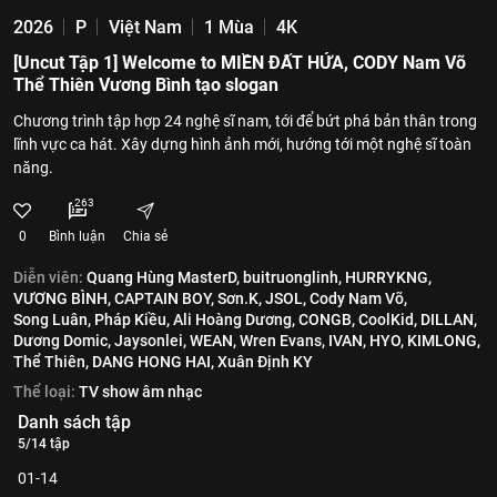
2026
P
Việt Nam
1 Mùa
4K
[Uncut Tập 1] Welcome to MIỀN ĐẤT HỨA, CODY Nam Võ
Thể Thiên Vương Bình tạo slogan
Chương trình tập hợp 24 nghệ sĩ nam, tới để bứt phá bản thân trong
lĩnh vực ca hát. Xây dựng hình ảnh mới, hướng tới một nghệ sĩ toàn
năng.
263
0
Bình luận
Chia sẻ
Diễn viên:
Quang Hùng MasterD,
buitruonglinh,
HURRYKNG,
VƯƠNG BÌNH,
CAPTAIN BOY,
Sơn.K,
JSOL,
Cody Nam Võ,
Song Luân,
Pháp Kiều,
Ali Hoàng Dương,
CONGB,
CoolKid,
DILLAN,
Dương Domic,
Jaysonlei,
WEAN,
Wren Evans,
IVAN,
HYO,
KIMLONG,
Thể Thiên,
DANG HONG HAI,
Xuân Định KY
Thể loại:
TV show âm nhạc
Danh sách tập
5/14 tập
01-14