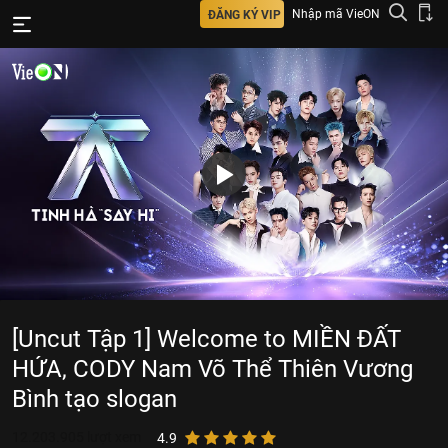
Nhập mã VieON
ĐĂNG KÝ VIP
[Uncut Tập 1] Welcome to MIỀN ĐẤT
HỨA, CODY Nam Võ Thể Thiên Vương
Bình tạo slogan
12.203.905
lượt xem
4.9