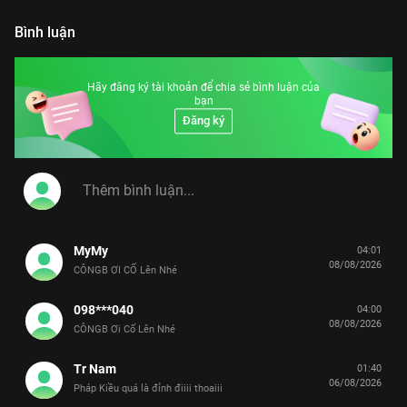
Bình luận
Hãy đăng ký tài khoản để chia sẻ bình luận của
bạn
Đăng ký
MyMy
04:01
08/08/2026
CÔNGB ƠI CỐ Lên Nhé
098***040
04:00
08/08/2026
CÔNGB Ơi Cố Lên Nhé
Tr Nam
01:40
06/08/2026
Pháp Kiều quá là đỉnh điiii thoaiii