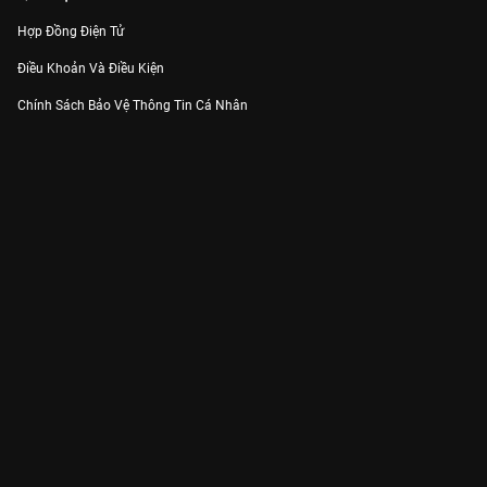
Hợp Đồng Điện Tử
Điều Khoản Và Điều Kiện
Chính Sách Bảo Vệ Thông Tin Cá Nhân
Chính Sách Bảo Vệ Người Tiêu Dùng Dễ Bị Tổn Thương
Thỏa Thuận Sử Dụng Dịch Vụ Mạng Xã Hội
THÔNG TIN
Thông Báo
Trung Tâm Hỗ Trợ
Liên Hệ
Góp Ý
Công ty Cổ phần VieON - Địa chỉ: Tầng 5, 222 Pasteur, Phường Xuân Hòa,
Thành phố Hồ Chí Minh