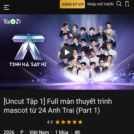
Nhập mã VieON
ĐĂNG KÝ VIP
[Uncut Tập 1] Full màn thuyết trình
mascot từ 24 Anh Trai (Part 1)
12.173.870
lượt xem
4.9
2026
P
Việt Nam
1 Mùa
4K