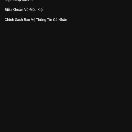
Điều Khoản Và Điều Kiện
Chính Sách Bảo Vệ Thông Tin Cá Nhân
Chính Sách Bảo Vệ Người Tiêu Dùng Dễ Bị Tổn Thương
Thỏa Thuận Sử Dụng Dịch Vụ Mạng Xã Hội
THÔNG TIN
Thông Báo
Trung Tâm Hỗ Trợ
Liên Hệ
Góp Ý
Công ty Cổ phần VieON - Địa chỉ: Tầng 5, 222 Pasteur, Phường Xuân Hòa,
Thành phố Hồ Chí Minh
Email:
support@vieon.vn
| Hotline:
1800.599.920
(miễn phí)
Giấy phép Cung cấp Dịch vụ Phát thanh, Truyền hình trả tiền số 247/GP-