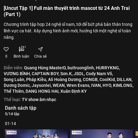
[Uncut Tập 1] Full màn thuyết trình mascot từ 24 Anh Trai
(Part 1)
Chương trình tập hợp 24 nghệ sĩ nam, tới để bứt phá bản thân trong
lĩnh vực ca hát. Xây dựng hình ảnh mới, hướng tới một nghệ sĩ toàn
năng.
261
0
Bình luận
Chia sẻ
Diễn viên:
Quang Hùng MasterD,
buitruonglinh,
HURRYKNG,
VƯƠNG BÌNH,
CAPTAIN BOY,
Sơn.K,
JSOL,
Cody Nam Võ,
Song Luân,
Pháp Kiều,
Ali Hoàng Dương,
CONGB,
CoolKid,
DILLAN,
Dương Domic,
Jaysonlei,
WEAN,
Wren Evans,
IVAN,
HYO,
KIMLONG,
Thể Thiên,
DANG HONG HAI,
Xuân Định KY
Thể loại:
TV show âm nhạc
Danh sách tập
5/14 tập
01-14