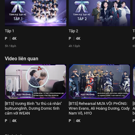
Tập 1
Tập 2
T
P
4K
P
4K
P
5h 18ph
4h 13ph
6
Video liên quan
[BTS] Vương Bình "tư thù cá nhân"
[BTS] Rehearsal MƯA VỘI PHÓNG:
[
buitruonglinh, Dương Domic tình
Wren Evans, Ali Hoàng Dương, Cody
A
cảm với WEAN
Nam Võ, HYO
b
P
4K
P
4K
P