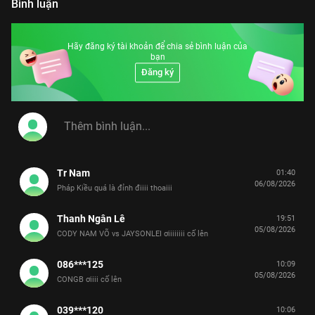
Bình luận
Hãy đăng ký tài khoản để chia sẻ bình luận của
bạn
Đăng ký
Tr Nam
01:40
06/08/2026
Pháp Kiều quá là đỉnh điiii thoaiii
Thanh Ngân Lê
19:51
05/08/2026
CODY NAM VÕ vs JAYSONLEI ơiiiiiiii cố lên
086***125
10:09
05/08/2026
CONGB ơiiii cố lên
039***120
10:06