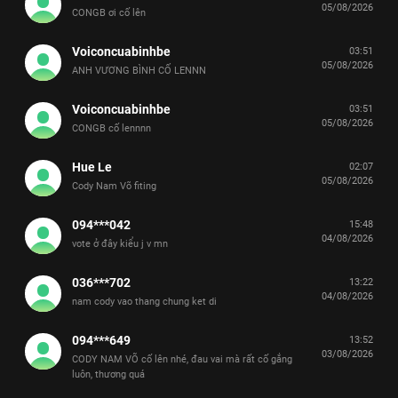
05/08/2026
CONGB ơi cố lên
Voiconcuabinhbe
03:51
05/08/2026
ANH VƯƠNG BÌNH CỐ LENNN
Voiconcuabinhbe
03:51
05/08/2026
CONGB cố lennnn
Hue Le
02:07
05/08/2026
Cody Nam Võ fiting
094***042
15:48
04/08/2026
vote ở đây kiểu j v mn
036***702
13:22
04/08/2026
nam cody vao thang chung ket di
094***649
13:52
03/08/2026
CODY NAM VÕ cố lên nhé, đau vai mà rất cố gắng
luôn, thương quá