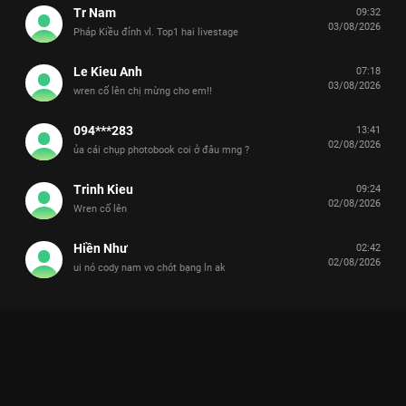
Tr Nam
09:32
03/08/2026
Pháp Kiều đỉnh vl. Top1 hai livestage
Le Kieu Anh
07:18
03/08/2026
wren cố lên chị mừng cho em!!
094***283
13:41
02/08/2026
ủa cái chụp photobook coi ở đâu mng ?
Trinh Kieu
09:24
02/08/2026
Wren cố lên
Hiền Như
02:42
02/08/2026
ui nó cody nam vo chót bạng ln ak
Xem [Uncut Tập 1] Full màn thuyết trình mascot từ 24 Anh Trai
(Part 1) Tinh Hà Say Hi - 14 Tập của Việt Nam có sự tham gia
của . Thuộc thể loại: TV show