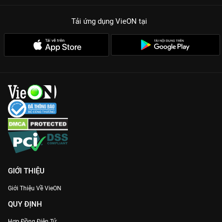
Tải ứng dụng VieON
tại
GIỚI THIỆU
Giới Thiệu Về VieON
QUY ĐỊNH
Hợp Đồng Điện Tử