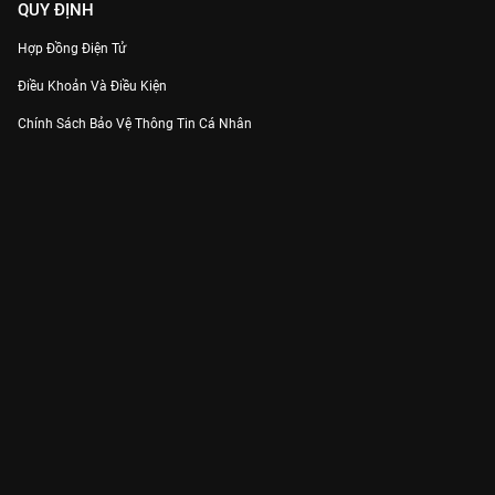
QUY ĐỊNH
Hợp Đồng Điện Tử
Điều Khoản Và Điều Kiện
Chính Sách Bảo Vệ Thông Tin Cá Nhân
Chính Sách Bảo Vệ Người Tiêu Dùng Dễ Bị Tổn Thương
Thỏa Thuận Sử Dụng Dịch Vụ Mạng Xã Hội
THÔNG TIN
Thông Báo
Trung Tâm Hỗ Trợ
Liên Hệ
Góp Ý
Công ty Cổ phần VieON - Địa chỉ: Tầng 5, 222 Pasteur, Phường Xuân Hòa,
Thành phố Hồ Chí Minh