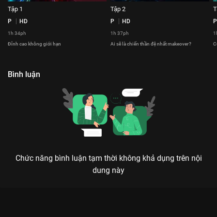
Tập 1
Tập 2
T
P
HD
P
HD
P
1h 34ph
1h 37ph
1
Đỉnh cao không giới hạn
Ai sẽ là chiến thần đệ nhất makeover?
C
Bình luận
Chức năng bình luận tạm thời không khả dụng trên nội
dung này
TIKTOK FASHUP 2022: KHI SÀN DIỄN TRỞ THÀNH CUỘC
CHIẾN CỦA NHỮNG BẬC THẦY SÁNG TẠO
Thời trang không chỉ là quần áo, đó là thái độ sống và sự bứt phá mọi giới hạn.