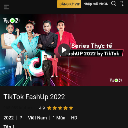
Nhập mã VieON
ĐĂNG KÝ VIP
TikTok FashUp 2022
968.089
lượt xem
4.9
2022
P
Việt Nam
1 Mùa
HD
Tập 1