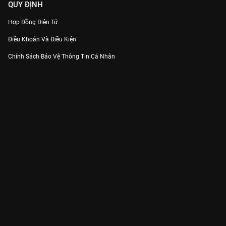
QUY ĐỊNH
Hợp Đồng Điện Tử
Điều Khoản Và Điều Kiện
Chính Sách Bảo Vệ Thông Tin Cá Nhân
Chính Sách Bảo Vệ Người Tiêu Dùng Dễ Bị Tổn Thương
Thỏa Thuận Sử Dụng Dịch Vụ Mạng Xã Hội
THÔNG TIN
Thông Báo
Trung Tâm Hỗ Trợ
Liên Hệ
Góp Ý
Công ty Cổ phần VieON - Địa chỉ: Tầng 5, 222 Pasteur, Phường Xuân Hòa,
Thành phố Hồ Chí Minh