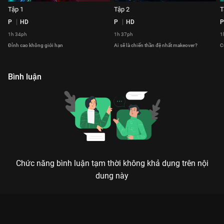
Tập 1
Tập 2
T
P
HD
P
HD
P
1h 34ph
1h 37ph
1
Đỉnh cao không giới hạn
Ai sẽ là chiến thần đệ nhất makeover?
C
Bình luận
Chức năng bình luận tạm thời không khả dụng trên nội
dung này
Xem Tập 3 TikTok FashUp 2022 - 4 Tập của Việt Nam có sự
tham gia của . Thuộc thể loại: Event