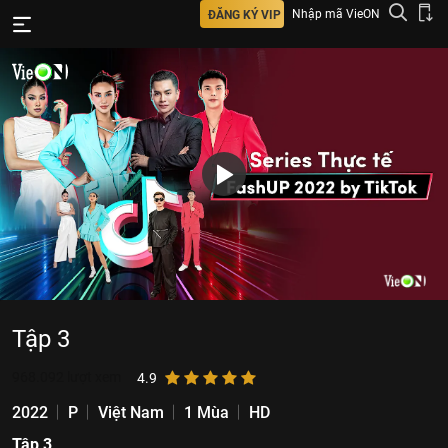
Nhập mã VieON
ĐĂNG KÝ VIP
Tập 3
968.092
lượt xem
4.9
2022
P
Việt Nam
1 Mùa
HD
Tập 3