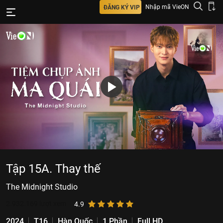
Nhập mã VieON
ĐĂNG KÝ VIP
Tập 15A. Thay thế
The Midnight Studio
2.932.169
lượt xem
4.9
2024
T16
Hàn Quốc
1 Phần
Full HD