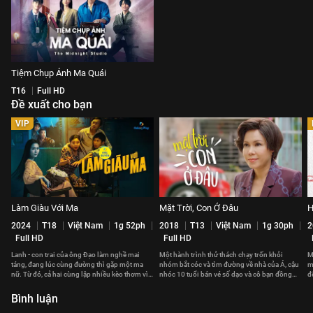
Tiệm Chụp Ảnh Ma Quái
T16
Full HD
Đề xuất cho bạn
VIP
Làm Giàu Với Ma
Mặt Trời, Con Ở Đâu
H
2024
T18
Việt Nam
1g 52ph
2018
T13
Việt Nam
1g 30ph
2
Full HD
Full HD
Lanh - con trai của ông Đạo làm nghề mai
Một hành trình thử thách chạy trốn khỏi
M
táng, đang lúc cùng đường thì gặp một ma
nhóm bắt cóc và tìm đường về nhà của Á, cậu
m
nữ. Từ đó, cả hai cùng lập nhiều kèo thơm vì
nhóc 10 tuổi bán vé số dạo và cô bạn đồng
đ
mục đích riêng tư.
hành Xuka.
Bình luận