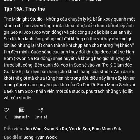
Tập 15A. Thay thế
The Midnight Studio - Những câu chuyện ly kỳ, bí ẩn xoay quanh một
studio chỉ làm việc với người đã khuất được điều hành bởi nhiếp ảnh
gia Seo Ki Joo (Joo Won đóng) và các cộng sự đặc biệt của anh ấy.
Seo Ki Joo lạnh lùng, sống một đời không có thú vui hay ước mơ gì
lớn lao nhưng lại rất chân thành khi chụp ảnh cho những ""vị khách""
tìm đến mình. Cuộc sống của anh thay đổi khi gặp được luật sư Han
Bom (Kwon Na Ra đóng) nhiệt huyết và không bao giờ nhượng bộ
trước bất công. Bên cạnh đó, Yoo In Soo sẽ vào vai Trợ lý Giám đốc
Go Dae Ri, đại diện bán hàng cho khách hàng của studio. Anh đã rời
khỏi thế giới mà chưa từng hẹn hò trong đời, điều này làm dấy lên sự
mong đợi về câu chuyện quá khứ của Go Dae Ri. Eum Moon Seok vai
Baek Nam Goo - nhân viên mới của studio, phụ trách những việc lặt
vặt của studio.
0
Bình luận
Chia sẻ
Diễn viên:
Joo Won,
Kwon Na Ra,
Yoo In Soo,
Eum Moon Suk
Đạo diễn:
Song Hyun Wook