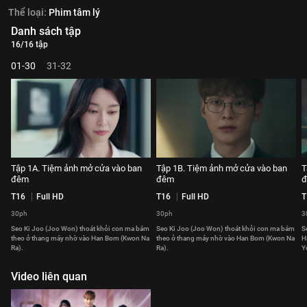
Thể loại:
Phim tâm lý
Danh sách tập
16/16 tập
01-30
31-32
Tập 1A. Tiệm ảnh mở cửa vào ban
Tập 1B. Tiệm ảnh mở cửa vào ban
T
đêm
đêm
đ
T16
Full HD
T16
Full HD
T
30ph
30ph
3
Seo Ki Joo (Joo Won) thoát khỏi con ma bám
Seo Ki Joo (Joo Won) thoát khỏi con ma bám
S
theo ở thang máy nhờ vào Han Bom (Kwon Na
theo ở thang máy nhờ vào Han Bom (Kwon Na
H
Ra).
Ra).
Y
Video liên quan