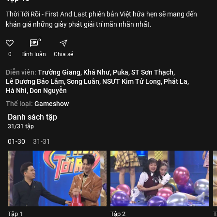
Thời Tới Rồi - First And Last phiên bản Việt hứa hẹn sẽ mang đến
khán giả những giây phát giải trí mãn nhãn nhất.
6
0
Bình luận
Chia sẻ
Diễn viên:
Trường Giang,
Khả Như,
Puka,
ST Sơn Thạch,
Lê Dương Bảo Lâm,
Song Luân,
NSƯT Kim Tử Long,
Phát La,
Hà Nhi,
Don Nguyễn
Thể loại:
Gameshow
Danh sách tập
31/31 tập
01-30
31-31
Tập 1
Tập 2
T