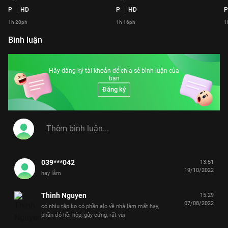
P
HD
P
HD
P
1h 20ph
1h 16ph
1
Bình luận
Hãy đăng ký tài khoản để chia sẻ bình luận của
bạn
Đăng ký
039***042
13:51
19/10/2022
hay lắm
Thinh Nguyen
15:29
07/08/2022
có nhìu tập ko có phần alo về nhà làm mất hay,
phần đó hồi hộp, gây cứng, rất vui