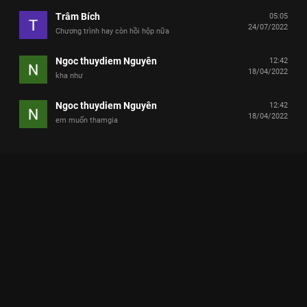
Trâm Bích
05:05
24/07/2022
Chương trình hay còn hồi hộp nữa
Ngoc thuydiem Nguyên
12:42
18/04/2022
kha như
Ngoc thuydiem Nguyên
12:42
18/04/2022
em muốn thamgia
Xem Tập 16 Thời Tới Rồi - 31 Tập của Việt Nam có sự tham gia
của . Thuộc thể loại: TV show