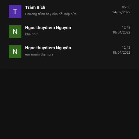
Trâm Bích
05:05
24/07/2022
Chương trình hay còn hồi hộp nữa
Ngoc thuydiem Nguyên
12:42
18/04/2022
kha như
Ngoc thuydiem Nguyên
12:42
18/04/2022
em muốn thamgia
Xem Tập 11 Thời Tới Rồi - 31 Tập của Việt Nam có sự tham gia
của . Thuộc thể loại: TV show