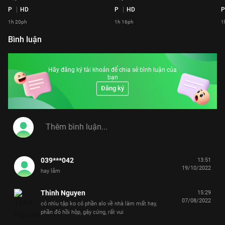
P
HD
P
HD
P
1h 20ph
1h 16ph
1
Bình luận
Hãy đăng ký tài khoản để chia sẻ bình luận của
bạn
Đăng ký
039***042
13:51
19/10/2022
hay lắm
Thinh Nguyen
15:29
07/08/2022
có nhìu tập ko có phần alo về nhà làm mất hay,
phần đó hồi hộp, gây cứng, rất vui