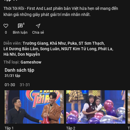
Thời Tới Rồi - First And Last phiên bản Việt hứa hẹn sẽ mang đến
khán giả những giây phát giải trí mãn nhãn nhất.
6
0
Bình luận
Chia sẻ
Diễn viên:
Trường Giang,
Khả Như,
Puka,
ST Sơn Thạch,
Lê Dương Bảo Lâm,
Song Luân,
NSƯT Kim Tử Long,
Phát La,
Hà Nhi,
Don Nguyễn
Thể loại:
Gameshow
Danh sách tập
31/31 tập
01-30
31-31
Tập 1
Tập 2
T