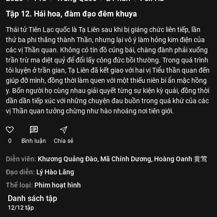
Tập 12. Hái hoa, đàm đạo đêm khuya
Thái tử Tiên Lạc quốc là Tạ Liên sau khi bị giáng chức liên tiếp, lần
thứ ba phi thăng thành Thần, nhưng lại vô ý làm hỏng kim điện của
các vị Thần quan. Không có tín đồ cúng bái, chàng đành phải xuống
trần trừ ma diệt quỷ để đổi lấy công đức bồi thường. Trong quá trình
tôi luyện ở trần gian, Tạ Liên đã kết giao với hai vị Tiểu thần quan đến
giúp đỡ mình, đồng thời làm quen với một thiếu niên bí ẩn mặc hồng
y. Bốn người họ cùng nhau giải quyết từng sự kiện kỳ quái, đồng thời
dần dần tiếp xúc với những chuyện đau buồn trong quá khứ của các
vị Thần quan tưởng chừng như hào nhoáng nơi tiên giới.
0
Bình luận
Chia sẻ
Diễn viên:
Khương Quảng Đào,
Mã Chính Dương,
Hoàng Oanh 黄莺
Đạo diễn:
Lý Hào Lăng
Thể loại:
Phim hoạt hình
Danh sách tập
12/12 tập