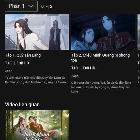
Phần 1
01-12
Tập 1. Quỷ Tân Lang
Tập 2. Miếu Minh Quang bị phong
T
tỏa
T18
Full HD
T
T18
Full HD
35ph
2
24ph
Tạ Liên giáng trần tiêu diệt Quỷ Tân Lang và
B
thu thập công đức từ nhiệm vụ này để trả nợ.
T
Cải trang tân nương, Tạ Liên và vài dân làng
lên núi Dữ Quân, hy vọng dụ được Quỷ Tân
Lang
Video liên quan