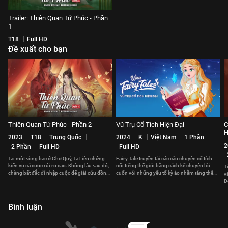
Trailer: Thiên Quan Tứ Phúc - Phần
1
T18
Full HD
Đề xuất cho bạn
Thiên Quan Tứ Phúc - Phần 2
Vũ Trụ Cổ Tích Hiện Đại
C
H
2023
T18
Trung Quốc
2024
K
Việt Nam
1 Phần
2
2 Phần
Full HD
Full HD
Tại một sòng bạc ở Chợ Quỷ, Tạ Liên chứng
Fairy Tale truyền tải các câu chuyện cổ tích
kiến vụ cá cược rủi ro cao. Không lâu sau đó,
nổi tiếng thế giới bằng cách kể chuyện lôi
T
chàng bất đắc dĩ nhập cuộc để giải cứu đồng
cuốn với những yếu tố kỳ ảo nhằm tăng thêm
v
minh bị bắt.
sức hấp dẫn.
Đ
t
Bình luận