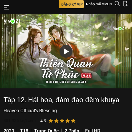
Nhập mã VieON
ĐĂNG KÝ VIP
Tập 12. Hái hoa, đàm đạo đêm khuya
Heaven Official's Blessing
381.936
lượt xem
4.9
2020
T18
Trung Quốc
2 Phần
Full HD