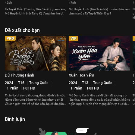
45ph
47ph
4
Tạ Tuyết Thần (Trương Bân Bân) bị giam cầm,
Mộ Huyền Linh (Tôn Trân Ny) muốn nhìn xem
N
Mộ Huyền Linh biết Tang Kỳ đang tìm thứ gì.
tâm ma của Tạ Tuyết Thần là gì?
g
k
Đề xuất cho bạn
PRO
VIP
Dữ Phượng Hành
Xuân Hoa Yếm
T
2024
T16
Trung Quốc
2024
T13
Trung Quốc
2
1 Phần
Full HD
1 Phần
Full HD
Thẩm Ly bị trọng thương, được Hành Vân cứu.
Mộ Dung Cảnh Hòa và Mi Lâm đã tương trợ
T
Nàng dần rung động với chàng nhưng phải
lẫn nhau trong dòng xoáy của số phận, không
p
về Linh giới. Với vô số rào cản, họ có đủ dũng
ngần ngại hi sinh tính mạng để vượt qua khó
Q
cảm để bên nhau?
khăn.
c
Bình luận