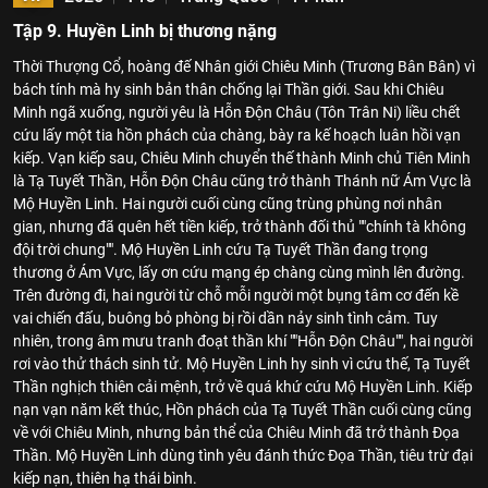
Tập 9. Huyền Linh bị thương nặng
Thời Thượng Cổ, hoàng đế Nhân giới Chiêu Minh (Trương Bân Bân) vì
bách tính mà hy sinh bản thân chống lại Thần giới. Sau khi Chiêu
Minh ngã xuống, người yêu là Hỗn Độn Châu (Tôn Trân Ni) liều chết
cứu lấy một tia hồn phách của chàng, bày ra kế hoạch luân hồi vạn
kiếp. Vạn kiếp sau, Chiêu Minh chuyển thế thành Minh chủ Tiên Minh
là Tạ Tuyết Thần, Hỗn Độn Châu cũng trở thành Thánh nữ Ám Vực là
Mộ Huyền Linh. Hai người cuối cùng cũng trùng phùng nơi nhân
gian, nhưng đã quên hết tiền kiếp, trở thành đối thủ ""chính tà không
đội trời chung"". Mộ Huyền Linh cứu Tạ Tuyết Thần đang trọng
thương ở Ám Vực, lấy ơn cứu mạng ép chàng cùng mình lên đường.
Trên đường đi, hai người từ chỗ mỗi người một bụng tâm cơ đến kề
vai chiến đấu, buông bỏ phòng bị rồi dần nảy sinh tình cảm. Tuy
nhiên, trong âm mưu tranh đoạt thần khí ""Hỗn Độn Châu"", hai người
rơi vào thử thách sinh tử. Mộ Huyền Linh hy sinh vì cứu thế, Tạ Tuyết
Thần nghịch thiên cải mệnh, trở về quá khứ cứu Mộ Huyền Linh. Kiếp
nạn vạn năm kết thúc, Hồn phách của Tạ Tuyết Thần cuối cùng cũng
về với Chiêu Minh, nhưng bản thể của Chiêu Minh đã trở thành Đọa
Thần. Mộ Huyền Linh dùng tình yêu đánh thức Đọa Thần, tiêu trừ đại
kiếp nạn, thiên hạ thái bình.