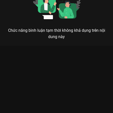
Chức năng bình luận tạm thời không khả dụng trên nội
dung này
Xem Tập 9. Huyền Linh bị thương nặng Thiên Đóa Đào Hoa
Nhất Thế Khai - 40 Tập của Trung Quốc có sự tham gia của .
Thuộc thể loại: Phim bộ