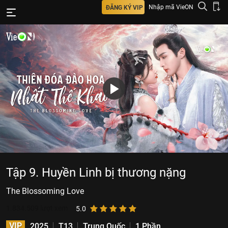
Nhập mã VieON
ĐĂNG KÝ VIP
Tập 9. Huyền Linh bị thương nặng
The Blossoming Love
1.834.509
lượt xem
5.0
VIP
2025
T13
Trung Quốc
1 Phần