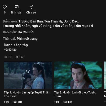
0
Bình luận
Chia sẻ
Diễn viên:
Trương Bân Bân,
Tôn Trân Ny,
Uông Đạc,
Trương Nhã Khâm,
Ngô Vũ Hằng,
Trần Vũ Hiền,
Trần Mục Trì
Đạo diễn:
Hà Chú Bồi
Thể loại:
Phim cổ trang
Danh sách tập
40/40 tập
01-30
31-40
Tập 1. Huyền Linh giúp Tuyết Thần
Tập 2. Huyền Linh đi theo Tuyết
T
trốn thoát
Thần
N
T13
Full HD
T13
Full HD
T