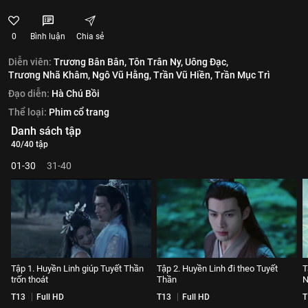
0
Bình luận
Chia sẻ
Diễn viên:
Trương Bân Bân,
Tôn Trân Ny,
Uông Đạc,
Trương Nhã Khâm,
Ngô Vũ Hằng,
Trần Vũ Hiền,
Trần Mục Trì
Đạo diễn:
Hà Chú Bồi
Thể loại:
Phim cổ trang
Danh sách tập
40/40 tập
01-30
31-40
Tập 1. Huyền Linh giúp Tuyết Thần
Tập 2. Huyền Linh đi theo Tuyết
T
trốn thoát
Thần
N
T13
Full HD
T13
Full HD
T