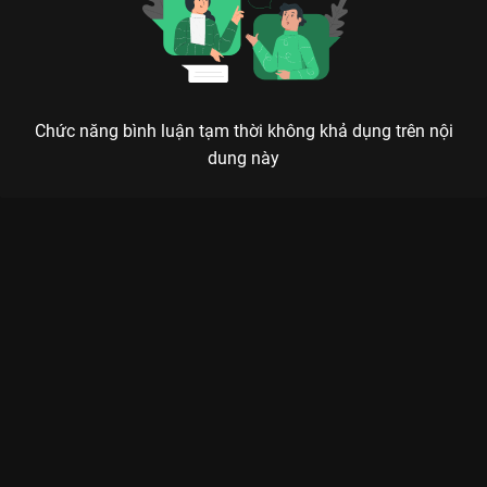
Chức năng bình luận tạm thời không khả dụng trên nội
dung này
Xem Tập 28. Tuyết Thần quay về quá khứ Thiên Đóa Đào Hoa
Nhất Thế Khai - 40 Tập của Trung Quốc có sự tham gia của .
Thuộc thể loại: Phim bộ