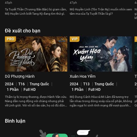
45ph
47ph
4
Tạ Tuyết Thần (Trương Bân Bân) bị giam cầm,
Mộ Huyền Linh (Tôn Trân Ny) muốn nhìn xem
N
Mộ Huyền Linh biết Tang Kỳ đang tìm thứ gì.
tâm ma của Tạ Tuyết Thần là gì?
g
k
Đề xuất cho bạn
PRO
VIP
Dữ Phượng Hành
Xuân Hoa Yếm
T
2024
T16
Trung Quốc
2024
T13
Trung Quốc
2
1 Phần
Full HD
1 Phần
Full HD
Thẩm Ly bị trọng thương, được Hành Vân cứu.
Mộ Dung Cảnh Hòa và Mi Lâm đã tương trợ
T
Nàng dần rung động với chàng nhưng phải
lẫn nhau trong dòng xoáy của số phận, không
p
về Linh giới. Với vô số rào cản, họ có đủ dũng
ngần ngại hi sinh tính mạng để vượt qua khó
Q
cảm để bên nhau?
khăn.
c
Bình luận