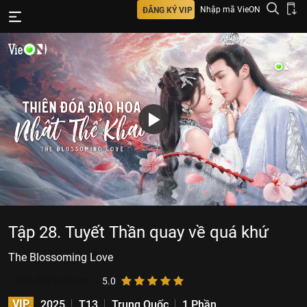
Nhập mã VieON
ĐĂNG KÝ VIP
Tập 28. Tuyết Thần quay về quá khứ
The Blossoming Love
1.833.059
lượt xem
5.0
VIP
2025
T13
Trung Quốc
1 Phần