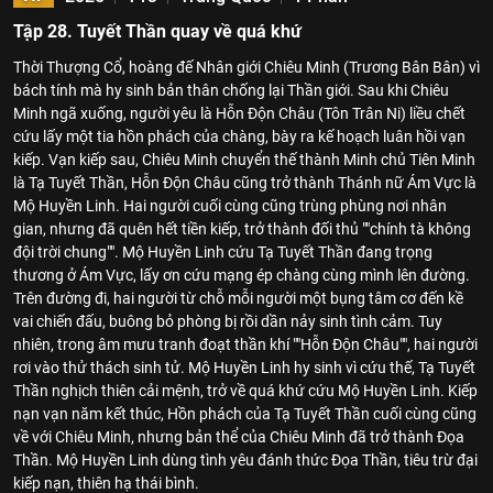
Tập 28. Tuyết Thần quay về quá khứ
Thời Thượng Cổ, hoàng đế Nhân giới Chiêu Minh (Trương Bân Bân) vì
bách tính mà hy sinh bản thân chống lại Thần giới. Sau khi Chiêu
Minh ngã xuống, người yêu là Hỗn Độn Châu (Tôn Trân Ni) liều chết
cứu lấy một tia hồn phách của chàng, bày ra kế hoạch luân hồi vạn
kiếp. Vạn kiếp sau, Chiêu Minh chuyển thế thành Minh chủ Tiên Minh
là Tạ Tuyết Thần, Hỗn Độn Châu cũng trở thành Thánh nữ Ám Vực là
Mộ Huyền Linh. Hai người cuối cùng cũng trùng phùng nơi nhân
gian, nhưng đã quên hết tiền kiếp, trở thành đối thủ ""chính tà không
đội trời chung"". Mộ Huyền Linh cứu Tạ Tuyết Thần đang trọng
thương ở Ám Vực, lấy ơn cứu mạng ép chàng cùng mình lên đường.
Trên đường đi, hai người từ chỗ mỗi người một bụng tâm cơ đến kề
vai chiến đấu, buông bỏ phòng bị rồi dần nảy sinh tình cảm. Tuy
nhiên, trong âm mưu tranh đoạt thần khí ""Hỗn Độn Châu"", hai người
rơi vào thử thách sinh tử. Mộ Huyền Linh hy sinh vì cứu thế, Tạ Tuyết
Thần nghịch thiên cải mệnh, trở về quá khứ cứu Mộ Huyền Linh. Kiếp
nạn vạn năm kết thúc, Hồn phách của Tạ Tuyết Thần cuối cùng cũng
về với Chiêu Minh, nhưng bản thể của Chiêu Minh đã trở thành Đọa
Thần. Mộ Huyền Linh dùng tình yêu đánh thức Đọa Thần, tiêu trừ đại
kiếp nạn, thiên hạ thái bình.