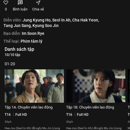
0
Bình luận
Chia sẻ
Diễn viên:
Jung Kyung Ho,
Seol In Ah,
Cha Hak Yeon,
Tang Jun Sang,
Kyung Soo Jin
Đạo diễn:
Im Soon Rye
Thể loại:
Phim tâm lý
Danh sách tập
10/10 tập
01-20
Tập 1A. Chuyên viên lao động
Tập 1B. Chuyên viên lao động
T
T16
Full HD
T16
Full HD
T
30ph
30ph
3
Hee Joo (Seol In Ah) đề nghị Mu Jin (Jung
Hee Joo (Seol In Ah) đề nghị Mu Jin (Jung
M