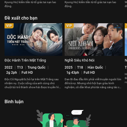
Kyung Ho) kiếm tiền từ tố giác tai nạn lao
Kyung Ho) kiếm tiền từ tố giác tai nạn lao
W
động.
động.
đ
Đề xuất cho bạn
VIP
VIP
Độc Hành Trên Mặt Trăng
Nghề Siêu Khó Nói
N
2022
T13
Trung Quốc
2025
T18
Hàn Quốc
T
2g 2ph
Full HD
1g 43ph
Full HD
H
t
Độc Cô Nguyệt bị bỏ lại trên Mặt Trăng sau
Dan Bi đau đầu khi phải viết truyện người lớn
r
nhiệm vụ. Cuộc sống của anh cùng chú
để trả nợ. Nhưng nhờ hội bạn giàu kinh
đ
chuột túi trở thành show hài được truyền hình
nghiệm, cô dần khai phá tài năng sáng tác của
trực tiếp về Trái Đất.
mình.
Bình luận