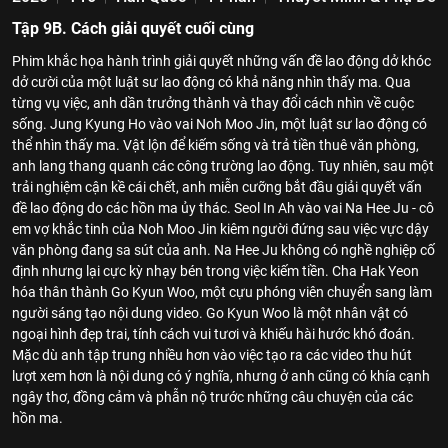
Tập 9B. Cách giải quyết cuối cùng
Phim khắc họa hành trình giải quyết những vấn đề lao động dở khóc
dở cười của một luật sư lao động có khả năng nhìn thấy ma. Qua
từng vụ việc, anh dần trưởng thành và thay đổi cách nhìn về cuộc
sống. Jung Kyung Ho vào vai Noh Moo Jin, một luật sư lao động có
thể nhìn thấy ma. Vật lộn để kiếm sống và trả tiền thuê văn phòng,
anh lang thang quanh các công trường lao động. Tuy nhiên, sau một
trải nghiệm cận kề cái chết, anh miễn cưỡng bắt đầu giải quyết vấn
đề lao động do các hồn ma ủy thác. Seol In Ah vào vai Na Hee Ju - cô
em vợ khắc tinh của Noh Moo Jin kiêm người đứng sau việc vực dậy
văn phòng đang sa sút của anh. Na Hee Ju không có nghề nghiệp cố
định nhưng lại cực kỳ nhạy bén trong việc kiếm tiền. Cha Hak Yeon
hóa thân thành Go Kyun Woo, một cựu phóng viên chuyển sang làm
người sáng tạo nội dung video. Go Kyun Woo là một nhân vật có
ngoại hình đẹp trai, tính cách vui tươi và khiếu hài hước khó đoán.
Mặc dù anh tập trung nhiều hơn vào việc tạo ra các video thu hút
lượt xem hơn là nội dung có ý nghĩa, nhưng ở anh cũng có khía cạnh
ngây thơ, đồng cảm và phẫn nộ trước những câu chuyện của các
hồn ma.