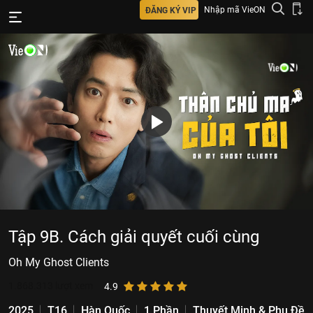
Nhập mã VieON
ĐĂNG KÝ VIP
Tập 9B. Cách giải quyết cuối cùng
Oh My Ghost Clients
1.868.313
lượt xem
4.9
2025
T16
Hàn Quốc
1 Phần
Thuyết Minh & Phụ Đề