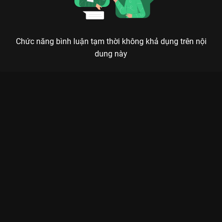
Chức năng bình luận tạm thời không khả dụng trên nội
dung này
Xem Tập 9B. Cách giải quyết cuối cùng Thân Chủ Ma Của Tôi -
10 Tập của Hàn Quốc có sự tham gia của . Thuộc thể loại:
Phim bộ