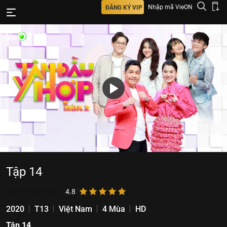
Nhập mã VieON
ĐĂNG KÝ VIP
Tập 14
95.949
lượt xem
4.8
2020
T13
Việt Nam
4 Mùa
HD
Tập 14