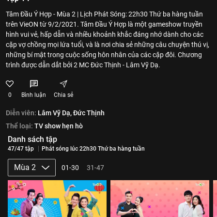
Tâm Đầu Ý Hợp - Mùa 2 | Lịch Phát Sóng: 22h30 Thứ ba hàng tuần
trên VieON từ 9/2/2021. Tâm Đầu Ý Hợp là một gameshow truyền
hình vui vẻ, hấp dẫn và nhiều khoảnh khắc đáng nhớ dành cho các
cặp vợ chồng mọi lứa tuổi, và là nơi chia sẻ những câu chuyện thú vị,
những bí mật trong cuộc sống hôn nhân của các cặp đôi. Chương
trình được dẫn dắt bởi 2 MC Đức Thịnh - Lâm Vỹ Dạ.
0
Bình luận
Chia sẻ
Diễn viên:
Lâm Vỹ Dạ,
Đức Thịnh
Thể loại:
TV show hẹn hò
Danh sách tập
47/47 tập
Phát sóng lúc 22h30 Thứ ba hàng tuần
Mùa 2
01-30
31-47