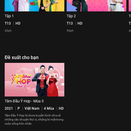
Tập 1
Tập 2
T
T13
HD
T13
HD
T
43ph
50ph
4
Đề xuất cho bạn
Tâm Đầu Ý Hợp - Mùa 3
2021
P
Việt Nam
4 Mùa
HD
Tâm Đầu Ý Hợp là show truyền hình chia sẻ
những câu chuyện thú vị, những bí mật trong
cuộc sống hôn nhân.