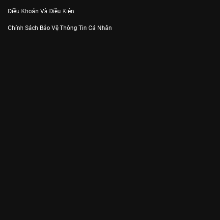
Điều Khoản Và Điều Kiện
Chính Sách Bảo Vệ Thông Tin Cá Nhân
Chính Sách Bảo Vệ Người Tiêu Dùng Dễ Bị Tổn Thương
Thỏa Thuận Sử Dụng Dịch Vụ Mạng Xã Hội
THÔNG TIN
Thông Báo
Trung Tâm Hỗ Trợ
Liên Hệ
Góp Ý
Công ty Cổ phần VieON - Địa chỉ: Tầng 5, 222 Pasteur, Phường Xuân Hòa,
Thành phố Hồ Chí Minh
Email:
support@vieon.vn
| Hotline:
1800.599.920
(miễn phí)
Giấy phép Cung cấp Dịch vụ Phát thanh, Truyền hình trả tiền số 247/GP-