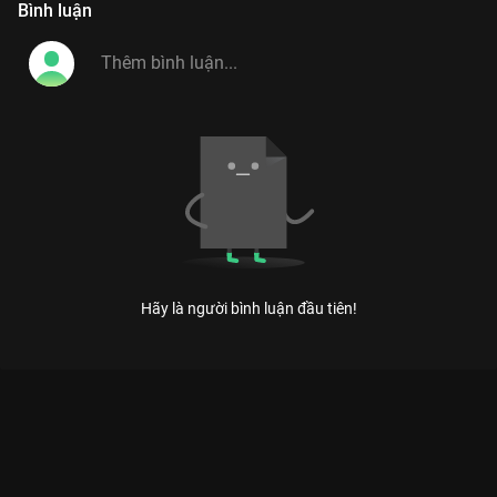
Bình luận
Hãy là người bình luận đầu tiên!
Xem Tập 14 Tâm Đầu Ý Hợp - Mùa 2 - 47 Tập của Việt Nam có
sự tham gia của . Thuộc thể loại: TV show